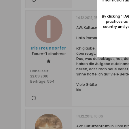
information abo
By clicking "
I A
14.12.2018, 15:38
practices as
country and yo
AW: Kulturzentrum in Ohra b
Hallo Roman (#4) und andere 
Iris Freundorfer
ich glaube, so "einfach" kann
überzeugt, dass sie von viel
Forum-Teilnehmer
Das, was du beklagst, hat, de
haben die Aufgabe aufeinande
heilen, dass man neue Verletz
Dabei seit:
Sinne hoffe ich auf viele Bei
22.09.2016
Beiträge:
554
Viele Grüße
Iris
14.12.2018, 16:06
AW: Kulturzentrum in Ohra b