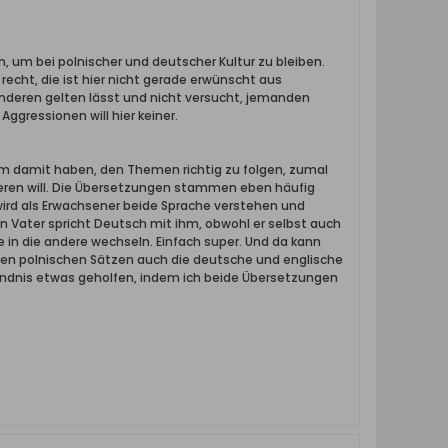
, um bei polnischer und deutscher Kultur zu bleiben.
recht, die ist hier nicht gerade erwünscht aus
anderen gelten lässt und nicht versucht, jemanden
ggressionen will hier keiner.
blem damit haben, den Themen richtig zu folgen, zumal
tieren will. Die Übersetzungen stammen eben häufig
 wird als Erwachsener beide Sprache verstehen und
in Vater spricht Deutsch mit ihm, obwohl er selbst auch
e in die andere wechseln. Einfach super. Und da kann
ben polnischen Sätzen auch die deutsche und englische
ändnis etwas geholfen, indem ich beide Übersetzungen