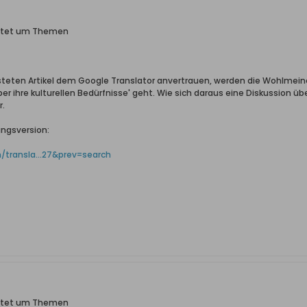
ittet um Themen
teten Artikel dem Google Translator anvertrauen, werden die Wohlmein
 ihre kulturellen Bedürfnisse' geht. Wie sich daraus eine Diskussion übe
r.
ungsversion:
/transla...27&prev=search
ittet um Themen