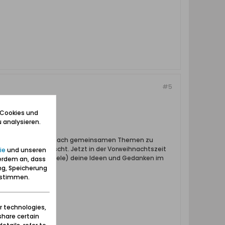
#5
 Cookies und
 analysieren.
grenzüberschreitend nach gemeinsamen Themen zu
h polnisch beherrscht. Jetzt in der Vorweihnachtszeit
ie
und unseren
ine ich möglichst viele) deine Ideen und Gedanken im
erdem an, dass
ng, Speicherung
zustimmen.
r technologies,
share certain