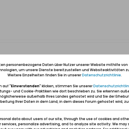
ittet um Themen
iten personenbezogene Daten über Nutzer unserer Website mithilfe von
nologien, um unsere Dienste bereitzustellen und Websiteaktivitäten zu
Weitere Einzelheiten finden Sie in unserer
Datenschutzrichtlinie
.
 Weg ins Forum gefunden hast und ich finde den Gedanken sehr gut, "
t, dass wir mit dir jemanden im Forum haben, der sowohl deutsch als auc
 auf "
Einverstanden
" klicken, stimmen Sie unserer
Datenschutzrichtlin
 anderen Dingen beschäftigt, aber ich fände es toll, wenn wir (damit me
tungs- und Cookie-Praktiken wie dort beschrieben zu. Sie erkennen auß
öglicherweise außerhalb Ihres Landes gehostet wird und Sie der Erhebu
beitung Ihrer Daten in dem Land, in dem dieses Forum gehostet wird, 
sonal data about users of our site, through the use of cookies and othe
ur services, personalize advertising, and to analyze site activity. We may 