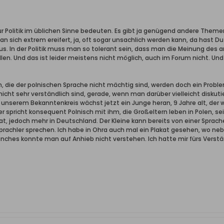
r Politik im üblichen Sinne bedeuten. Es gibt ja genügend andere Themen
n sich extrem ereifert, ja, oft sogar unsachlich werden kann, da hast Du 
us. In der Politik muss man so tolerant sein, dass man die Meinung des 
n. Und das ist leider meistens nicht möglich, auch im Forum nicht. Und A
gen, die der polnischen Sprache nicht mächtig sind, werden doch ein Pro
nicht sehr verständlich sind, gerade, wenn man darüber vielleicht disku
n unserem Bekanntenkreis wächst jetzt ein Junge heran, 9 Jahre alt, der
 spricht konsequent Polnisch mit ihm, die Großeltern leben in Polen, se
hat, jedoch mehr in Deutschland. Der Kleine kann bereits von einer Sprach
rachler sprechen. Ich habe in Ohra auch mal ein Plakat gesehen, wo ne
nches konnte man auf Anhieb nicht verstehen. Ich hatte mir fürs Verst