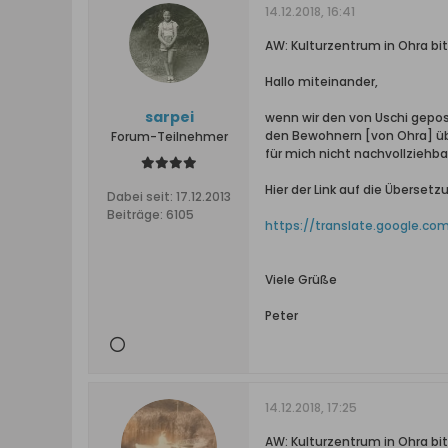
14.12.2018, 16:41
AW: Kulturzentrum in Ohra b
Hallo miteinander,
sarpei
wenn wir den von Uschi gepos
den Bewohnern [von Ohra] über
Forum-Teilnehmer
für mich nicht nachvollziehba
Hier der Link auf die Übersetz
Dabei seit:
17.12.2013
Beiträge:
6105
https://translate.google.com
Viele Grüße
Peter
14.12.2018, 17:25
AW: Kulturzentrum in Ohra b