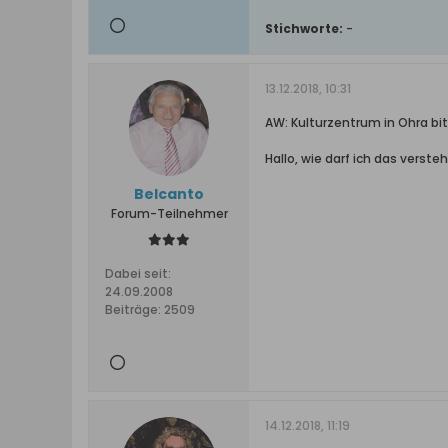
Stichworte:
-
13.12.2018, 10:31
AW: Kulturzentrum in Ohra b
Hallo, wie darf ich das verst
Belcanto
Forum-Teilnehmer
Dabei seit:
24.09.2008
Beiträge:
2509
14.12.2018, 11:19