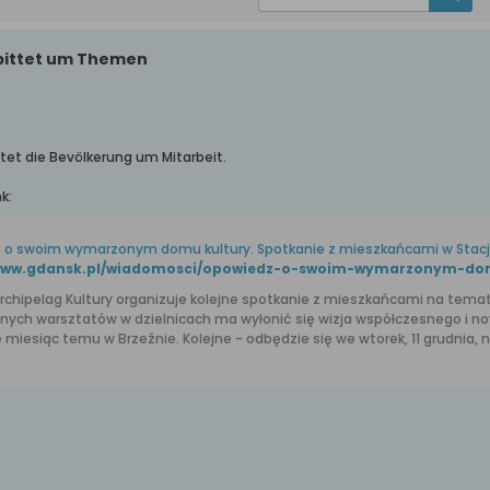
 bittet um Themen
tet die Bevölkerung um Mitarbeit.
k:
 o swoim wymarzonym domu kultury. Spotkanie z mieszkańcami w Stacji
rchipelag Kultury organizuje kolejne spotkanie z mieszkańcami na temat 
ych warsztatów w dzielnicach ma wyłonić się wizja współczesnego i n
ę miesiąc temu w Brzeźnie. Kolejne - odbędzie się we wtorek, 11 grudnia, n