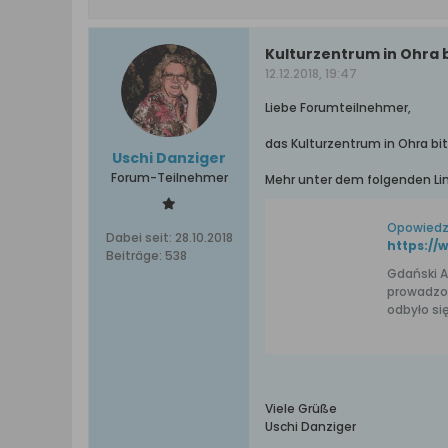
Kulturzentrum in Ohra
12.12.2018, 19:47
Liebe Forumteilnehmer,
das Kulturzentrum in Ohra bit
Uschi Danziger
Forum-Teilnehmer
Mehr unter dem folgenden Lin
Opowiedz
Dabei seit:
28.10.2018
Beiträge:
538
Gdański A
prowadzon
odbyło si
Viele Grüße
Uschi Danziger