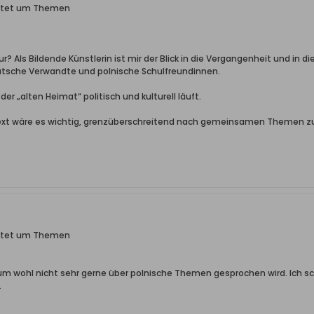
ittet um Themen
? Als Bildende Künstlerin ist mir der Blick in die Vergangenheit und in d
tsche Verwandte und polnische Schulfreundinnen.
 der „alten Heimat“ politisch und kulturell läuft.
ext wäre es wichtig, grenzüberschreitend nach gemeinsamen Themen z
ittet um Themen
um wohl nicht sehr gerne über polnische Themen gesprochen wird. Ich sc
.