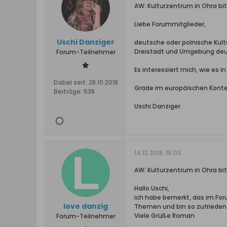
AW: Kulturzentrum in Ohra b
Liebe Forummitglieder,
Uschi Danziger
deutsche oder polnische Kultur
Dreistadt und Umgebung deu
Forum-Teilnehmer
Es interessiert mich, wie es in
Dabei seit:
28.10.2018
Grade im europäischen Kont
Beiträge:
538
Uschi Danziger
14.12.2018, 15:03
AW: Kulturzentrum in Ohra b
Hallo Uschi,
ich habe bemerkt, das im For
love danzig
Themen und bin so zufrieden
Viele Grüße Roman
Forum-Teilnehmer