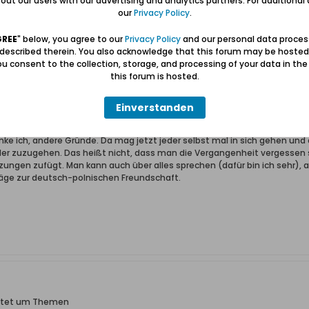
ut our users with our advertising and analytics partners. For additional d
our
Privacy Policy
.
GREE
" below, you agree to our
Privacy Policy
and our personal data proces
 described therein. You also acknowledge that this forum may be hosted
u consent to the collection, storage, and processing of your data in th
ittet um Themen
this forum is hosted.
Interessierte,
Einverstanden
 man das nicht sagen. Ulrich hat uns z.B. immer wieder mit aktuellen Inf
en gelesen worden sind, auch wenn es nur selten zum, vor allem von Ulri
nke ich, andere Gründe. Da mag jetzt jeder selbst mal in sich gehen und d
r zuzugehen. Das heißt nicht, dass man die Vergangenheit vergessen s
ungen zufügt. Man kann auch über alles sprechen (dafür bin ich sehr), ab
träge zur deutsch-polnischen Freundschaft.
ittet um Themen