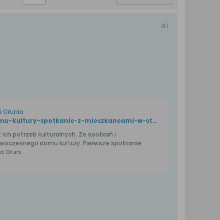
#1
 Orunia
https://www.gdansk.pl/wiadomosci/opowiedz-o-swoim-wymarzonym-domu-kultury-spotkanie-z-mieszkancami-w-stacji-orunia,a,133027
ich potrzeb kulturalnych. Ze spotkań i
owoczesnego domu kultury. Pierwsze spotkanie
a Oruni.