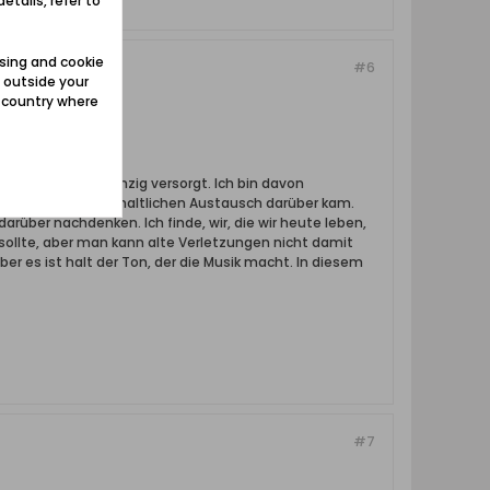
etails, refer to
sing and cookie
#6
 outside your
e country where
ormationen aus Danzig versorgt. Ich bin davon
ch gewünschten, inhaltlichen Austausch darüber kam.
arüber nachdenken. Ich finde, wir, die wir heute leben,
ollte, aber man kann alte Verletzungen nicht damit
er es ist halt der Ton, der die Musik macht. In diesem
#7