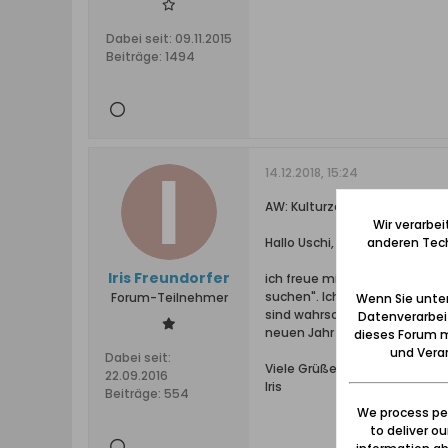
Dabei seit:
09.11.2015
Beiträge:
1494
14.12.2018, 15:24
AW: Kulturzentrum in Ohra b
Wir verarbe
Hallo Uschi,
anderen Tech
Iris Freundorfer
ich freue mich, dass du den
suchen". Ich finde es auch gu
Forum-Teilnehmer
Wenn Sie unten
sind wahrscheinlich viele mit
Datenverarbei
neuen Jahr vertiefen würden.
dieses Forum m
und Verar
Dabei seit:
Viele Grüße
22.09.2016
Iris
Beiträge:
554
We process per
to deliver o