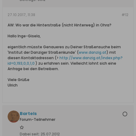
27.10.2017, 11:38
#12
AW: Wo war die Hinterstraße (nicht Hinterweg) in Ohra?
Hallo Inge-Gisela,
eigentlich müsste Genaueres zu Deiner Straßensuche beim
'Institut der Danziger Straßenkunde' (
www.danzig.at
) mit
diesen Kontaktadressen (>
http://www.danzig.at/index.php?
id=0,193,0,0,1,0
) zu erfahren sein. Vielleicht lohnt sich eine
Anfrage bei den Betreibern.
Viele Grüße
Ulrich
Bartels
Forum-Teilnehmer
Dabei seit:
25.07.2012