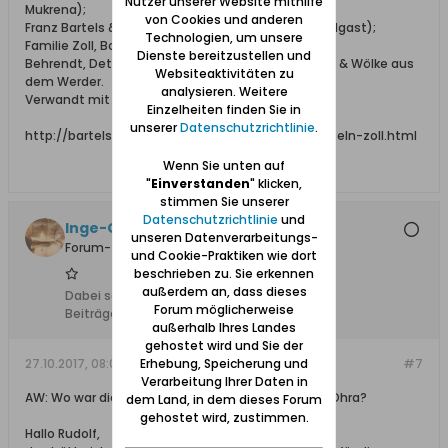
Nutzer unserer Website mithilfe
Mukrena);
von Cookies und anderen
Franz Bartels & Co., Danzig Breitgasse 64 (aus Wolgast);
Technologien, um unsere
Familie Zoll, Bohnsack;
Dienste bereitzustellen und
Behrendt, Detlaff / Detloff, Katt, Lissau, Schönhoff & Wölke aus
Websiteaktivitäten zu
dem Werder.
analysieren. Weitere
Verwandt mit den Familien: Elsner, Adrian, Falk.
Einzelheiten finden Sie in
unserer
Datenschutzrichtlinie
.
http://bartels-zoll.blogspot.de/2012/07/ahnentafeln-zoll.html
Wenn Sie unten auf
"
Einverstanden
" klicken,
stimmen Sie unserer
Datenschutzrichtlinie
und
Inge-Gisela
unseren Datenverarbeitungs-
Forum-Teilnehmer
und Cookie-Praktiken wie dort
beschrieben zu. Sie erkennen
außerdem an, dass dieses
Dabei seit:
09.11.2012
Forum möglicherweise
Beiträge:
1842
außerhalb Ihres Landes
gehostet wird und Sie der
Erhebung, Speicherung und
27.10.2017, 08:02
#7
Verarbeitung Ihrer Daten in
AW: Wo war die Hinterstraße (nicht Hinterweg) in Ohra?
dem Land, in dem dieses Forum
gehostet wird, zustimmen.
Hallo Rudolf,