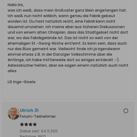
Hallo Iris,
was ich weiß, dass mein Großvater ganz klein angefangen hat.
Ich weiß nun nicht wirklich, wann genau die Fabrik gebaut
worden ist. Du hast natürlich recht, eine Fabrik kann nicht
dauernd umziehen. Ich meine aber aus früheren Diskussionen
und von einem alten Ohraplan, dass das Stadtgebiet nicht dort
war, wo das Fabrikgelände ist. Das ist nicht so weit von der
ehemaligen St.-Georg-Kirche entfernt. Es kann sein, dass auch
nur das Büro gemeint war. Vielleicht finde ich ja irgendwann
einmal etwas z.B. in der Danziger Volksstimme über die
Anfänge, ich habe mittlerweile dort so einiges entdeckt :-).
Adressbücher helfen, aber sie sagen einem natürlich auch nicht
alles.
LG Inge-Gisela
Ulrich 31
Forum-Teilnehmer
Dabei seit:
04.11.2011
Beiträge:
8612