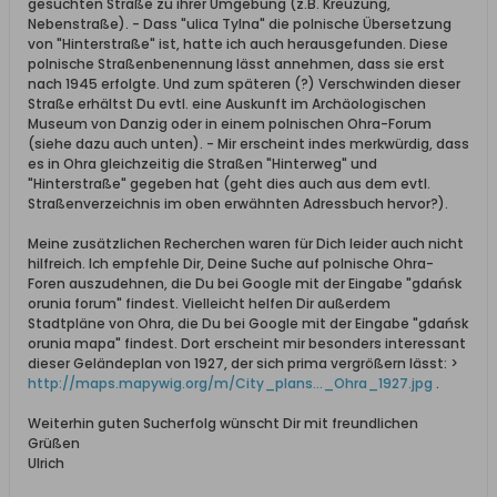
gesuchten Straße zu ihrer Umgebung (z.B. Kreuzung,
Nebenstraße). - Dass "ulica Tylna" die polnische Übersetzung
von "Hinterstraße" ist, hatte ich auch herausgefunden. Diese
polnische Straßenbenennung lässt annehmen, dass sie erst
nach 1945 erfolgte. Und zum späteren (?) Verschwinden dieser
Straße erhältst Du evtl. eine Auskunft im Archäologischen
Museum von Danzig oder in einem polnischen Ohra-Forum
(siehe dazu auch unten). - Mir erscheint indes merkwürdig, dass
es in Ohra gleichzeitig die Straßen "Hinterweg" und
"Hinterstraße" gegeben hat (geht dies auch aus dem evtl.
Straßenverzeichnis im oben erwähnten Adressbuch hervor?).
Meine zusätzlichen Recherchen waren für Dich leider auch nicht
hilfreich. Ich empfehle Dir, Deine Suche auf polnische Ohra-
Foren auszudehnen, die Du bei Google mit der Eingabe "gdańsk
orunia forum" findest. Vielleicht helfen Dir außerdem
Stadtpläne von Ohra, die Du bei Google mit der Eingabe "gdańsk
orunia mapa" findest. Dort erscheint mir besonders interessant
dieser Geländeplan von 1927, der sich prima vergrößern lässt: >
http://maps.mapywig.org/m/City_plans..._Ohra_1927.jpg
.
Weiterhin guten Sucherfolg wünscht Dir mit freundlichen
Grüßen
Ulrich