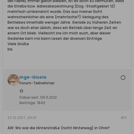
der Fabrik) immer gleich bleiben, ist es doch zu vermuten, dass
die Straße bzw. Adressbezeichnung (Dzg.-Stadtgebiet 12)
mehrfach umbenannt wurde. Das aus meiner Sicht
wahrscheinlicher als eine (mehrfache?) Verlegung des
Betriebes innerhalb weniger Jahre. Gerade zu früheren Zeiten
war es doch eher üblich, dass ein Betrieb über lange Zeit an
einem Ort blieb. Vielleicht irre ich mich auch, aber dieser
Gedanke kam mir beim Lesen der diversen Einträge.
Viele Grüße
Iris
Inge-Gisela
Forum-Teilnehmer
Dabei seit:
09.11.2012
Beiträge:
1842
27.10.2017, 09:51
#11
AW: Wo war die Hinterstraße (nicht Hinterweg) in Ohra?