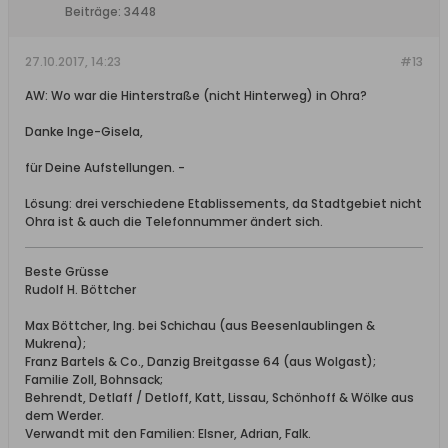
Beiträge:
3448
27.10.2017, 14:23
#13
AW: Wo war die Hinterstraße (nicht Hinterweg) in Ohra?
Danke Inge-Gisela,
für Deine Aufstellungen. -
Lösung: drei verschiedene Etablissements, da Stadtgebiet nicht
Ohra ist & auch die Telefonnummer ändert sich.
Beste Grüsse
Rudolf H. Böttcher
Max Böttcher, Ing. bei Schichau (aus Beesenlaublingen &
Mukrena);
Franz Bartels & Co., Danzig Breitgasse 64 (aus Wolgast);
Familie Zoll, Bohnsack;
Behrendt, Detlaff / Detloff, Katt, Lissau, Schönhoff & Wölke aus
dem Werder.
Verwandt mit den Familien: Elsner, Adrian, Falk.