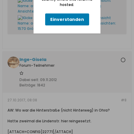
hosted.
Einverstanden
Inge-Gisela
Forum-Teilnehmer
Dabei seit:
09.11.2012
Beiträge:
1842
27.10.2017, 08:08
#8
AW: Wo war die Hinterstraße (nicht Hinterweg) in Ohra?
Hatte zweimal die Lindenstr. hier reingesetzt.
[ATTACH=CONFIG]22771[/ATTACH]