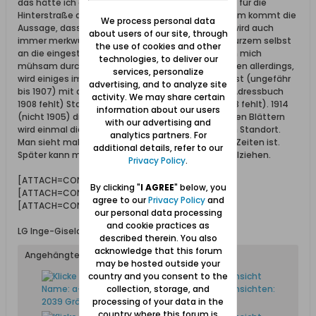
das hätte ich auch gedacht, hätte Herr Kosik nicht für die
Hinterstraße auch noch Tylna genannt. Und von ihm kommt die
We process personal data
Aussage, dass die Straße nicht mehr existiert. Es wird auch
about users of our site, through
immer merkwürdiger. Nachdem ich nun erst seit kurzem selbst
the use of cookies and other
an die eingestellten Adressbücher komme und ich mich
technologies, to deliver our
mühsam durch die Jahrgänge bewege, einige fehlen allerdings,
services, personalize
wird einiges immer konfuser. Die Firma wurde zuerst (ungefähr
advertising, and to analyze site
bis 1907) mit der Hinterstraße genannt. Ab 1909 (Adressbuch
activity. We may share certain
1908 fehlt) Stadtgebiet 12 bis 1912 (Adressbuch 1913 fehlt). 1914
information about our users
(nicht 1905) die Lindenstraße. In den Biographischen Blättern
with our advertising and
wird einmal die Jahreszahl 1908 genannt, aber kein Standort.
analytics partners. For
Man sieht mal wieder, wie wichtig die Angabe von Zeiten ist.
additional details, refer to our
Später kann man es oft nicht mehr richtig nachvollziehen.
Privacy Policy
.
[ATTACH=CONFIG]22768[/ATTACH]
By clicking "
I AGREE
" below, you
[ATTACH=CONFIG]22769[/ATTACH]
agree to our
Privacy Policy
and
[ATTACH=CONFIG]22770[/ATTACH]
our personal data processing
and cookie practices as
LG Inge-Gisela
described therein. You also
acknowledge that this forum
Angehängte Dateien
may be hosted outside your
country and you consent to the
collection, storage, and
processing of your data in the
country where this forum is