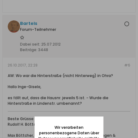
Bartels
Forum-Teilnehmer
Dabei seit:
25.07.2012
Beiträge:
3448
26.10.2017, 22:28
#6
AW: Wo war die Hinterstraße (nicht Hinterweg) in Ohra?
Hallo Inge-Gisela,
es fällt auf, dass die Hausnr. jeweils 5 ist. - Wurde die
Hinterstraße in Lindenstr. umbenannt?
Beste Grüsse
Rudolf H. Böttcher
Wir verarbeiten
personenbezogene Daten über
Max Böttcher, Ing. bei Schichau (aus Beesenlaublingen &