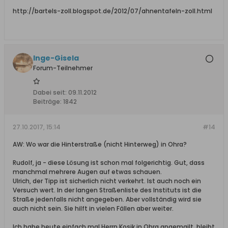
http://bartels-zoll.blogspot.de/2012/07/ahnentafeln-zoll.html
Inge-Gisela
Forum-Teilnehmer
Dabei seit:
09.11.2012
Beiträge:
1842
27.10.2017, 15:14
#14
AW: Wo war die Hinterstraße (nicht Hinterweg) in Ohra?
Rudolf, ja - diese Lösung ist schon mal folgerichtig. Gut, dass
manchmal mehrere Augen auf etwas schauen.
Ulrich, der Tipp ist sicherlich nicht verkehrt. Ist auch noch ein
Versuch wert. In der langen Straßenliste des Instituts ist die
Straße jedenfalls nicht angegeben. Aber vollständig wird sie
auch nicht sein. Sie hilft in vielen Fällen aber weiter.
Ich habe heute einfach mal Herrn Kosik in Ohra angemailt, bleibt