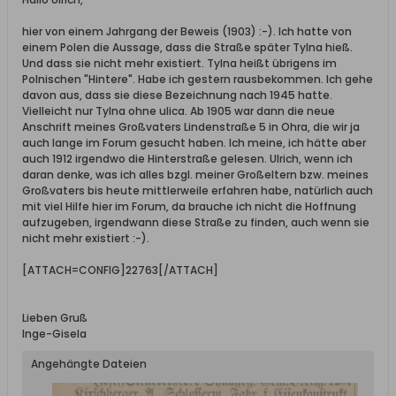
hier von einem Jahrgang der Beweis (1903) :-). Ich hatte von
einem Polen die Aussage, dass die Straße später Tylna hieß.
Und dass sie nicht mehr existiert. Tylna heißt übrigens im
Polnischen "Hintere". Habe ich gestern rausbekommen. Ich gehe
davon aus, dass sie diese Bezeichnung nach 1945 hatte.
Vielleicht nur Tylna ohne ulica. Ab 1905 war dann die neue
Anschrift meines Großvaters Lindenstraße 5 in Ohra, die wir ja
auch lange im Forum gesucht haben. Ich meine, ich hätte aber
auch 1912 irgendwo die Hinterstraße gelesen. Ulrich, wenn ich
daran denke, was ich alles bzgl. meiner Großeltern bzw. meines
Großvaters bis heute mittlerweile erfahren habe, natürlich auch
mit viel Hilfe hier im Forum, da brauche ich nicht die Hoffnung
aufzugeben, irgendwann diese Straße zu finden, auch wenn sie
nicht mehr existiert :-).
[ATTACH=CONFIG]22763[/ATTACH]
Lieben Gruß
Inge-Gisela
Angehängte Dateien