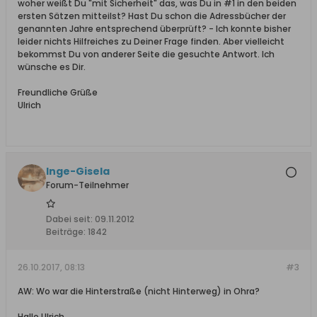
woher weißt Du "mit Sicherheit" das, was Du in #1 in den beiden
ersten Sätzen mitteilst? Hast Du schon die Adressbücher der
genannten Jahre entsprechend überprüft? - Ich konnte bisher
leider nichts Hilfreiches zu Deiner Frage finden. Aber vielleicht
bekommst Du von anderer Seite die gesuchte Antwort. Ich
wünsche es Dir.
Freundliche Grüße
Ulrich
Inge-Gisela
Forum-Teilnehmer
Dabei seit:
09.11.2012
Beiträge:
1842
26.10.2017, 08:13
#3
AW: Wo war die Hinterstraße (nicht Hinterweg) in Ohra?
Hallo Ulrich,