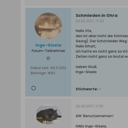
Schmieden in Ohra
02.02.2017, 17:20
Hallo Ute,
das ist aber nicht die Schmi
Georg). Der Schönfelder Weg 
Inge-Gisela
Hallo Erhart,
Forum-Teilnehmer
ich hatte es nicht ganz so in
Zeiten nicht ganz so brutal w
Lieben Gruß
Dabei seit:
09.11.2012
Inge-Gisela
Beiträge:
1842
Stichworte:
-
02.02.2017, 17:51
AW: Benutzernamen!
HAllo Inge-GIsela,