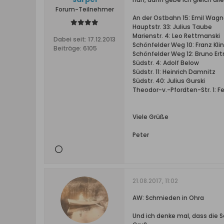
Forum-Teilnehmer
An der Ostbahn 15: Emil Wagn
Hauptstr. 33: Julius Taube
Marienstr. 4: Leo Rettmanski
Dabei seit:
17.12.2013
Schönfelder Weg 10: Franz Klin
Beiträge:
6105
Schönfelder Weg 12: Bruno Er
Südstr. 4: Adolf Below
Südstr. 11: Heinrich Damnitz
Südstr. 40: Julius Gurski
Theodor-v.-Pfordten-Str. 1: Fel
Viele Grüße
Peter
21.08.2017, 11:02
AW: Schmieden in Ohra
Und ich denke mal, dass die Sc