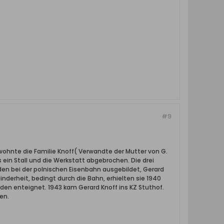
#9
wohnte die Familie Knoff( Verwandte der Mutter von G.
 ein Stall und die Werkstatt abgebrochen. Die drei
en bei der polnischen Eisenbahn ausgebildet, Gerard
Minderheit, bedingt durch die Bahn, erhielten sie 1940
en enteignet. 1943 kam Gerard Knoff ins KZ Stuthof.
en.