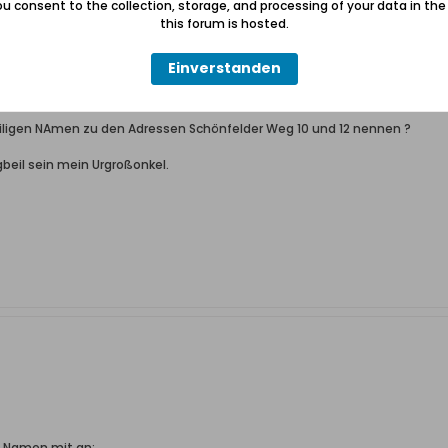
u consent to the collection, storage, and processing of your data in th
this forum is hosted.
Einverstanden
iligen NAmen zu den Adressen Schönfelder Weg 10 und 12 nennen ?
beil sein mein Urgroßonkel.
le Namen mit an: