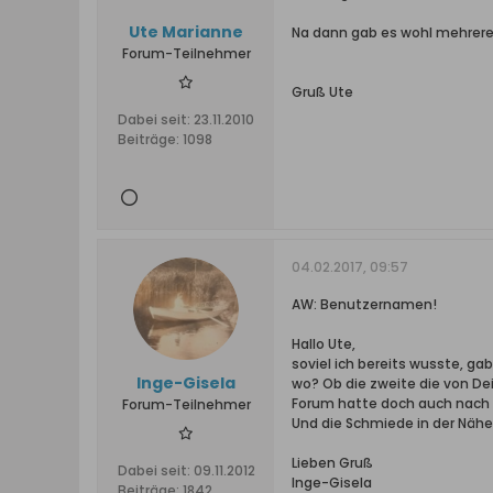
Ute Marianne
Na dann gab es wohl mehrer
Forum-Teilnehmer
Gruß Ute
Dabei seit:
23.11.2010
Beiträge:
1098
04.02.2017, 09:57
AW: Benutzernamen!
Hallo Ute,
soviel ich bereits wusste, ga
Inge-Gisela
wo? Ob die zweite die von Dei
Forum hatte doch auch nach e
Forum-Teilnehmer
Und die Schmiede in der Näh
Lieben Gruß
Dabei seit:
09.11.2012
Inge-Gisela
Beiträge:
1842