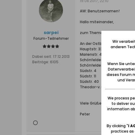
19.08.2017, 22:10
AW: Benutzernamen!
Hallo miteinander,
sarpei
zum Thema 'Schmieden in Ohra
Forum-Teilnehmer
Wir verarbe
An der Ostbahn 15
anderen Tech
Hauptstr. 33
Marienstr. 4
Dabei seit:
17.12.2013
Schönfelder Weg 10
Beiträge:
6105
Wenn Sie unten
Schönfelder Weg 12
Datenverarbei
Südstr. 4
dieses Forum m
Südstr. 11
und Verar
Südstr. 40
Theodor-v.-Pfordten-Str. 1
We process per
Viele Grüße
to deliver o
information abo
Peter
By clicking "
I A
practices as