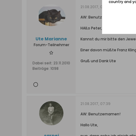
country and yo
21.08.2017, 07:14
AW: Benutzernamen!
HAlLo Peter,
Ute Marianne
Kannst du mir bitte den Jewe
Forum-Teilnehmer
Einer davon müßte Franz Kling
Gruß und Dank Ute
Dabei seit:
23.11.2010
Beiträge:
1098
21.08.2017, 07:39
AW: Benutzernamen!
Hallo Ute,
sarpei
nun, dann gebe ich gleich al