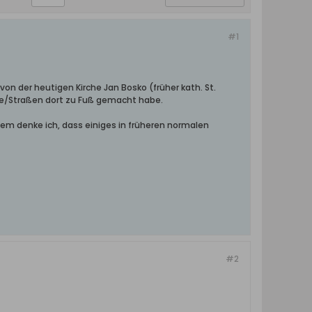
#1
on der heutigen Kirche Jan Bosko (früher kath. St.
Wege/Straßen dort zu Fuß gemacht habe.
zdem denke ich, dass einiges in früheren normalen
#2