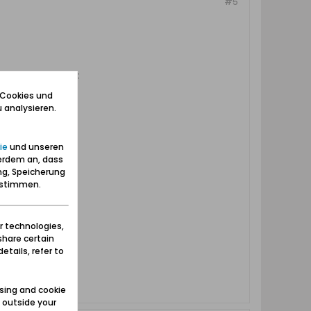
#5
en Schmiedemeister:
 Cookies und
 analysieren.
ie
und unseren
erdem an, dass
ng, Speicherung
zustimmen.
r technologies,
share certain
etails, refer to
sing and cookie
 outside your