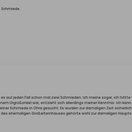
e Schmiede.
b es auf jeden Fall schon mal zwei Schmieden. Ich meine sogar, ich hätt
nem Urgroßonkel war, entzieht sich allerdings meiner Kenntnis. Ich kann
iner Schmiede in Ohra gesucht. Es wurden zur damaligen Zeit sicherlich
e des ehemaligen Großelternhauses gehörte wohl zur damaligen Haupts