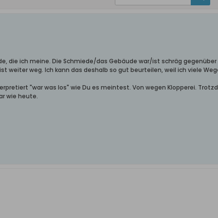
ede, die ich meine. Die Schmiede/das Gebäude war/ist schräg gegenüber v
ist weiter weg. Ich kann das deshalb so gut beurteilen, weil ich viele 
terpretiert "war was los" wie Du es meintest. Von wegen Klopperei. Trot
ar wie heute.