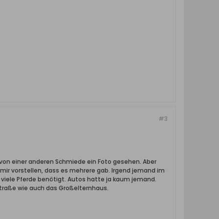
#3
e von einer anderen Schmiede ein Foto gesehen. Aber
 mir vorstellen, dass es mehrere gab. Irgend jemand im
 viele Pferde benötigt. Autos hatte ja kaum jemand.
traße wie auch das Großelternhaus.