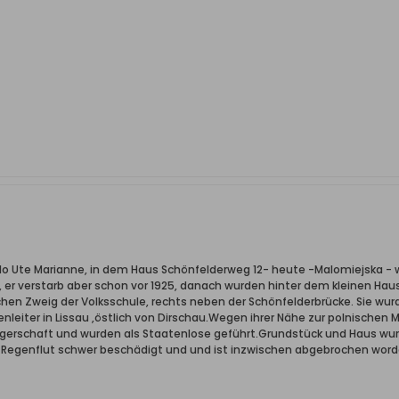
llo Ute Marianne, in dem Haus Schönfelderweg 12- heute -Malomiejska - 
, er verstarb aber schon vor 1925, danach wurden hinter dem kleinen Haus
en Zweig der Volksschule, rechts neben der Schönfelderbrücke. Sie wurd
enleiter in Lissau ,östlich von Dirschau.Wegen ihrer Nähe zur polnischen 
gerschaft und wurden als Staatenlose geführt.Grundstück und Haus wurd
e Regenflut schwer beschädigt und und ist inzwischen abgebrochen word