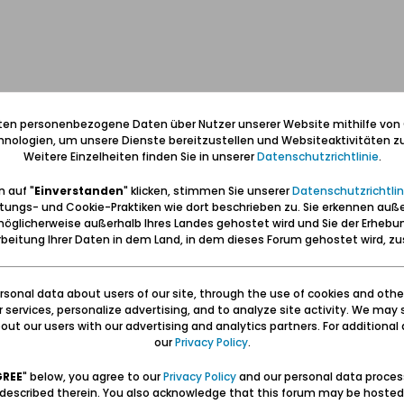
' hier eine kleine Listung der Anschriften der 1934 in Ohra zu findend
iten personenbezogene Daten über Nutzer unserer Website mithilfe von
nologien, um unsere Dienste bereitzustellen und Websiteaktivitäten zu
Weitere Einzelheiten finden Sie in unserer
Datenschutzrichtlinie
.
 auf "
Einverstanden
" klicken, stimmen Sie unserer
Datenschutzrichtlin
tungs- und Cookie-Praktiken wie dort beschrieben zu. Sie erkennen auß
öglicherweise außerhalb Ihres Landes gehostet wird und Sie der Erhebu
beitung Ihrer Daten in dem Land, in dem dieses Forum gehostet wird, 
sonal data about users of our site, through the use of cookies and othe
ur services, personalize advertising, and to analyze site activity. We may 
ut our users with our advertising and analytics partners. For additional d
our
Privacy Policy
.
GREE
" below, you agree to our
Privacy Policy
and our personal data proces
 described therein. You also acknowledge that this forum may be hosted