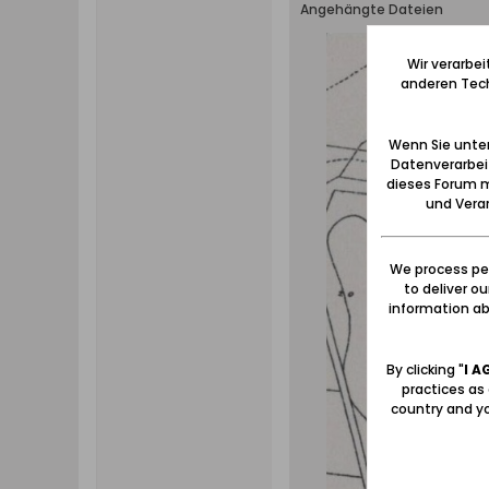
Angehängte Dateien
Wir verarbe
anderen Tech
Wenn Sie unten
Datenverarbei
dieses Forum m
und Verar
We process per
to deliver o
information abo
By clicking "
I A
practices as
country and yo