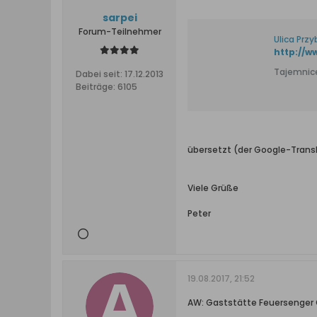
sarpei
Forum-Teilnehmer
Ulica Prz
http://w
Tajemnice
Dabei seit:
17.12.2013
Beiträge:
6105
übersetzt (der Google-Transl
Viele Grüße
Peter
19.08.2017, 21:52
AW: Gaststätte Feuersenger