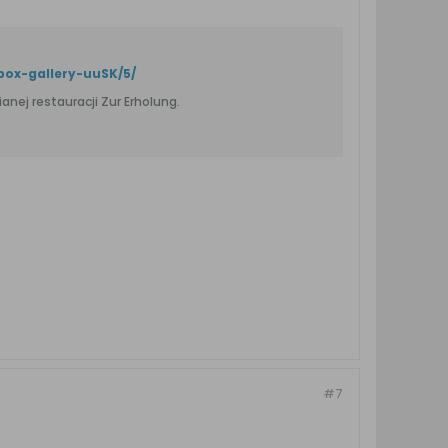
box-gallery-uuSK/5/
nej restauracji Zur Erholung.
#7