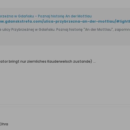
ybrzeżna w Gdańsku – Poznaj historię An der Mottlau
ww.gdanskstrefa.com/ulica-przybrzezna-an-der-mottlau/#light
 ulicy Przybrzeżnej w Gdańsku. Poznaj historię "An der Mottlau", zapomnia
ator bringt nur ziemliches Kauderwelsch zustande) ...
 Ohra