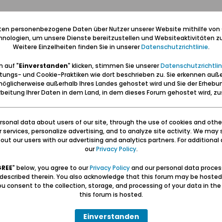
iten personenbezogene Daten über Nutzer unserer Website mithilfe von
nologien, um unsere Dienste bereitzustellen und Websiteaktivitäten zu
Weitere Einzelheiten finden Sie in unserer
Datenschutzrichtlinie
.
 auf "
Einverstanden
" klicken, stimmen Sie unserer
Datenschutzrichtlin
tungs- und Cookie-Praktiken wie dort beschrieben zu. Sie erkennen auß
öglicherweise außerhalb Ihres Landes gehostet wird und Sie der Erhebu
beitung Ihrer Daten in dem Land, in dem dieses Forum gehostet wird, 
sonal data about users of our site, through the use of cookies and othe
ur services, personalize advertising, and to analyze site activity. We may 
ut our users with our advertising and analytics partners. For additional d
our
Privacy Policy
.
GREE
" below, you agree to our
Privacy Policy
and our personal data proces
 described therein. You also acknowledge that this forum may be hosted
u consent to the collection, storage, and processing of your data in th
this forum is hosted.
Einverstanden