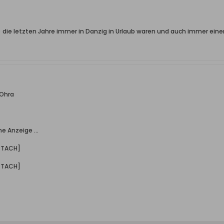
) die letzten Jahre immer in Danzig in Urlaub waren und auch immer ei
 Ohra
e Anzeige ...
TTACH]
TTACH]