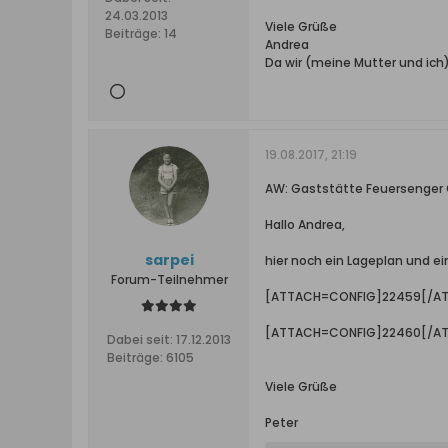
24.03.2013
Viele Grüße
Beiträge:
14
Andrea
Da wir (meine Mutter und ich
19.08.2017, 21:19
AW: Gaststätte Feuersenger
Hallo Andrea,
sarpei
hier noch ein Lageplan und ein
Forum-Teilnehmer
[ATTACH=CONFIG]22459[/A
[ATTACH=CONFIG]22460[/A
Dabei seit:
17.12.2013
Beiträge:
6105
Viele Grüße
Peter