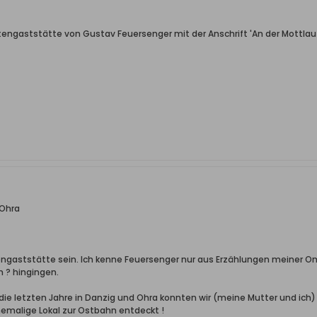
rtengaststätte von Gustav Feuersenger mit der Anschrift 'An der Mottlau
 Ohra
ngaststätte sein. Ich kenne Feuersenger nur aus Erzählungen meiner Oma 
 ? hingingen.
ie letzten Jahre in Danzig und Ohra konnten wir (meine Mutter und ich) a
hemalige Lokal zur Ostbahn entdeckt !