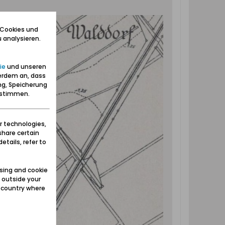
 Cookies und
 analysieren.
ie
und unseren
erdem an, dass
ng, Speicherung
zustimmen.
r technologies,
share certain
etails, refer to
sing and cookie
 outside your
e country where