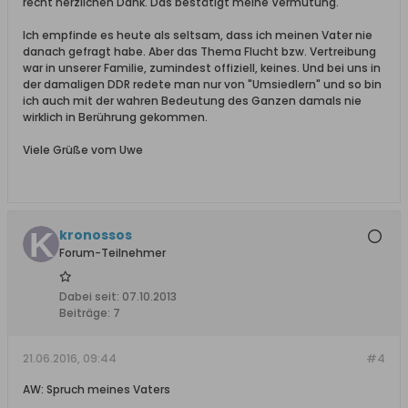
recht herzlichen Dank. Das bestätigt meine Vermutung.
Ich empfinde es heute als seltsam, dass ich meinen Vater nie
danach gefragt habe. Aber das Thema Flucht bzw. Vertreibung
war in unserer Familie, zumindest offiziell, keines. Und bei uns in
der damaligen DDR redete man nur von "Umsiedlern" und so bin
ich auch mit der wahren Bedeutung des Ganzen damals nie
wirklich in Berührung gekommen.
Viele Grüße vom Uwe
kronossos
Forum-Teilnehmer
Dabei seit:
07.10.2013
Beiträge:
7
21.06.2016, 09:44
#4
AW: Spruch meines Vaters