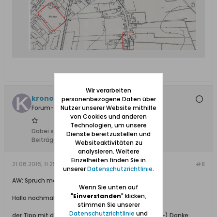
Wir verarbeiten
kronossos
personenbezogene Daten über
Nutzer unserer Website mithilfe
Forum-Teilnehmer
von Cookies und anderen
Technologien, um unsere
Dabei seit:
07.10.2013
Dienste bereitzustellen und
Beiträge:
7
Websiteaktivitäten zu
analysieren. Weitere
Einzelheiten finden Sie in
21.06.2016, 11:25
#8
unserer
Datenschutzrichtlinie
.
AW: Spruch meines Vaters
Wenn Sie unten auf
"
Einverstanden
" klicken,
Hallo nochmal,
stimmen Sie unserer
Datenschutzrichtlinie
und
der Tipp mit den Kartengrundlagen war goldwert. :-) Danke.