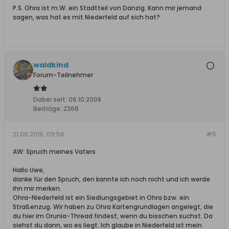
P.S. Ohra ist m.W. ein Stadtteil von Danzig. Kann mir jemand
sagen, was hat es mit Niederfeld auf sich hat?
waldkind
Forum-Teilnehmer
Dabei seit:
06.10.2008
Beiträge:
2366
21.06.2016, 09:56
#5
AW: Spruch meines Vaters
Hallo Uwe,
danke für den Spruch, den kannte ich noch nicht und ich werde
ihn mir merken.
Ohra-Niederfeld ist ein Siedlungsgebiet in Ohra bzw. ein
Straßenzug. Wir haben zu Ohra Kartengrundlagen angelegt, die
du hier im Orunia-Thread findest, wenn du bisschen suchst. Da
siehst du dann, wo es liegt. Ich glaube in Niederfeld ist mein