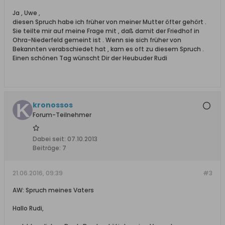
Ja , Uwe ,
diesen Spruch habe ich früher von meiner Mutter öfter gehört .
Sie teilte mir auf meine Frage mit , daß damit der Friedhof in
Ohra-Niederfeld gemeint ist . Wenn sie sich früher von
Bekannten verabschiedet hat , kam es oft zu diesem Spruch .
Einen schönen Tag wünscht Dir der Heubuder Rudi
kronossos
Forum-Teilnehmer
Dabei seit:
07.10.2013
Beiträge:
7
21.06.2016, 09:39
#3
AW: Spruch meines Vaters
Hallo Rudi,