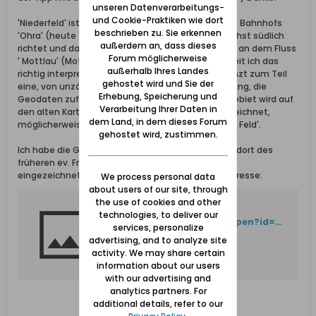
unseren Datenverarbeitungs-
und Cookie-Praktiken wie dort
'Niederfeld' ist dort eine Straße die in der Nähe des Bahnhofs
beschrieben zu. Sie erkennen
'Ohra' (heute 'Gdansk Orunia) beginnt, sich zunächst südlich
außerdem an, dass dieses
richtet und dann nach Osten abbiegt. Sie mündet an dem Fluss
Forum möglicherweise
' Mottlau' (Motlawa). Die Straße heißt heute, soweit ich das
außerhalb Ihres Landes
richtig interpretiere, 'Zulawska'. Die Straße umgrenzt zum Teil
gehostet wird und Sie der
eine, von unzähligen Gräben durchzogene Niederung, die
Erhebung, Speicherung und
Geodaten zufolge bis 3m unter NN liegt. Dieses Gebiet wird auf
Verarbeitung Ihrer Daten in
den alten Kartenausschnitten als 'Niederfeld' bezeichnet,
dem Land, in dem dieses Forum
möglicherweise abgeleitet von 'niedrig liegendem Feld'.
gehostet wird, zustimmen.
Ich habe die Gegend, auch den vermutlichen Standort des
früheren ev. Friedhofes in Ohra, in folgender Karte
eingezeichnet. Vllt. ist das für jemandem von Interesse:
We process personal data
about users of our site, through
the use of cookies and other
Error 404 (Not Found)!!1
technologies, to deliver our
https://drive.google.com/open?id=1W_1b7HR_2Scj2obIFL4rjTsbHrU&usp=sharing
services, personalize
advertising, and to analyze site
activity. We may share certain
information about our users
with our advertising and
analytics partners. For
additional details, refer to our