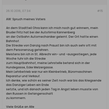
26.10.2016, 07:34
#15
AW: Spruch meines Vaters
An dem Stadtteil Ohra kann ich mich noch gut erinnern, mein
Bruder Fritz hat bei der Autofirma Kannenberg
an der Ostbahn Automechaniker gelernt. Der Ort hatte einen
Bahnhof.
Die Strecke von Danzig nach Praust bin ich auch sehr oft mit
dem Personenzug gefahren.
Meistens bin ich in St. Albrechr ein- und -ausgestiegen, jede
Woche fuhr ich die Strecke
zum Hauptbahnhof, meine Lehrstelle befand sich in der
Hundegasse, Ecke Melzergasse.
Mein Lehrbetrieb war nur ein Kleinbetrieb, Büromaschinen
Reparatur und Verkauf.
Ich denke, wie schön es seiner Zeit noch war bis das Kriegsende
das Danziger Leben ein Ende
setzte, und ich danach jeden Tag in Angst leben musste von
den Russen in Gefangenschaft
zu kommem.
Viele Grüße an Alle