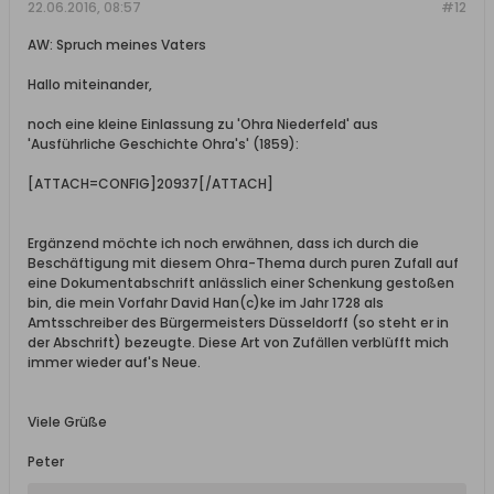
22.06.2016, 08:57
#12
AW: Spruch meines Vaters
Hallo miteinander,
noch eine kleine Einlassung zu 'Ohra Niederfeld' aus
'Ausführliche Geschichte Ohra's' (1859):
[ATTACH=CONFIG]20937[/ATTACH]
Ergänzend möchte ich noch erwähnen, dass ich durch die
Beschäftigung mit diesem Ohra-Thema durch puren Zufall auf
eine Dokumentabschrift anlässlich einer Schenkung gestoßen
bin, die mein Vorfahr David Han(c)ke im Jahr 1728 als
Amtsschreiber des Bürgermeisters Düsseldorff (so steht er in
der Abschrift) bezeugte. Diese Art von Zufällen verblüfft mich
immer wieder auf's Neue.
Viele Grüße
Peter