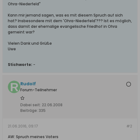
Ohra-Niederfeld"
Kann mir jemand sagen, was es mit diesem Spruch auf sich
hat? Insbesondere mit dem 'Ohra-Niederfeld'??? Ist es möglich,
dass damit der ehemalige evangelische Friedhof in Ohra
gemeint war?
Vielen Dank und Grüße
Uwe
Stichworte:
-
Rudolf
Forum-Teilnehmer
Dabei seit:
22.06.2008
Beiträge:
335
21.06.2016, 09:17
#2
AW: Spruch meines Vaters