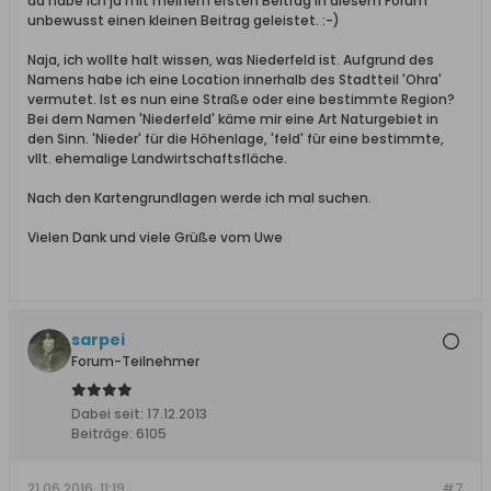
da habe ich ja mit meinem ersten Beitrag in diesem Forum
unbewusst einen kleinen Beitrag geleistet. :-)
Naja, ich wollte halt wissen, was Niederfeld ist. Aufgrund des
Namens habe ich eine Location innerhalb des Stadtteil 'Ohra'
vermutet. Ist es nun eine Straße oder eine bestimmte Region?
Bei dem Namen 'Niederfeld' käme mir eine Art Naturgebiet in
den Sinn. 'Nieder' für die Höhenlage, 'feld' für eine bestimmte,
vllt. ehemalige Landwirtschaftsfläche.
Nach den Kartengrundlagen werde ich mal suchen.
Vielen Dank und viele Grüße vom Uwe
sarpei
Forum-Teilnehmer
Dabei seit:
17.12.2013
Beiträge:
6105
21.06.2016, 11:19
#7