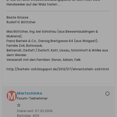
Handwerker auf der Walz trafen ...
Beste Grüsse
Rudolf H. Böttcher
Max Böttcher, Ing. bei Schichau (aus Beesenlaublingen &
Mukrena);
Franz Bartels & Co., Danzig Breitgasse 64 (aus Wolgast);
Familie Zoll, Bohnsack;
Behrendt, Detlaff / Detloff, Katt, Lissau, Schönhoff & Wölke aus
dem Werder.
Verwandt mit den Familien: Elsner, Adrian, Falk.
http://bartels-zoll.blogspot.de/2012/07/ahnentafeln-zoll.html
Martschinke
Forum-Teilnehmer
Dabei seit:
07.03.2008
Beiträge:
404