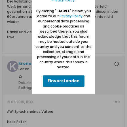
Privacy Policy
.
Der Vollständigkeit halber:
Weiß jemand, was mit dem ev. Friedhof 'Ohra-Niederfeld'
By clicking "
I AGREE
" below, you
geschehen ist? Ich meine gelesen zu haben, dass dieser in den
agree to our
Privacy Policy
and
60er Jahren aufgelöst wurde. Leider finde ich diese Info nicht
our personal data processing
wieder.
and cookie practices as
described therein. You also
Danke und viele Grüße
acknowledge that this forum
Uwe
may be hosted outside your
country and you consent to the
collection, storage, and
processing of your data in the
country where this forum is
kronossos
hosted.
Forum-Teilnehmer
Einverstanden
Dabei seit:
07.10.2013
Beiträge:
7
21.06.2016, 11:33
#9
AW: Spruch meines Vaters
Hallo Peter,