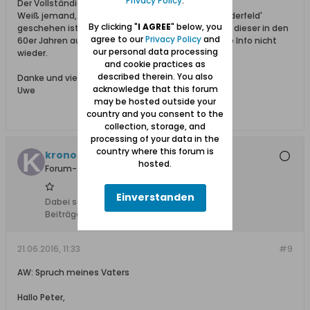
Privacy Policy
.
Der Vollständigkeit halber:
Weiß jemand, was mit dem ev. Friedhof 'Ohra-Niederfeld'
By clicking "
I AGREE
" below, you
geschehen ist? Ich meine gelesen zu haben, dass dieser in den
agree to our
Privacy Policy
and
60er Jahren aufgelöst wurde. Leider finde ich diese Info nicht
our personal data processing
wieder.
and cookie practices as
described therein. You also
Danke und viele Grüße
acknowledge that this forum
Uwe
may be hosted outside your
country and you consent to the
collection, storage, and
processing of your data in the
country where this forum is
kronossos
hosted.
Forum-Teilnehmer
Einverstanden
Dabei seit:
07.10.2013
Beiträge:
7
21.06.2016, 11:33
#9
AW: Spruch meines Vaters
Hallo Peter,