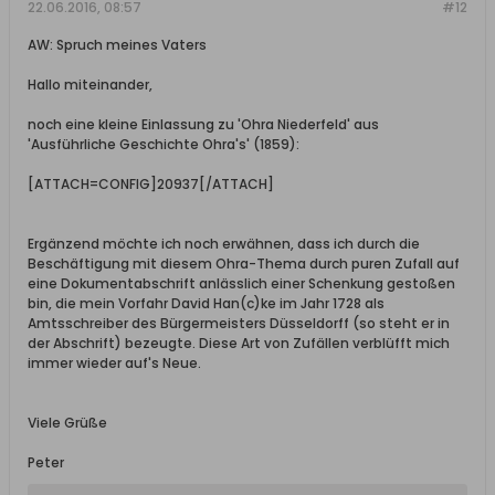
22.06.2016, 08:57
#12
AW: Spruch meines Vaters
Hallo miteinander,
noch eine kleine Einlassung zu 'Ohra Niederfeld' aus
'Ausführliche Geschichte Ohra's' (1859):
[ATTACH=CONFIG]20937[/ATTACH]
Ergänzend möchte ich noch erwähnen, dass ich durch die
Beschäftigung mit diesem Ohra-Thema durch puren Zufall auf
eine Dokumentabschrift anlässlich einer Schenkung gestoßen
bin, die mein Vorfahr David Han(c)ke im Jahr 1728 als
Amtsschreiber des Bürgermeisters Düsseldorff (so steht er in
der Abschrift) bezeugte. Diese Art von Zufällen verblüfft mich
immer wieder auf's Neue.
Viele Grüße
Peter