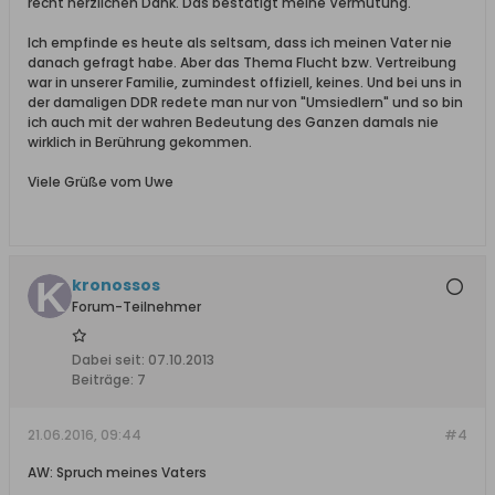
recht herzlichen Dank. Das bestätigt meine Vermutung.
Ich empfinde es heute als seltsam, dass ich meinen Vater nie
danach gefragt habe. Aber das Thema Flucht bzw. Vertreibung
war in unserer Familie, zumindest offiziell, keines. Und bei uns in
der damaligen DDR redete man nur von "Umsiedlern" und so bin
ich auch mit der wahren Bedeutung des Ganzen damals nie
wirklich in Berührung gekommen.
Viele Grüße vom Uwe
kronossos
Forum-Teilnehmer
Dabei seit:
07.10.2013
Beiträge:
7
21.06.2016, 09:44
#4
AW: Spruch meines Vaters