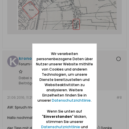
Wir verarbeiten
kronossos
personenbezogene Daten über
Nutzer unserer Website mithilfe
Forum-Teilnehmer
von Cookies und anderen
Technologien, um unsere
Dabei seit:
07.10.2013
Dienste bereitzustellen und
Beiträge:
7
Websiteaktivitäten zu
analysieren. Weitere
Einzelheiten finden Sie in
21.06.2016, 11:25
#8
unserer
Datenschutzrichtlinie
.
AW: Spruch meines Vaters
Wenn Sie unten auf
"
Einverstanden
" klicken,
Hallo nochmal,
stimmen Sie unserer
Datenschutzrichtlinie
und
der Tipp mit den Kartengrundlagen war goldwert. :-) Danke.