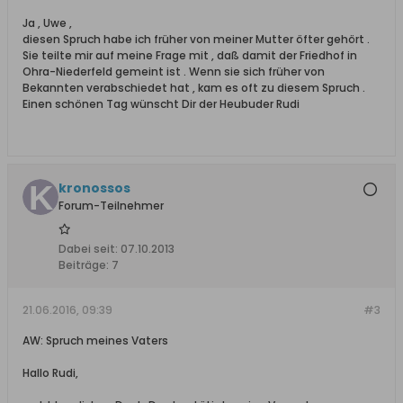
Ja , Uwe ,
diesen Spruch habe ich früher von meiner Mutter öfter gehört .
Sie teilte mir auf meine Frage mit , daß damit der Friedhof in
Ohra-Niederfeld gemeint ist . Wenn sie sich früher von
Bekannten verabschiedet hat , kam es oft zu diesem Spruch .
Einen schönen Tag wünscht Dir der Heubuder Rudi
kronossos
Forum-Teilnehmer
Dabei seit:
07.10.2013
Beiträge:
7
21.06.2016, 09:39
#3
AW: Spruch meines Vaters
Hallo Rudi,