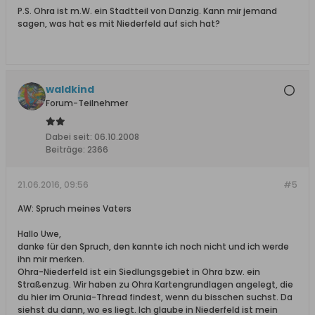
P.S. Ohra ist m.W. ein Stadtteil von Danzig. Kann mir jemand
sagen, was hat es mit Niederfeld auf sich hat?
waldkind
Forum-Teilnehmer
Dabei seit:
06.10.2008
Beiträge:
2366
21.06.2016, 09:56
#5
AW: Spruch meines Vaters
Hallo Uwe,
danke für den Spruch, den kannte ich noch nicht und ich werde
ihn mir merken.
Ohra-Niederfeld ist ein Siedlungsgebiet in Ohra bzw. ein
Straßenzug. Wir haben zu Ohra Kartengrundlagen angelegt, die
du hier im Orunia-Thread findest, wenn du bisschen suchst. Da
siehst du dann, wo es liegt. Ich glaube in Niederfeld ist mein