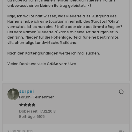
da habe ich ja mit meinem ersten Beitrag in diesem Forum
unbewusst einen kleinen Beitrag geleistet. :-)
Naja, ich wollte halt wissen, was Niederfeld ist. Aufgrund des
Namens habe ich eine Location innerhalb des Stadtteil 'Ohra'
vermutet. Ist es nun eine Straße oder eine bestimmte Region?
Bei dem Namen 'Niederfeld' käme mir eine Art Naturgebiet in
den Sinn. 'Nieder' für die Höhenlage, 'feld' für eine bestimmte,
vllt. ehemalige Landwirtschaftsfläche.
Nach den Kartengrundlagen werde ich mal suchen.
Vielen Dank und viele Grüße vom Uwe
sarpei
Forum-Teilnehmer
Dabei seit:
17.12.2013
Beiträge:
6105
21.06.2016, 11:19
#7