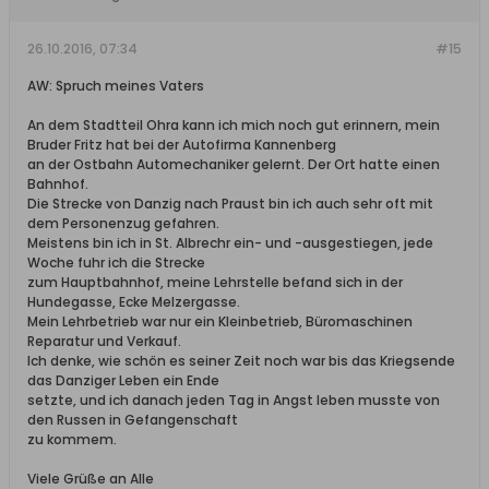
26.10.2016, 07:34
#15
AW: Spruch meines Vaters
An dem Stadtteil Ohra kann ich mich noch gut erinnern, mein
Bruder Fritz hat bei der Autofirma Kannenberg
an der Ostbahn Automechaniker gelernt. Der Ort hatte einen
Bahnhof.
Die Strecke von Danzig nach Praust bin ich auch sehr oft mit
dem Personenzug gefahren.
Meistens bin ich in St. Albrechr ein- und -ausgestiegen, jede
Woche fuhr ich die Strecke
zum Hauptbahnhof, meine Lehrstelle befand sich in der
Hundegasse, Ecke Melzergasse.
Mein Lehrbetrieb war nur ein Kleinbetrieb, Büromaschinen
Reparatur und Verkauf.
Ich denke, wie schön es seiner Zeit noch war bis das Kriegsende
das Danziger Leben ein Ende
setzte, und ich danach jeden Tag in Angst leben musste von
den Russen in Gefangenschaft
zu kommem.
Viele Grüße an Alle