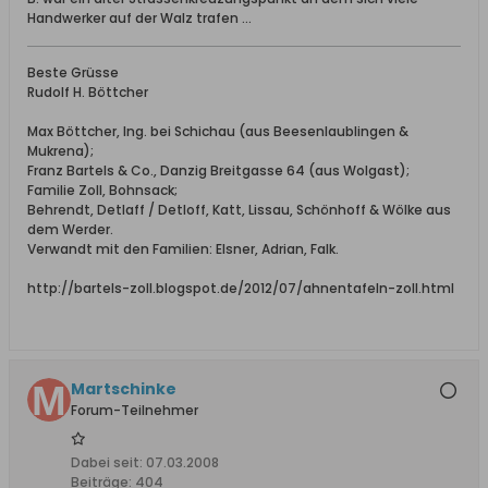
Handwerker auf der Walz trafen ...
Beste Grüsse
Rudolf H. Böttcher
Max Böttcher, Ing. bei Schichau (aus Beesenlaublingen &
Mukrena);
Franz Bartels & Co., Danzig Breitgasse 64 (aus Wolgast);
Familie Zoll, Bohnsack;
Behrendt, Detlaff / Detloff, Katt, Lissau, Schönhoff & Wölke aus
dem Werder.
Verwandt mit den Familien: Elsner, Adrian, Falk.
http://bartels-zoll.blogspot.de/2012/07/ahnentafeln-zoll.html
Martschinke
Forum-Teilnehmer
Dabei seit:
07.03.2008
Beiträge:
404