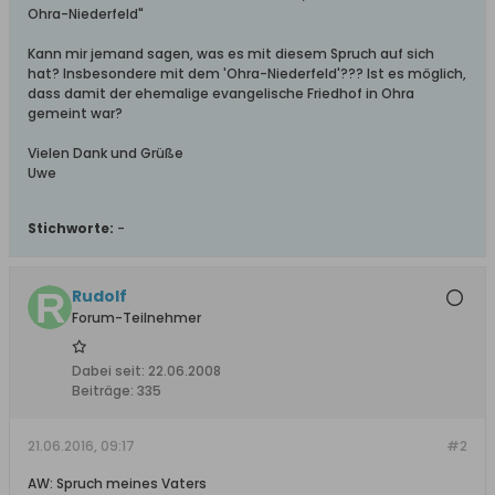
Ohra-Niederfeld"
Kann mir jemand sagen, was es mit diesem Spruch auf sich
hat? Insbesondere mit dem 'Ohra-Niederfeld'??? Ist es möglich,
dass damit der ehemalige evangelische Friedhof in Ohra
gemeint war?
Vielen Dank und Grüße
Uwe
Stichworte:
-
Rudolf
Forum-Teilnehmer
Dabei seit:
22.06.2008
Beiträge:
335
21.06.2016, 09:17
#2
AW: Spruch meines Vaters