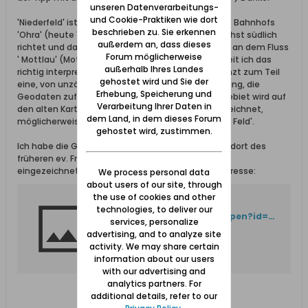
unseren Datenverarbeitungs-
und Cookie-Praktiken wie dort
'Niederfeld' ist dort eine Straße die in der Nähe des Bahnhofs
beschrieben zu. Sie erkennen
'Ohra' (heute 'Gdansk Orunia) beginnt, sich zunächst südlich
außerdem an, dass dieses
richtet und dann nach Osten abbiegt. Sie mündet an dem Fluss
Forum möglicherweise
' Mottlau' (Motlawa). Die Straße heißt heute, soweit ich das
außerhalb Ihres Landes
richtig interpretiere, 'Zulawska'. Die Straße umgrenzt zum Teil
gehostet wird und Sie der
eine, von unzähligen Gräben durchzogene Niederung, die
Erhebung, Speicherung und
Geodaten zufolge bis 3m unter NN liegt. Dieses Gebiet wird auf
Verarbeitung Ihrer Daten in
den alten Kartenausschnitten als 'Niederfeld' bezeichnet,
dem Land, in dem dieses Forum
möglicherweise abgeleitet von 'niedrig liegendem Feld'.
gehostet wird, zustimmen.
Ich habe die Gegend, auch den vermutlichen Standort des
früheren ev. Friedhofes in Ohra, in folgender Karte
eingezeichnet. Vllt. ist das für jemandem von Interesse:
We process personal data
about users of our site, through
the use of cookies and other
Error 404 (Not Found)!!1
technologies, to deliver our
https://drive.google.com/open?id=1W_1b7HR_2Scj2obIFL4rjTsbHrU&usp=sharing
services, personalize
advertising, and to analyze site
activity. We may share certain
information about our users
with our advertising and
analytics partners. For
additional details, refer to our