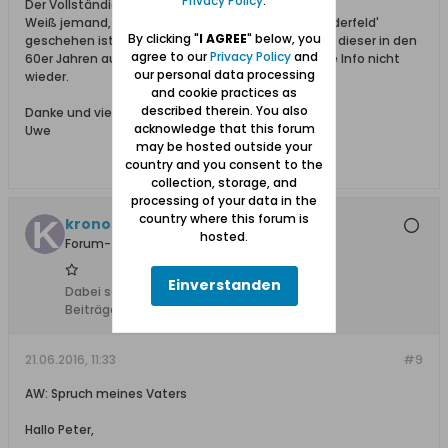
Privacy Policy
.
Der Vollständigkeit halber:
Weiß jemand, was mit dem ev. Friedhof 'Ohra-Niederfeld'
By clicking "
I AGREE
" below, you
geschehen ist? Ich meine gelesen zu haben, dass dieser in den
agree to our
Privacy Policy
and
60er Jahren aufgelöst wurde. Leider finde ich diese Info nicht
our personal data processing
wieder.
and cookie practices as
described therein. You also
Danke und viele Grüße
acknowledge that this forum
Uwe
may be hosted outside your
country and you consent to the
collection, storage, and
processing of your data in the
country where this forum is
kronossos
hosted.
Forum-Teilnehmer
Einverstanden
Dabei seit:
07.10.2013
Beiträge:
7
21.06.2016, 11:33
#9
AW: Spruch meines Vaters
Hallo Peter,