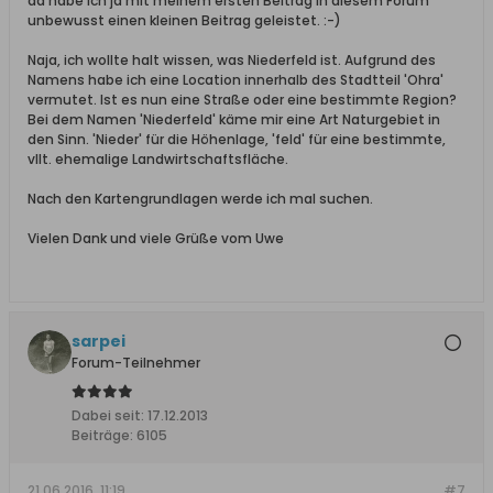
da habe ich ja mit meinem ersten Beitrag in diesem Forum
unbewusst einen kleinen Beitrag geleistet. :-)
Naja, ich wollte halt wissen, was Niederfeld ist. Aufgrund des
Namens habe ich eine Location innerhalb des Stadtteil 'Ohra'
vermutet. Ist es nun eine Straße oder eine bestimmte Region?
Bei dem Namen 'Niederfeld' käme mir eine Art Naturgebiet in
den Sinn. 'Nieder' für die Höhenlage, 'feld' für eine bestimmte,
vllt. ehemalige Landwirtschaftsfläche.
Nach den Kartengrundlagen werde ich mal suchen.
Vielen Dank und viele Grüße vom Uwe
sarpei
Forum-Teilnehmer
Dabei seit:
17.12.2013
Beiträge:
6105
21.06.2016, 11:19
#7