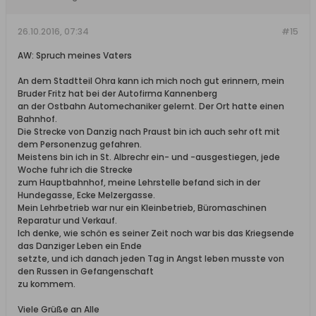
26.10.2016, 07:34
#15
AW: Spruch meines Vaters
An dem Stadtteil Ohra kann ich mich noch gut erinnern, mein
Bruder Fritz hat bei der Autofirma Kannenberg
an der Ostbahn Automechaniker gelernt. Der Ort hatte einen
Bahnhof.
Die Strecke von Danzig nach Praust bin ich auch sehr oft mit
dem Personenzug gefahren.
Meistens bin ich in St. Albrechr ein- und -ausgestiegen, jede
Woche fuhr ich die Strecke
zum Hauptbahnhof, meine Lehrstelle befand sich in der
Hundegasse, Ecke Melzergasse.
Mein Lehrbetrieb war nur ein Kleinbetrieb, Büromaschinen
Reparatur und Verkauf.
Ich denke, wie schön es seiner Zeit noch war bis das Kriegsende
das Danziger Leben ein Ende
setzte, und ich danach jeden Tag in Angst leben musste von
den Russen in Gefangenschaft
zu kommem.
Viele Grüße an Alle