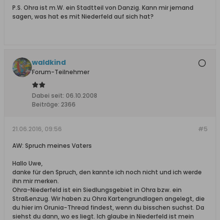
P.S. Ohra ist m.W. ein Stadtteil von Danzig. Kann mir jemand
sagen, was hat es mit Niederfeld auf sich hat?
waldkind
Forum-Teilnehmer
Dabei seit:
06.10.2008
Beiträge:
2366
21.06.2016, 09:56
#5
AW: Spruch meines Vaters
Hallo Uwe,
danke für den Spruch, den kannte ich noch nicht und ich werde
ihn mir merken.
Ohra-Niederfeld ist ein Siedlungsgebiet in Ohra bzw. ein
Straßenzug. Wir haben zu Ohra Kartengrundlagen angelegt, die
du hier im Orunia-Thread findest, wenn du bisschen suchst. Da
siehst du dann, wo es liegt. Ich glaube in Niederfeld ist mein