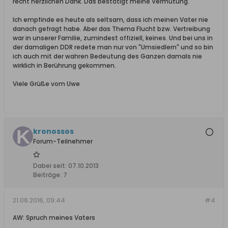
recht herzlichen Dank. Das bestätigt meine Vermutung.
Ich empfinde es heute als seltsam, dass ich meinen Vater nie
danach gefragt habe. Aber das Thema Flucht bzw. Vertreibung
war in unserer Familie, zumindest offiziell, keines. Und bei uns in
der damaligen DDR redete man nur von "Umsiedlern" und so bin
ich auch mit der wahren Bedeutung des Ganzen damals nie
wirklich in Berührung gekommen.
Viele Grüße vom Uwe
kronossos
Forum-Teilnehmer
Dabei seit:
07.10.2013
Beiträge:
7
21.06.2016, 09:44
#4
AW: Spruch meines Vaters