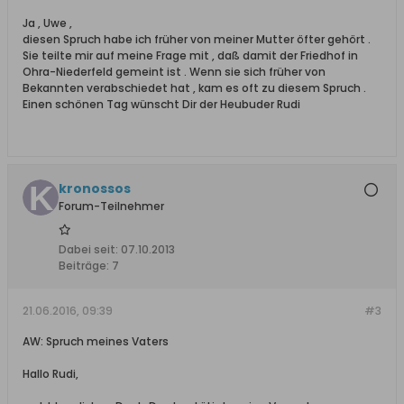
Ja , Uwe ,
diesen Spruch habe ich früher von meiner Mutter öfter gehört .
Sie teilte mir auf meine Frage mit , daß damit der Friedhof in
Ohra-Niederfeld gemeint ist . Wenn sie sich früher von
Bekannten verabschiedet hat , kam es oft zu diesem Spruch .
Einen schönen Tag wünscht Dir der Heubuder Rudi
kronossos
Forum-Teilnehmer
Dabei seit:
07.10.2013
Beiträge:
7
21.06.2016, 09:39
#3
AW: Spruch meines Vaters
Hallo Rudi,