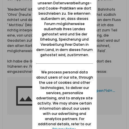
unseren Datenverarbeitungs-
und Cookie-Praktiken wie dort
'Niederfeld' ist dort eine Straße die in der Nähe des Bahnhofs
beschrieben zu. Sie erkennen
'Ohra' (heute 'Gdansk Orunia) beginnt, sich zunächst südlich
außerdem an, dass dieses
richtet und dann nach Osten abbiegt. Sie mündet an dem Fluss
Forum möglicherweise
' Mottlau' (Motlawa). Die Straße heißt heute, soweit ich das
außerhalb Ihres Landes
richtig interpretiere, 'Zulawska'. Die Straße umgrenzt zum Teil
gehostet wird und Sie der
eine, von unzähligen Gräben durchzogene Niederung, die
Erhebung, Speicherung und
Geodaten zufolge bis 3m unter NN liegt. Dieses Gebiet wird auf
Verarbeitung Ihrer Daten in
den alten Kartenausschnitten als 'Niederfeld' bezeichnet,
dem Land, in dem dieses Forum
möglicherweise abgeleitet von 'niedrig liegendem Feld'.
gehostet wird, zustimmen.
Ich habe die Gegend, auch den vermutlichen Standort des
früheren ev. Friedhofes in Ohra, in folgender Karte
eingezeichnet. Vllt. ist das für jemandem von Interesse:
We process personal data
about users of our site, through
the use of cookies and other
Error 404 (Not Found)!!1
technologies, to deliver our
https://drive.google.com/open?id=1W_1b7HR_2Scj2obIFL4rjTsbHrU&usp=sharing
services, personalize
advertising, and to analyze site
activity. We may share certain
information about our users
with our advertising and
analytics partners. For
additional details, refer to our