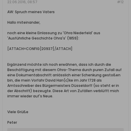
22.06.2016, 08:57
#12
AW: Spruch meines Vaters
Hallo miteinander,
noch eine kleine Einlassung zu 'Ohra Niederfeld' aus
'Ausführliche Geschichte Ohra's' (1859):
[ATTACH=CONFIG]20937[/ATTACH]
Ergänzend möchte ich noch erwähnen, dass ich durch die
Beschäftigung mit diesem Ohra-Thema durch puren Zufall auf
eine Dokumentabschrift anlässlich einer Schenkung gestoßen
bin, die mein Vorfahr David Han(c)ke im Jahr 1728 als
Amtsschreiber des Bürgermeisters Düsseldorff (so steht er in
der Abschrift) bezeugte. Diese Art von Zufällen verblüfft mich
immer wieder auf's Neue.
Viele Grüße
Peter