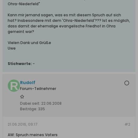
Ohra-Niederfeld"
Kann mir jemand sagen, was es mit diesem Spruch auf sich
hat? Insbesondere mit dem 'Ohra-Niederfeld'??? Ist es möglich,
dass damit der ehemalige evangelische Friedhof in Ohra
gemeint war?
Vielen Dank und Grüße
Uwe
Stichworte:
-
Rudolf
Forum-Teilnehmer
Dabei seit:
22.06.2008
Beiträge:
335
21.06.2016, 09:17
#2
AW: Spruch meines Vaters