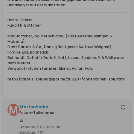
Handwerker auf der Walz trafen ...
Beste Grüsse
Rudolf H. Böttcher
Max Böttcher, Ing. bei Schichau (aus Beesenlaublingen &
Mukrena);
Franz Bartels & Co., Danzig Breitgasse 64 (aus Wolgast);
Familie Zoll, Bohnsack;
Behrendt, Detlaff / Detloff, Katt, Lissau, Schönhoff & Wölke aus
dem Werder.
Verwandt mit den Familien: Elsner, Adrian, Falk.
http://bartels-zoll.blogspot.de/2012/07/ahnentafeln-zoll.html
Martschinke
Forum-Teilnehmer
Dabei seit:
07.03.2008
Beiträge:
404