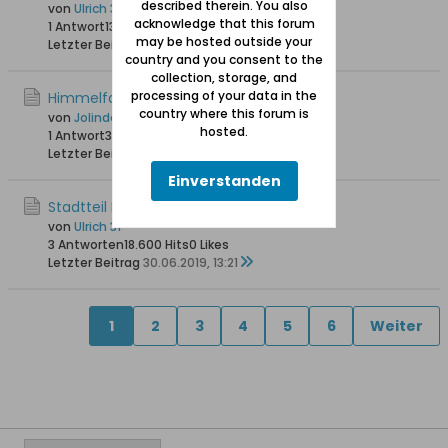
described therein. You also
von
Ulrich 31
acknowledge that this forum
1 Antwort
13.025 Hits
0 Likes
may be hosted outside your
Letzter Beitrag
21.10.2020, 19:57
country and you consent to the
collection, storage, and
processing of your data in the
Himmelfahrtskirche
country where this forum is
von
Jolinde
hosted.
1 Antwort
3.775 Hits
0 Likes
Letzter Beitrag
02.10.2020, 23:20
Einverstanden
Stadtteil Neufahrwasser
von
Ulrich 31
3 Antworten
18.600 Hits
0 Likes
Letzter Beitrag
30.06.2019, 13:21
1
2
3
4
5
6
Weiter