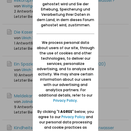
Rekordpreis für Bildpostkarte von Neufahrwasser?
gehostet wird und Sie der
von
Wolfgang
Erhebung, Speicherung und
2 Antworten
3.594 Hits
0 Likes
Verarbeitung Ihrer Daten in
Letzter Beitrag
25.02.2024, 20:57
dem Land, in dem dieses Forum
gehostet wird, zustimmen.
Die Kaserne in Neufahrwasser
von
Ulrich 31
We process personal data
1 Antwort
6.641 Hits
0 Likes
about users of our site, through
Letzter Beitrag
18.07.2022, 14:22
the use of cookies and other
technologies, to deliver our
Ein Spaziergang durch Neufahrwasser (2020)
services, personalize
advertising, and to analyze site
von
Ulrich 31
activity. We may share certain
10 Antworten
10.460 Hits
0 Likes
information about our users
Letzter Beitrag
02.07.2022, 22:07
with our advertising and
analytics partners. For
additional details, refer to our
Meldekarteien
Privacy Policy
.
von
Jolinde
9 Antworten
7.075 Hits
0 Likes
By clicking "
I AGREE
" below, you
Letzter Beitrag
26.10.2020, 14:08
agree to our
Privacy Policy
and
our personal data processing
Kindheitserinnerungen an Danzig-Neufahrwasser
and cookie practices as