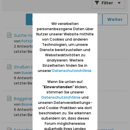
Filter
1
2
3
4
5
6
Weiter
Wir verarbeiten
personenbezogene Daten über
Nutzer unserer Website mithilfe
Suche nach dänischem Urgroßvater
von Cookies und anderen
von
Potto146
Technologien, um unsere
2 Antworten
2.751 Hits
0 Likes
Dienste bereitzustellen und
Letzter Beitrag
24.11.2025, 14:49
Websiteaktivitäten zu
analysieren. Weitere
Einzelheiten finden Sie in
Straßen in Neufahrwasser
unserer
Datenschutzrichtlinie
.
von
Susanna
6 Antworten
3.455 Hits
0 Likes
Wenn Sie unten auf
Letzter Beitrag
12.02.2025, 20:46
"
Einverstanden
" klicken,
stimmen Sie unserer
Datenschutzrichtlinie
und
Baggerarbeiten
unseren Datenverarbeitungs-
von
Bosveld
und Cookie-Praktiken wie dort
5 Antworten
4.229 Hits
0 Likes
beschrieben zu. Sie erkennen
Letzter Beitrag
02.08.2024, 18:57
außerdem an, dass dieses
Forum möglicherweise
außerhalb Ihres Landes