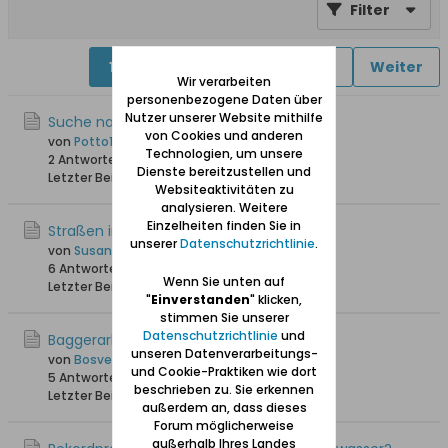
Filter
1
2
3
4
5
6
Weiter
Wir verarbeiten
personenbezogene Daten über
Nutzer unserer Website mithilfe
Suche nach dänischem Urgroßvater
von Cookies und anderen
von
Potto146
Technologien, um unsere
2 Antworten
2.750 Hits
0 Likes
Dienste bereitzustellen und
Letzter Beitrag
24.11.2025, 14:49
Websiteaktivitäten zu
analysieren. Weitere
Einzelheiten finden Sie in
Straßen in Neufahrwasser
unserer
Datenschutzrichtlinie
.
von
Susanna
6 Antworten
3.455 Hits
0 Likes
Wenn Sie unten auf
Letzter Beitrag
12.02.2025, 20:46
"
Einverstanden
" klicken,
stimmen Sie unserer
Datenschutzrichtlinie
und
Baggerarbeiten
unseren Datenverarbeitungs-
von
Bosveld
und Cookie-Praktiken wie dort
5 Antworten
4.229 Hits
0 Likes
beschrieben zu. Sie erkennen
Letzter Beitrag
02.08.2024, 18:57
außerdem an, dass dieses
Forum möglicherweise
außerhalb Ihres Landes