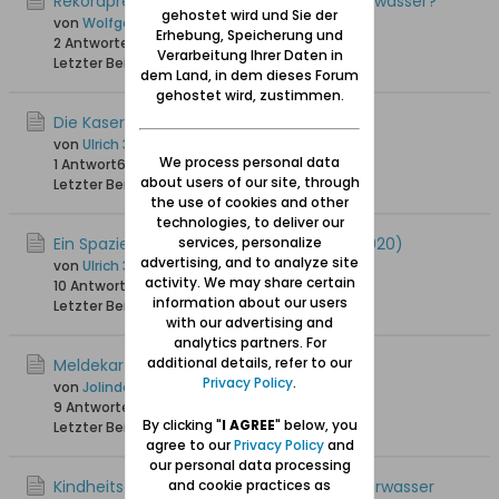
Rekordpreis für Bildpostkarte von Neufahrwasser?
gehostet wird und Sie der
von
Wolfgang
Erhebung, Speicherung und
2 Antworten
3.594 Hits
0 Likes
Verarbeitung Ihrer Daten in
Letzter Beitrag
25.02.2024, 20:57
dem Land, in dem dieses Forum
gehostet wird, zustimmen.
Die Kaserne in Neufahrwasser
von
Ulrich 31
We process personal data
1 Antwort
6.641 Hits
0 Likes
about users of our site, through
Letzter Beitrag
18.07.2022, 14:22
the use of cookies and other
technologies, to deliver our
Ein Spaziergang durch Neufahrwasser (2020)
services, personalize
advertising, and to analyze site
von
Ulrich 31
activity. We may share certain
10 Antworten
10.460 Hits
0 Likes
information about our users
Letzter Beitrag
02.07.2022, 22:07
with our advertising and
analytics partners. For
additional details, refer to our
Meldekarteien
Privacy Policy
.
von
Jolinde
9 Antworten
7.075 Hits
0 Likes
By clicking "
I AGREE
" below, you
Letzter Beitrag
26.10.2020, 14:08
agree to our
Privacy Policy
and
our personal data processing
Kindheitserinnerungen an Danzig-Neufahrwasser
and cookie practices as