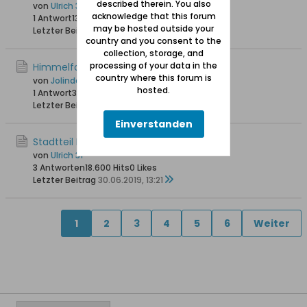
described therein. You also
von
Ulrich 31
acknowledge that this forum
1 Antwort
13.024 Hits
0 Likes
may be hosted outside your
Letzter Beitrag
21.10.2020, 19:57
country and you consent to the
collection, storage, and
processing of your data in the
Himmelfahrtskirche
country where this forum is
von
Jolinde
hosted.
1 Antwort
3.775 Hits
0 Likes
Letzter Beitrag
02.10.2020, 23:20
Einverstanden
Stadtteil Neufahrwasser
von
Ulrich 31
3 Antworten
18.600 Hits
0 Likes
Letzter Beitrag
30.06.2019, 13:21
1
2
3
4
5
6
Weiter