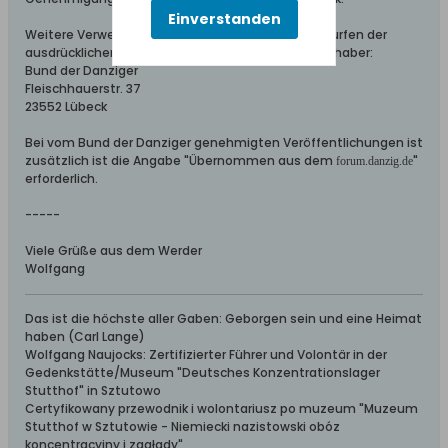
Einverstanden
Weitere Verwendungen / Veröffentlichungen bedürfen der
ausdrücklichen Genehmigung durch den Rechteinhaber:
Bund der Danziger
Fleischhauerstr. 37
23552 Lübeck
Bei vom Bund der Danziger genehmigten Veröffentlichungen ist
zusätzlich ist die Angabe "Übernommen aus dem
"
forum.danzig.de
erforderlich.
-----
Viele Grüße aus dem Werder
Wolfgang
Das ist die höchste aller Gaben: Geborgen sein und eine Heimat
haben (Carl Lange)
Wolfgang Naujocks: Zertifizierter Führer und Volontär in der
Gedenkstätte/Museum "Deutsches Konzentrationslager
Stutthof" in Sztutowo
Certyfikowany przewodnik i wolontariusz po muzeum "Muzeum
Stutthof w Sztutowie - Niemiecki nazistowski obóz
koncentracyjny i zagłady"