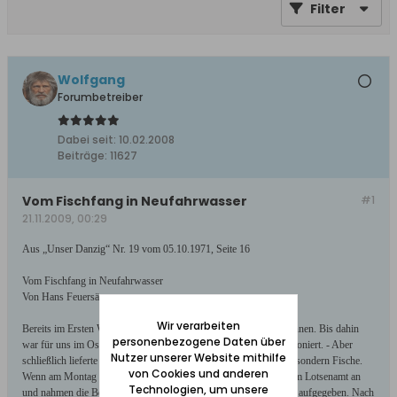
Filter
Wolfgang
Forumbetreiber
Dabei seit:
10.02.2008
Beiträge:
11627
Vom Fischfang in Neufahrwasser
#1
21.11.2009, 00:29
Aus „Unser Danzig“ Nr. 19 vom 05.10.1971, Seite 16
Vom Fischfang in Neufahrwasser
Von Hans Feuersänger
Wir verarbeiten
Bereits im Ersten Weltkrieg lernten wir die Lebensmittelkarten kennen. Bis dahin
personenbezogene Daten über
war für uns im Osten Fleisch das beste Gemüse! Dann wurde rationiert. - Aber
Nutzer unserer Website mithilfe
schließlich lieferte auch die See Fleisch, nein, nicht die Seekuh ... sondern Fische.
von Cookies und anderen
Wenn am Montag die Fischkutter in See gingen, legten sie vor dem Lotsenamt an
Technologien, um unsere
und nahmen die Bestellungen entgegen. 25 Pfd. bis 1 Ztr. wurden aufgegeben. Nach