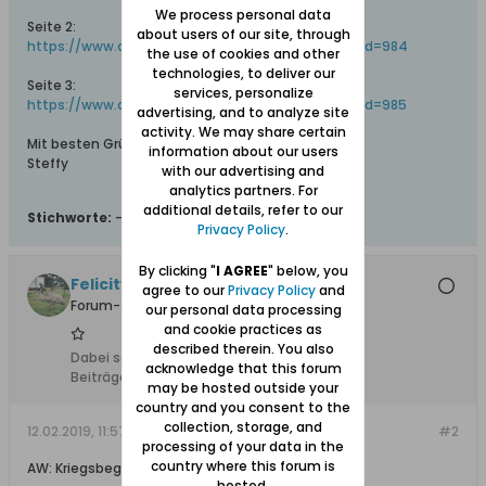
We process personal data
Seite 2:
about users of our site, through
https://www.danzig.org/en/wp-gallery...ery-img-id=984
the use of cookies and other
technologies, to deliver our
Seite 3:
services, personalize
https://www.danzig.org/en/wp-gallery...ery-img-id=985
advertising, and to analyze site
activity. We may share certain
Mit besten Grüßen
information about our users
Steffy
with our advertising and
analytics partners. For
additional details, refer to our
Stichworte:
-
Privacy Policy
.
By clicking "
I AGREE
" below, you
Felicity, Ehrenmitglied +20.5.2024
agree to our
Privacy Policy
and
Forum-Teilnehmer
our personal data processing
and cookie practices as
described therein. You also
Dabei seit:
13.02.2008
acknowledge that this forum
Beiträge:
3493
may be hosted outside your
country and you consent to the
collection, storage, and
12.02.2019, 11:57
#2
processing of your data in the
country where this forum is
AW: Kriegsbeginn in Danzig-Neufahrwasser
hosted.