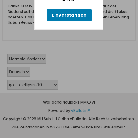
Danke Steffy ! Ich war auch nur 12 Jahre alt, als wir auf der
Niederstadt die Kanonen der Schleswig Holstein und die Stukas
Einverstanden
hoerten. Das ist nun schon beinahe 80 Jahre her, ein Leben lang.
Lieben Gruss von der Feli.
Wolfgang Naujocks MMXXVI
Powered by
vBulletin®
Copyright © 2026 MH Sub I, LLC dba vBulletin. Alle Rechte vorbehalten.
Alle Zeitangaben in WEZ+1. Die Seite wurde um 08:18 erstellt.