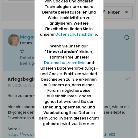
von Cookies und anderen
Technologien, um unsere
Filter
Dienste bereitzustellen und
Websiteaktivitäten zu
analysieren. Weitere
Einzelheiten finden Sie in
unserer
Datenschutzrichtlinie
.
Megande
Forum-Teilnehmer
Wenn Sie unten auf
"
Einverstanden
" klicken,
stimmen Sie unserer
Dabei seit:
24.10.2008
Datenschutzrichtlinie
und
Beiträge:
33
unseren Datenverarbeitungs-
und Cookie-Praktiken wie dort
Kriegsbeginn in Danzig-Neufahrwasser
#1
beschrieben zu. Sie erkennen
außerdem an, dass dieses
10.02.2019, 13:07
Forum möglicherweise
Hallo zusammen,
außerhalb Ihres Landes
gehostet wird und Sie der
hier ein lesenswerter Bericht von Herrn Günter Deinert, wie er als
Erhebung, Speicherung und
13-jähiger den Kriegsbeginn in Danzig-Neufahrwasser erlebte.
Verarbeitung Ihrer Daten in
Er wohnte in der Olivaer Strasse.
dem Land, in dem dieses Forum
gehostet wird, zustimmen.
Seite 1:
https://www.danzig.org/en/wp-gallery...ery-img-id=983