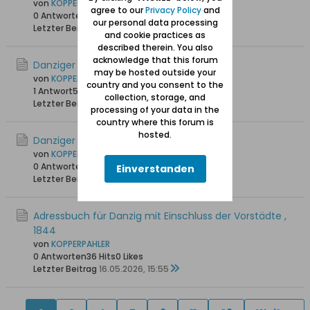
von
KOPPERPAHLER
agree to our
Privacy Policy
and
0 Antworten
33 Hits
0 Likes
our personal data processing
Letzter Beitrag
30.05.2026, 15:45
and cookie practices as
described therein. You also
acknowledge that this forum
Danziger Landes Zeitung 20.Mai 1933
may be hosted outside your
von
KOPPERPAHLER
country and you consent to the
1 Antwort
58 Hits
0 Likes
collection, storage, and
Letzter Beitrag
19.05.2026, 21:01
processing of your data in the
country where this forum is
hosted.
Danziger Neueste Nachrichten 1898
von
KOPPERPAHLER
0 Antworten
26 Hits
0 Likes
Einverstanden
Letzter Beitrag
16.05.2026, 18:39
Adressbuch für Danzig mit Einschluss der Vorstädte ,
1844
von
KOPPERPAHLER
0 Antworten
36 Hits
0 Likes
Letzter Beitrag
16.05.2026, 15:55