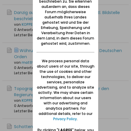
beschrieben zu. Sie erkennen
außerdem an, dass dieses
Forum möglicherweise
Danzig aufgenommen 1934 von der staatl. Bildstelle
außerhalb Ihres Landes
beschrieben von erich keyser
gehostet wird und Sie der
von
KOPPERPAHLER
Erhebung, Speicherung und
0 Antworten
44 Hits
0 Likes
Verarbeitung Ihrer Daten in
Letzter Beitrag
25.06.2026, 21:29
dem Land, in dem dieses Forum
gehostet wird, zustimmen.
Währung in und um Danzig unter dem Deutschen
Orden
We process personal data
von
matthias w
about users of our site, through
0 Antworten
38 Hits
0 Likes
the use of cookies and other
Letzter Beitrag
22.06.2026, 18:59
technologies, to deliver our
services, personalize
advertising, and to analyze site
Topographisch-statistische Handbuch für den
activity. We may share certain
Regierungsbezirk Danzig ,Jahr 1869
information about our users
von
KOPPERPAHLER
with our advertising and
0 Antworten
34 Hits
0 Likes
analytics partners. For
Letzter Beitrag
30.05.2026, 17:51
additional details, refer to our
Privacy Policy
.
Schotten im frühneuzeitlichen Danzig
By clicking "
I AGREE
" below, you