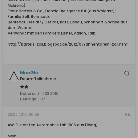
Mukrena);
Franz Bartels & Co., Danzig Breitgasse 64 (aus Wolgast);
Familie Zoll, Bohnsack;
Behrendt, Detlaff / Detloff, Katt, Lissau, Schönhoff & Wölke aus
dem Werder.
Verwandt mit den Familien: Elsner, Adrian, Falk.
http://bartels-zoll.blogspot.de/2012/07/ahnentafeln-zoll.html
MueGlo
Forum-Teilnehmer
Dabei seit:
11.03.2010
Beiträge:
1137
22.02.2016, 00:55
#5
AW: Die ersten Automobile (ab 1906 aus Elbing)
Moin,