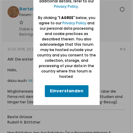
additional details, refer to our
Privacy Policy
.
Bartels
Forum-Teilnehmer
By clicking "
I AGREE
" below, you
agree to our
Privacy Policy
and
our personal data processing
Dabei seit:
25.07.2012
and cookie practices as
Beiträge:
3448
described therein. You also
acknowledge that this forum
21.02.2016, 22:24
#4
may be hosted outside your
country and you consent to the
AW: Die ersten Automobile (ab 1906 aus Elbing)
collection, storage, and
processing of your data in the
Hallo,
country where this forum is
hosted.
dazu auch:
https://de.wikipedia.org/wiki/Komnick
Einverstanden
Möglicherweise findet man im Netz noch viel mehr über die
Firma mit dem Ordenskreuz, aber meine Komnick-Studien sind
länger her (damals nicht gepostet, da ohne Danzig-Bezug).
Beste Grüsse
Rudolf H. Böttcher
Max Böttcher, Ing. bei Schichau (aus Beesenlaublingen &