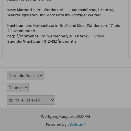
www.Momente-im-Werder.net --- Adressbücher, Literatur,
Werkzeugkasten und Momente im Danziger Werder
Nachbarn und Hofbesitzer in Groß und Klein Zünder vom 17. bis
20. Jahrhundert:
http://momente-im-werder.net/01_Offen/31_Gross-
Zuender/Nachbarn-GrZ-KlZ/index.htm
Wolfgang Naujocks MMXXVI
Powered by
vBulletin®