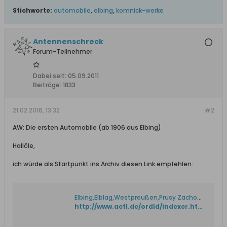
Stichworte:
automobile
,
elbing
,
komnick-werke
Antennenschreck
Forum-Teilnehmer
Dabei seit:
05.09.2011
Beiträge:
1833
21.02.2016, 13:32
#2
AW: Die ersten Automobile (ab 1906 aus Elbing)
Hallöle,
ich würde als Startpunkt ins Archiv diesen Link empfehlen:
Elbing,Elblag,Westpreußen,Prusy Zachodnie,
http://www.aefl.de/ordld/indexer.html