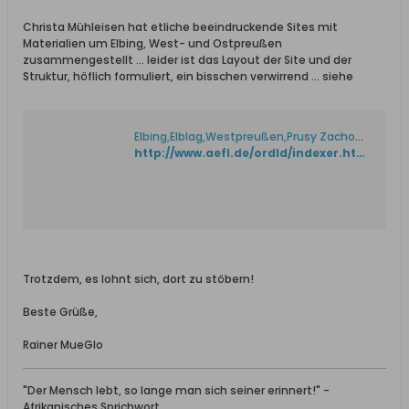
Christa Mühleisen hat etliche beeindruckende Sites mit
Materialien um Elbing, West- und Ostpreußen
zusammengestellt ... leider ist das Layout der Site und der
Struktur, höflich formuliert, ein bisschen verwirrend ... siehe
Elbing,Elblag,Westpreußen,Prusy Zachodnie,
http://www.aefl.de/ordld/indexer.html
Trotzdem, es lohnt sich, dort zu stöbern!
Beste Grüße,
Rainer MueGlo
"Der Mensch lebt, so lange man sich seiner erinnert!" -
Afrikanisches Sprichwort