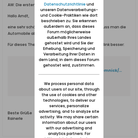
Datenschutzrichtlinie
und
AW: Die ersten Automobile (ab 1906 aus Elbing)
unseren Datenverarbeitungs-
und Cookie-Praktiken wie dort
Hallo Arndt,
beschrieben zu. Sie erkennen
außerdem an, dass dieses
eine sehr schöne u. interessante Seite, aber da muss man die
Forum möglicherweise
Automobile aber erst einmal finden
außerhalb Ihres Landes
gehostet wird und Sie der
Für dieses Thema hier ist dann der folgende Direktlink besser:
Erhebung, Speicherung und
Verarbeitung Ihrer Daten in
dem Land, in dem dieses Forum
2
gehostet wird, zustimmen.
http://www.aefl.de/ordld/Komnick/Neu171204/02/komnick_2.htm
We process personal data
about users of our site, through
the use of cookies and other
technologies, to deliver our
services, personalize
advertising, and to analyze site
Beste Grüße
activity. We may share certain
Rainerle
information about our users
with our advertising and
analytics partners. For