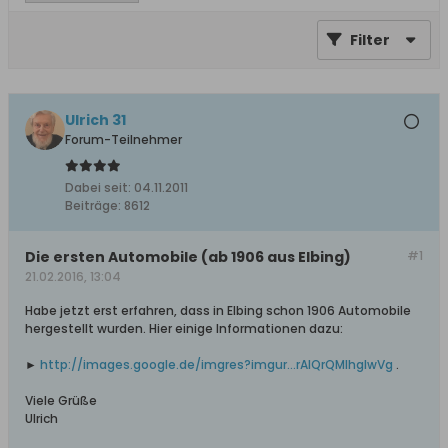
Filter
Ulrich 31
Forum-Teilnehmer
Dabei seit:
04.11.2011
Beiträge:
8612
Die ersten Automobile (ab 1906 aus Elbing)
#1
21.02.2016, 13:04
Habe jetzt erst erfahren, dass in Elbing schon 1906 Automobile
hergestellt wurden. Hier einige Informationen dazu:
►
http://images.google.de/imgres?imgur...rAIQrQMIhgIwVg
.
Viele Grüße
Ulrich