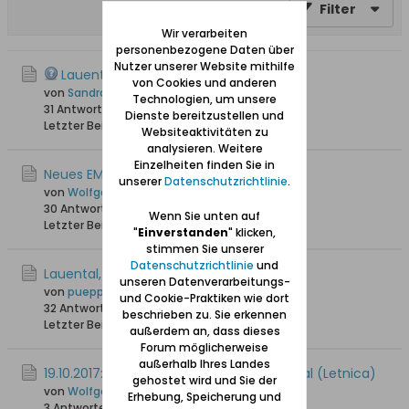
Filter
Wir verarbeiten
personenbezogene Daten über
Nutzer unserer Website mithilfe
Lauental
von Cookies und anderen
von
Sandra
Technologien, um unsere
31 Antworten
55.561 Hits
0 Likes
Dienste bereitzustellen und
Letzter Beitrag
09.05.2023, 11:50
Websiteaktivitäten zu
analysieren. Weitere
Einzelheiten finden Sie in
Neues EM-Fußballstadion in Lauental
unserer
Datenschutzrichtlinie
.
von
Wolfgang
30 Antworten
33.717 Hits
0 Likes
Wenn Sie unten auf
Letzter Beitrag
18.05.2022, 10:04
"
Einverstanden
" klicken,
stimmen Sie unserer
Datenschutzrichtlinie
und
Lauental, Eisenweg 10 (Zelazna)
unseren Datenverarbeitungs-
von
pueppi6
und Cookie-Praktiken wie dort
32 Antworten
41.658 Hits
0 Likes
beschrieben zu. Sie erkennen
Letzter Beitrag
03.04.2018, 21:01
außerdem an, dass dieses
Forum möglicherweise
außerhalb Ihres Landes
19.10.2017: Grass-Veranstaltung in Lauental (Letnica)
gehostet wird und Sie der
von
Wolfgang
Erhebung, Speicherung und
3 Antworten
14.579 Hits
0 Likes