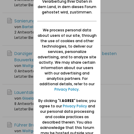
Verarbeitung Ihrer Daten in
Letzter Beitrag
17.10.2017, 14:26
dem Land, in dem dieses Forum
gehostet wird, zustimmen.
Sanierung Lauental im Video
von
Bartels
We process personal data
2 Antworten
19.403 Hits
0 Likes
about users of our site, through
Letzter Beitrag
20.11.2012, 21:43
the use of cookies and other
technologies, to deliver our
services, personalize
Danziger Bernsteinstadion zählt zu Polens besten
advertising, and to analyze site
Bauwerken
activity. We may share certain
von
Wolfgang
information about our users
0 Antworten
3.533 Hits
0 Likes
with our advertising and
Letzter Beitrag
24.02.2012, 10:30
analytics partners. For
additional details, refer to our
Privacy Policy
.
Lauentaler Weg 34 ??
von
GiselaDanzig
By clicking "
I AGREE
" below, you
8 Antworten
18.744 Hits
0 Likes
agree to our
Privacy Policy
and
Letzter Beitrag
31.03.2011, 17:05
our personal data processing
and cookie practices as
described therein. You also
Führer Brösen, Saspe, Lauental
acknowledge that this forum
von
Wolfgang
may be hosted outside your