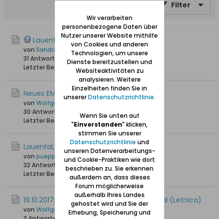
Filter
Wir verarbeiten
personenbezogene Daten über
Nutzer unserer Website mithilfe
Lauental
von Cookies und anderen
von
Sandra
Technologien, um unsere
31 Antworten
55.561 Hits
0 Likes
Dienste bereitzustellen und
Letzter Beitrag
09.05.2023, 11:50
Websiteaktivitäten zu
analysieren. Weitere
Einzelheiten finden Sie in
Neues EM-Fußballstadion in Lauental
unserer
Datenschutzrichtlinie
.
von
Wolfgang
30 Antworten
33.717 Hits
0 Likes
Wenn Sie unten auf
Letzter Beitrag
18.05.2022, 10:04
"
Einverstanden
" klicken,
stimmen Sie unserer
Datenschutzrichtlinie
und
Lauental, Eisenweg 10 (Zelazna)
unseren Datenverarbeitungs-
von
pueppi6
und Cookie-Praktiken wie dort
32 Antworten
41.659 Hits
0 Likes
beschrieben zu. Sie erkennen
Letzter Beitrag
03.04.2018, 21:01
außerdem an, dass dieses
Forum möglicherweise
außerhalb Ihres Landes
19.10.2017: Grass-Veranstaltung in Lauental (Letnica)
gehostet wird und Sie der
von
Wolfgang
Erhebung, Speicherung und
3 Antworten
14.580 Hits
0 Likes