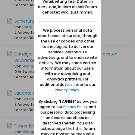
Verarbeitung Ihrer Daten in
Letzter Beitrag
17.10.2017, 14:26
dem Land, in dem dieses Forum
gehostet wird, zustimmen.
Sanierung Lauental im Video
von
Bartels
We process personal data
2 Antworten
19.403 Hits
0 Likes
about users of our site, through
Letzter Beitrag
20.11.2012, 21:43
the use of cookies and other
technologies, to deliver our
services, personalize
Danziger Bernsteinstadion zählt zu Polens besten
advertising, and to analyze site
Bauwerken
activity. We may share certain
von
Wolfgang
information about our users
0 Antworten
3.534 Hits
0 Likes
with our advertising and
Letzter Beitrag
24.02.2012, 10:30
analytics partners. For
additional details, refer to our
Privacy Policy
.
Lauentaler Weg 34 ??
von
GiselaDanzig
By clicking "
I AGREE
" below, you
8 Antworten
18.745 Hits
0 Likes
agree to our
Privacy Policy
and
Letzter Beitrag
31.03.2011, 17:05
our personal data processing
and cookie practices as
described therein. You also
Führer Brösen, Saspe, Lauental
acknowledge that this forum
von
Wolfgang
may be hosted outside your