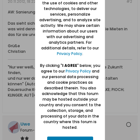
20.11.2012, 18:22
#2
the use of cookies and other
technologies, to deliver our
AW: Sanierung Lauental im Video
services, personalize
advertising, and to analyze site
Das sieht sich alles gut an,
activity. We may share certain
was wird denn aus den Bewohnern, steigen jetzt die Mieten in
information about our users
das für sie unerreichbare?
with our advertising and
analytics partners. For
Grüße
additional details, refer to our
Christian
Privacy Policy
.
By clicking "
I AGREE
" below, you
"Nur wer weiß, woher er kommt, wird den Weg in die Zukunft
agree to our
Privacy Policy
and
finden,
our personal data processing
und nur wer das Alte achtet, wird sinvoll Neues gestalten
and cookie practices as
können" (Autor unbekannt)
described therein. You also
Dauersuche:KOHNKE; BEHRENDT; LENSER; LIEDTKE; ZIELKE; PIOCH;
acknowledge that this forum
KLINGER; AUT(H)ENRIEB; ROSENTHAL
may be hosted outside your
country and you consent to the
collection, storage, and
processing of your data in the
country where this forum is
Uwe
hosted.
Forum-Teilnehmer