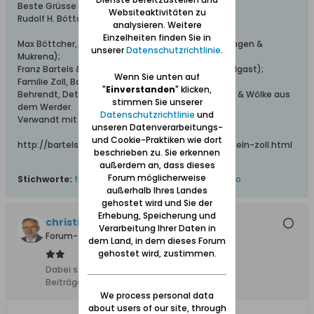
Beste Grüsse
Websiteaktivitäten zu
Rudolf H. Böttcher
analysieren. Weitere
Einzelheiten finden Sie in
Max Böttcher, Ing. bei Schichau (aus Beesenlaublingen &
unserer
Datenschutzrichtlinie
.
Mukrena);
Franz Bartels & Co., Danzig Breitgasse 64 (aus Wolgast);
Wenn Sie unten auf
Familie Zoll, Bohnsack;
"
Einverstanden
" klicken,
Behrendt, Detlaff / Detloff, Katt, Lissau, Schönhoff & Wölke aus
stimmen Sie unserer
dem Werder.
Datenschutzrichtlinie
und
Verwandt mit den Familien: Elsner, Adrian, Falk.
unseren Datenverarbeitungs-
und Cookie-Praktiken wie dort
http://bartels-zoll.blogspot.de/2012/07/ahnentafeln-zoll.html
beschrieben zu. Sie erkennen
außerdem an, dass dieses
Forum möglicherweise
Stichworte:
film
,
lauental
,
sanierung
,
straße
,
video
außerhalb Ihres Landes
gehostet wird und Sie der
Erhebung, Speicherung und
christian65201
Verarbeitung Ihrer Daten in
Forum-Teilnehmer
dem Land, in dem dieses Forum
gehostet wird, zustimmen.
Dabei seit:
15.02.2008
Beiträge:
1264
We process personal data
about users of our site, through