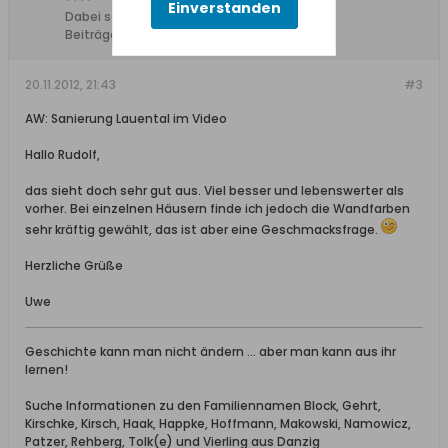
Einverstanden
Dabei seit:
10.08.2008
Beiträge:
1962
20.11.2012, 21:43
#3
AW: Sanierung Lauental im Video
Hallo Rudolf,
das sieht doch sehr gut aus. Viel besser und lebenswerter als
vorher. Bei einzelnen Häusern finde ich jedoch die Wandfarben
sehr kräftig gewählt, das ist aber eine Geschmacksfrage.
Herzliche Grüße
Uwe
Geschichte kann man nicht ändern ... aber man kann aus ihr
lernen!
Suche Informationen zu den Familiennamen Block, Gehrt,
Kirschke, Kirsch, Haak, Happke, Hoffmann, Makowski, Namowicz,
Patzer, Rehberg, Tolk(e) und Vierling aus Danzig