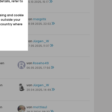
etails, refer to
s
25.10.2025, 15:17
sing and cookie
en
von
margritk
 outside your
28.08.2025, 22:02
e country where
en
von
Jürgen_W
07.05.2025, 11:37
ten
von
Roseho49
06.05.2025, 17:50
en
von
Jürgen_W
20.04.2025, 14:49
en
von
mottlau1
29.11.2024, 09:33