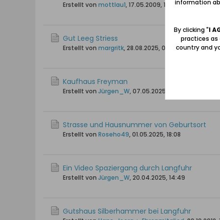
information abo
Erstellt von
mottlau1
,
17.05.2009, 16:21
By clicking "
I A
Gut Leeg Striess
practices as
country and yo
Erstellt von
margritk
,
28.08.2025, 04:54
Kaufhaus Freyman
Erstellt von
Jürgen_W
,
07.05.2025, 11:37
Strasse und Hausnummer von Geburtsort
Erstellt von
Roseho49
,
01.05.2025, 18:08
Ein Video Spaziergang durch Langfuhr
Erstellt von
Jürgen_W
,
20.04.2025, 14:49
Gutshaus Silberhammer bei Langfuhr