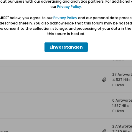
ut our users with our advertising and analytics partners. For additional d
20.536 Hit
our
Privacy Policy
.
0 Likes
GREE
" below, you agree to our
Privacy Policy
and our personal data proces
3 Antwort
 described therein. You also acknowledge that this forum may be hosted
2.272 Hits
u consent to the collection, storage, and processing of your data in th
0 Likes
this forum is hosted.
Einverstanden
0 Antwort
2.467 Hits
0 Likes
27 Antwor
4.537 Hits
0 Likes
0 Antwort
1.887 Hits
0 Likes
2 Antwort
7.280 Hits