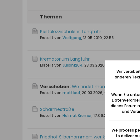
Themen
Pestalozzischule in Langfuhr
Erstellt von
Wolfgang
,
13.05.2010, 22:58
Krematorium Langfuhr
Erstellt von
Julian1204
,
23.03.2026, 16:13
Wir verarbe
anderen Tech
Verschoben:
Wo findet man die eingestellte
Erstellt von
mottlau1
,
20.03.2026, 09:30
Wenn Sie unten
Datenverarbei
dieses Forum m
Scharmestraße
und Verar
Erstellt von
Helmut Kremer
,
17.06.2009, 21:55
We process per
to deliver o
Friedhof Silberhammer- wer kann helfen?