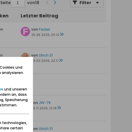
Seite
von
18
Filter
iken
Letzter Beitrag
en
von
Fackel
25.06.2026, 20:13
en
von
Ulrich 31
29.03.2026, 22:11
 Cookies und
 analysieren.
—
ie
und unseren
erdem an, dass
ng, Speicherung
en
von
JW-78
zustimmen.
05.11.2025, 12:18
r technologies,
share certain
en
von
Ulrich 31