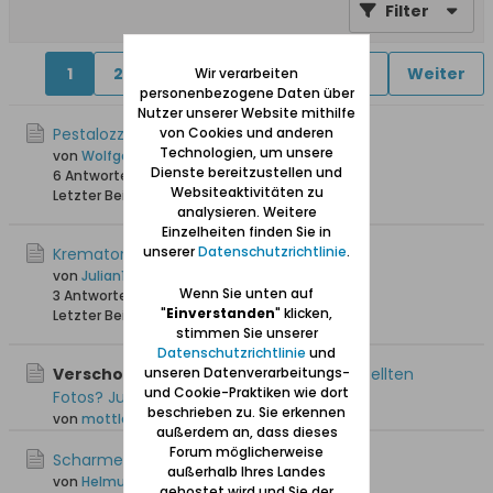
Filter
1
2
4
5
6
11
18
Weiter
Wir verarbeiten
personenbezogene Daten über
Nutzer unserer Website mithilfe
von Cookies und anderen
Pestalozzischule in Langfuhr
Technologien, um unsere
von
Wolfgang
Dienste bereitzustellen und
6 Antworten
19.372 Hits
0 Likes
Websiteaktivitäten zu
Letzter Beitrag
25.06.2026, 20:13
analysieren. Weitere
Einzelheiten finden Sie in
unserer
Datenschutzrichtlinie
.
Krematorium Langfuhr
von
Julian1204
Wenn Sie unten auf
3 Antworten
154 Hits
0 Likes
"
Einverstanden
" klicken,
Letzter Beitrag
29.03.2026, 22:11
stimmen Sie unserer
Datenschutzrichtlinie
und
unseren Datenverarbeitungs-
Verschoben:
Wo findet man die eingestellten
und Cookie-Praktiken wie dort
Fotos? Jutta
beschrieben zu. Sie erkennen
von
mottlau1
außerdem an, dass dieses
Forum möglicherweise
Scharmestraße
außerhalb Ihres Landes
von
Helmut Kremer
gehostet wird und Sie der