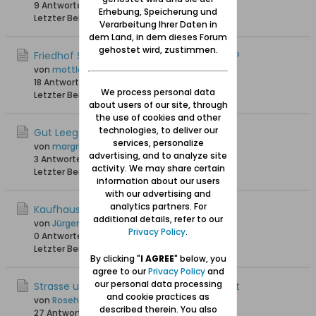
9 Antworten
9.456 Hits
0 Likes
Erhebung, Speicherung und
Letzter Beitrag
05.11.2025, 12:18
Verarbeitung Ihrer Daten in
dem Land, in dem dieses Forum
gehostet wird, zustimmen.
Friedhof Silberhammer- wer kann helfen?
von
mottlau1
18 Antworten
20.536 Hits
0 Likes
We process personal data
Letzter Beitrag
25.10.2025, 15:17
about users of our site, through
the use of cookies and other
technologies, to deliver our
Gut Leeg Striess
services, personalize
von
margritk
advertising, and to analyze site
3 Antworten
2.272 Hits
0 Likes
activity. We may share certain
Letzter Beitrag
28.08.2025, 22:02
information about our users
with our advertising and
analytics partners. For
Kaufhaus Freyman
additional details, refer to our
von
Jürgen_W
Privacy Policy
.
0 Antworten
2.467 Hits
0 Likes
Letzter Beitrag
07.05.2025, 11:37
By clicking "
I AGREE
" below, you
agree to our
Privacy Policy
and
our personal data processing
Strasse und Hausnummer von Geburtsort
and cookie practices as
von
Roseho49
described therein. You also
27 Antworten
4.537 Hits
0 Likes