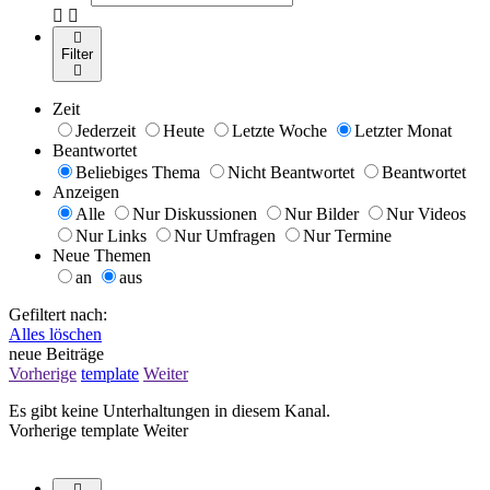
Filter
Zeit
Jederzeit
Heute
Letzte Woche
Letzter Monat
Beantwortet
Beliebiges Thema
Nicht Beantwortet
Beantwortet
Anzeigen
Alle
Nur Diskussionen
Nur Bilder
Nur Videos
Nur Links
Nur Umfragen
Nur Termine
Neue Themen
an
aus
Gefiltert nach:
Alles löschen
neue Beiträge
Vorherige
template
Weiter
Es gibt keine Unterhaltungen in diesem Kanal.
Vorherige
template
Weiter