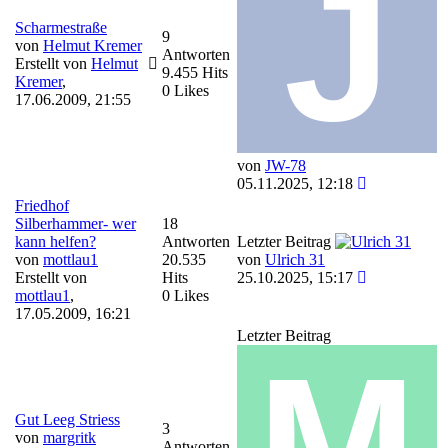
Scharmestraße
9
von
Helmut Kremer
Antworten
Erstellt von
Helmut
9.455 Hits
Kremer
,
0 Likes
17.06.2009, 21:55
von
JW-78
05.11.2025, 12:18
Friedhof
Silberhammer- wer
18
kann helfen?
Antworten
Letzter Beitrag
von
mottlau1
20.535
von
Ulrich 31
Erstellt von
Hits
25.10.2025, 15:17
mottlau1
,
0 Likes
17.05.2009, 16:21
Letzter Beitrag
Gut Leeg Striess
3
von
margritk
Antworten