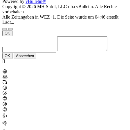
Powered by
vBulletin®
Copyright © 2026 MH Sub I, LLC dba vBulletin. Alle Rechte
vorbehalten.
Alle Zeitangaben in WEZ+1. Die Seite wurde um 04:46 erstellt.
Lädt...
OK
OK
Abbrechen
😀
😂
🥰
😘
🤢
😎
😞
😡
👍
👎