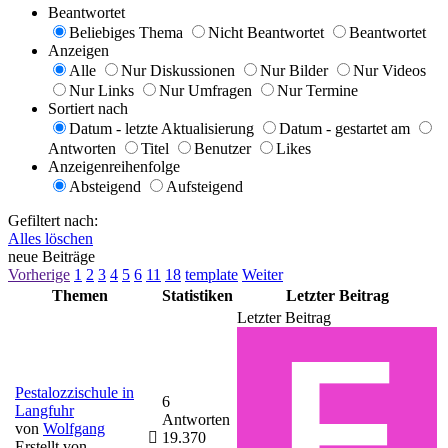
Beantwortet
Beliebiges Thema
Nicht Beantwortet
Beantwortet
Anzeigen
Alle
Nur Diskussionen
Nur Bilder
Nur Videos
Nur Links
Nur Umfragen
Nur Termine
Sortiert nach
Datum - letzte Aktualisierung
Datum - gestartet am
Antworten
Titel
Benutzer
Likes
Anzeigenreihenfolge
Absteigend
Aufsteigend
Gefiltert nach:
Alles löschen
neue Beiträge
Vorherige
1
2
3
4
5
6
11
18
template
Weiter
Themen
Statistiken
Letzter Beitrag
Letzter Beitrag
Pestalozzischule in
6
Langfuhr
Antworten
von
Wolfgang
19.370
Erstellt von