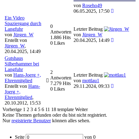
von
Roseho49
06.05.2025, 17:50
Ein Video
Spaziergang durch
0
Langfuhr
Letzter Beitrag
Antworten
von
Jürgen_W
von
Jürgen_W
1.886 Hits
Erstellt von
20.04.2025, 14:49
0 Likes
Jürgen_W
,
20.04.2025, 14:49
Gutshaus
Silberhammer bei
Langfuhr
2
von
Hans-Joerg +,
Letzter Beitrag
Antworten
Ehrenmitglied
von
mottlau1
7.279 Hits
Erstellt von
Hans-
29.11.2024, 09:33
0 Likes
Joerg +,
Ehrenmitglied
,
20.10.2012, 15:53
Vorherige
1
2
3
4
5
6
11
18
template
Weiter
Keine Themen gefunden oder du bist nicht registriert.
Nur
registrierte Benutzer
können alles sehen.
Seite
von
0