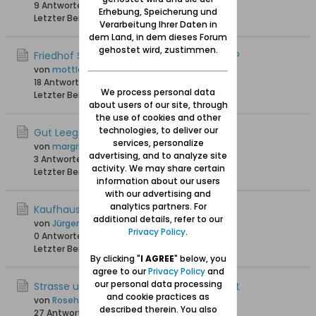
9 Antworten
9.456 Hits
0 Likes
Erhebung, Speicherung und
Letzter Beitrag
05.11.2025, 12:18
Verarbeitung Ihrer Daten in
dem Land, in dem dieses Forum
gehostet wird, zustimmen.
Friedhof Silberhammer- wer kann helfen?
von
mottlau1
18 Antworten
20.536 Hits
0 Likes
We process personal data
Letzter Beitrag
25.10.2025, 15:17
about users of our site, through
the use of cookies and other
technologies, to deliver our
Gut Leeg Striess
services, personalize
von
margritk
advertising, and to analyze site
3 Antworten
2.272 Hits
0 Likes
activity. We may share certain
Letzter Beitrag
28.08.2025, 22:02
information about our users
with our advertising and
analytics partners. For
Kaufhaus Freyman
additional details, refer to our
von
Jürgen_W
Privacy Policy
.
0 Antworten
2.467 Hits
0 Likes
Letzter Beitrag
07.05.2025, 11:37
By clicking "
I AGREE
" below, you
agree to our
Privacy Policy
and
our personal data processing
Strasse und Hausnummer von Geburtsort
and cookie practices as
von
Roseho49
described therein. You also
27 Antworten
4.537 Hits
0 Likes