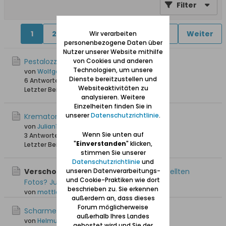
Filter
1
2
4
5
6
11
18
Weiter
Wir verarbeiten
personenbezogene Daten über
Nutzer unserer Website mithilfe
von Cookies und anderen
Pestalozzischule in Langfuhr
Technologien, um unsere
von
Wolfgang
Dienste bereitzustellen und
6 Antworten
19.372 Hits
0 Likes
Websiteaktivitäten zu
Letzter Beitrag
25.06.2026, 20:13
analysieren. Weitere
Einzelheiten finden Sie in
unserer
Datenschutzrichtlinie
.
Krematorium Langfuhr
von
Julian1204
Wenn Sie unten auf
3 Antworten
154 Hits
0 Likes
"
Einverstanden
" klicken,
Letzter Beitrag
29.03.2026, 22:11
stimmen Sie unserer
Datenschutzrichtlinie
und
unseren Datenverarbeitungs-
Verschoben:
Wo findet man die eingestellten
und Cookie-Praktiken wie dort
Fotos? Jutta
beschrieben zu. Sie erkennen
von
mottlau1
außerdem an, dass dieses
Forum möglicherweise
Scharmestraße
außerhalb Ihres Landes
von
Helmut Kremer
gehostet wird und Sie der