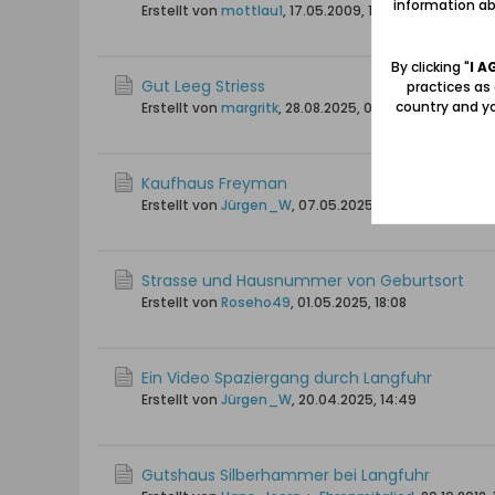
information abo
Erstellt von
mottlau1
,
17.05.2009, 16:21
By clicking "
I A
Gut Leeg Striess
practices as
country and yo
Erstellt von
margritk
,
28.08.2025, 04:54
Kaufhaus Freyman
Erstellt von
Jürgen_W
,
07.05.2025, 11:37
Strasse und Hausnummer von Geburtsort
Erstellt von
Roseho49
,
01.05.2025, 18:08
Ein Video Spaziergang durch Langfuhr
Erstellt von
Jürgen_W
,
20.04.2025, 14:49
Gutshaus Silberhammer bei Langfuhr