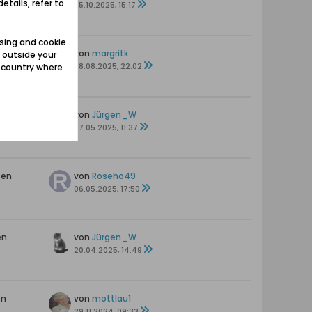
etails, refer to
s
25.10.2025, 15:17
sing and cookie
en
von
margritk
 outside your
28.08.2025, 22:02
e country where
en
von
Jürgen_W
07.05.2025, 11:37
ten
von
Roseho49
06.05.2025, 17:50
en
von
Jürgen_W
20.04.2025, 14:49
en
von
mottlau1
29.11.2024, 09:33