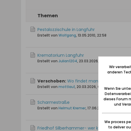
Themen
Pestalozzischule in Langfuhr
Erstellt von
Wolfgang
,
13.05.2010, 22:58
Krematorium Langfuhr
Erstellt von
Julian1204
,
23.03.2026, 16:13
Wir verarbe
anderen Tech
Verschoben:
Wo findet man die eingestellte
Erstellt von
mottlau1
,
20.03.2026, 09:30
Wenn Sie unten
Datenverarbei
dieses Forum m
Scharmestraße
und Verar
Erstellt von
Helmut Kremer
,
17.06.2009, 21:55
We process per
to deliver o
Friedhof Silberhammer- wer kann helfen?