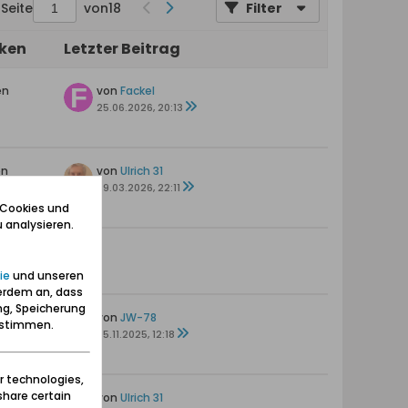
Seite
von
18
Filter
iken
Letzter Beitrag
en
von
Fackel
25.06.2026, 20:13
en
von
Ulrich 31
29.03.2026, 22:11
 Cookies und
 analysieren.
—
ie
und unseren
erdem an, dass
ng, Speicherung
en
von
JW-78
zustimmen.
05.11.2025, 12:18
r technologies,
share certain
en
von
Ulrich 31