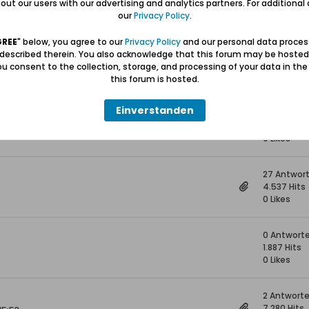
ut our users with our advertising and analytics partners. For additional d
20.536 Hit
our
Privacy Policy
.
0 Likes
GREE
" below, you agree to our
Privacy Policy
and our personal data proces
3 Antwort
 described therein. You also acknowledge that this forum may be hosted
2.272 Hits
u consent to the collection, storage, and processing of your data in th
0 Likes
this forum is hosted.
Einverstanden
0 Antwort
2.467 Hits
0 Likes
27 Antwor
4.537 Hits
0 Likes
0 Antwort
1.887 Hits
0 Likes
2 Antwort
7.280 Hits