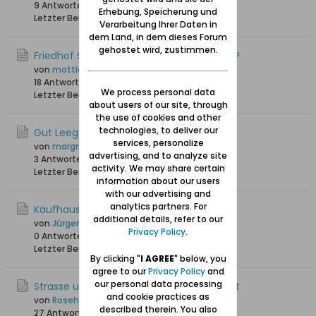
9 Antworten
9.456 Hits
0 Likes
Erhebung, Speicherung und
Letzter Beitrag
05.11.2025, 12:18
Verarbeitung Ihrer Daten in
dem Land, in dem dieses Forum
gehostet wird, zustimmen.
Friedhof Silberhammer- wer kann helfen?
von
mottlau1
18 Antworten
20.536 Hits
0 Likes
We process personal data
Letzter Beitrag
25.10.2025, 15:17
about users of our site, through
the use of cookies and other
technologies, to deliver our
Gut Leeg Striess
services, personalize
von
margritk
advertising, and to analyze site
3 Antworten
2.272 Hits
0 Likes
activity. We may share certain
Letzter Beitrag
28.08.2025, 22:02
information about our users
with our advertising and
analytics partners. For
Kaufhaus Freyman
additional details, refer to our
von
Jürgen_W
Privacy Policy
.
0 Antworten
2.467 Hits
0 Likes
Letzter Beitrag
07.05.2025, 11:37
By clicking "
I AGREE
" below, you
agree to our
Privacy Policy
and
our personal data processing
Strasse und Hausnummer von Geburtsort
and cookie practices as
von
Roseho49
described therein. You also
27 Antworten
4.537 Hits
0 Likes