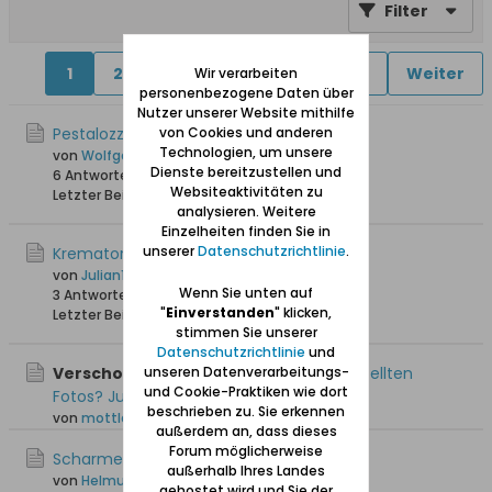
Filter
1
2
4
5
6
11
18
Weiter
Wir verarbeiten
personenbezogene Daten über
Nutzer unserer Website mithilfe
von Cookies und anderen
Pestalozzischule in Langfuhr
Technologien, um unsere
von
Wolfgang
Dienste bereitzustellen und
6 Antworten
19.371 Hits
0 Likes
Websiteaktivitäten zu
Letzter Beitrag
25.06.2026, 20:13
analysieren. Weitere
Einzelheiten finden Sie in
unserer
Datenschutzrichtlinie
.
Krematorium Langfuhr
von
Julian1204
Wenn Sie unten auf
3 Antworten
154 Hits
0 Likes
"
Einverstanden
" klicken,
Letzter Beitrag
29.03.2026, 22:11
stimmen Sie unserer
Datenschutzrichtlinie
und
unseren Datenverarbeitungs-
Verschoben:
Wo findet man die eingestellten
und Cookie-Praktiken wie dort
Fotos? Jutta
beschrieben zu. Sie erkennen
von
mottlau1
außerdem an, dass dieses
Forum möglicherweise
Scharmestraße
außerhalb Ihres Landes
von
Helmut Kremer
gehostet wird und Sie der