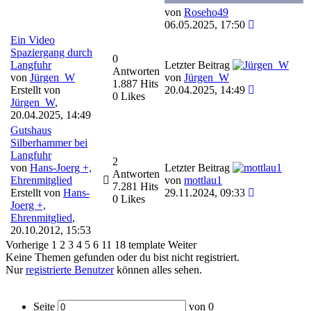
von
Roseho49
06.05.2025, 17:50
Ein Video
Spaziergang durch
0
Langfuhr
Letzter Beitrag
Antworten
von
Jürgen_W
von
Jürgen_W
1.887 Hits
Erstellt von
20.04.2025, 14:49
0 Likes
Jürgen_W
,
20.04.2025, 14:49
Gutshaus
Silberhammer bei
Langfuhr
2
von
Hans-Joerg +,
Letzter Beitrag
Antworten
Ehrenmitglied
von
mottlau1
7.281 Hits
Erstellt von
Hans-
29.11.2024, 09:33
0 Likes
Joerg +,
Ehrenmitglied
,
20.10.2012, 15:53
Vorherige
1
2
3
4
5
6
11
18
template
Weiter
Keine Themen gefunden oder du bist nicht registriert.
Nur
registrierte Benutzer
können alles sehen.
Seite
von
0