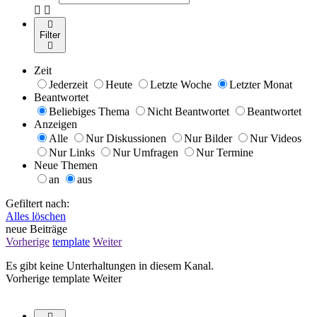
Filter
Zeit
Jederzeit
Heute
Letzte Woche
Letzter Monat
Beantwortet
Beliebiges Thema
Nicht Beantwortet
Beantwortet
Anzeigen
Alle
Nur Diskussionen
Nur Bilder
Nur Videos
Nur Links
Nur Umfragen
Nur Termine
Neue Themen
an
aus
Gefiltert nach:
Alles löschen
neue Beiträge
Vorherige
template
Weiter
Es gibt keine Unterhaltungen in diesem Kanal.
Vorherige
template
Weiter