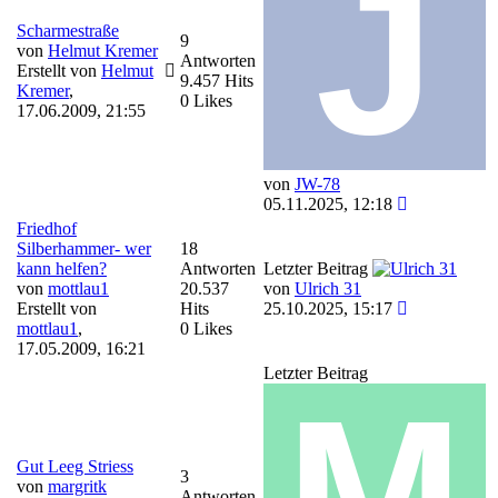
Scharmestraße
9
von
Helmut Kremer
Antworten
Erstellt von
Helmut
9.457 Hits
Kremer
,
0 Likes
17.06.2009, 21:55
von
JW-78
05.11.2025, 12:18
Friedhof
Silberhammer- wer
18
kann helfen?
Antworten
Letzter Beitrag
von
mottlau1
20.537
von
Ulrich 31
Erstellt von
Hits
25.10.2025, 15:17
mottlau1
,
0 Likes
17.05.2009, 16:21
Letzter Beitrag
Gut Leeg Striess
3
von
margritk
Antworten