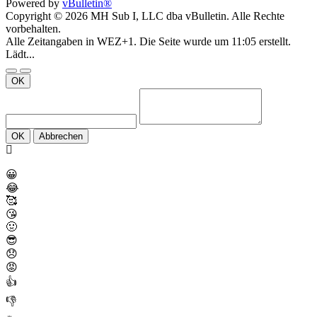
Powered by
vBulletin®
Copyright © 2026 MH Sub I, LLC dba vBulletin. Alle Rechte
vorbehalten.
Alle Zeitangaben in WEZ+1. Die Seite wurde um 11:05 erstellt.
Lädt...
OK
OK
Abbrechen
😀
😂
🥰
😘
🤢
😎
😞
😡
👍
👎