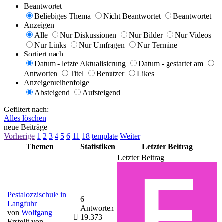
Beantwortet
Beliebiges Thema
Nicht Beantwortet
Beantwortet
Anzeigen
Alle
Nur Diskussionen
Nur Bilder
Nur Videos
Nur Links
Nur Umfragen
Nur Termine
Sortiert nach
Datum - letzte Aktualisierung
Datum - gestartet am
Antworten
Titel
Benutzer
Likes
Anzeigenreihenfolge
Absteigend
Aufsteigend
Gefiltert nach:
Alles löschen
neue Beiträge
Vorherige
1
2
3
4
5
6
11
18
template
Weiter
Themen
Statistiken
Letzter Beitrag
Letzter Beitrag
Pestalozzischule in
6
Langfuhr
Antworten
von
Wolfgang
19.373
Erstellt von