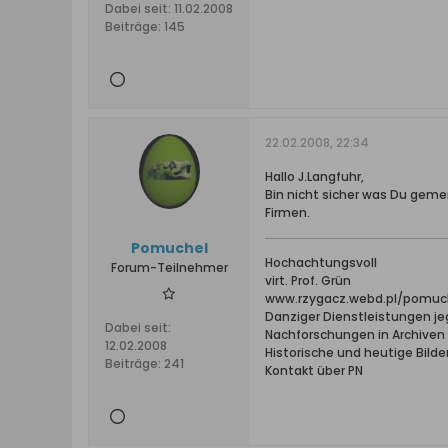
Dabei seit:
11.02.2008
Beiträge:
145
22.02.2008, 22:34
Hallo J.Langfuhr,
Bin nicht sicher was Du geme
Firmen.
Pomuchel
Hochachtungsvoll
Forum-Teilnehmer
virt. Prof. Grün
www.rzygacz.webd.pl/pomuch
Danziger Dienstleistungen jeg
Dabei seit:
Nachforschungen in Archive
12.02.2008
Historische und heutige Bilde
Beiträge:
241
Kontakt über PN