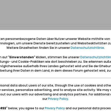
iten personenbezogene Daten über Nutzer unserer Website mithilfe von
nologien, um unsere Dienste bereitzustellen und Websiteaktivitäten zu
gt die Weißerweg im 1940, an.
Weitere Einzelheiten finden Sie in unserer
Datenschutzrichtlinie
.
cheinen kleine Häuser zu sein.
er mehr. Jetzt findet man dort nur Garagen, Bürogebäude und eine Polize
 auf "
Einverstanden
" klicken, stimmen Sie unserer
Datenschutzrichtlin
pl/assets/images/biala.jpg
tungs- und Cookie-Praktiken wie dort beschrieben zu. Sie erkennen auß
öglicherweise außerhalb Ihres Landes gehostet wird und Sie der Erhebu
beitung Ihrer Daten in dem Land, in dem dieses Forum gehostet wird, 
sonal data about users of our site, through the use of cookies and othe
ur services, personalize advertising, and to analyze site activity. We may 
ut our users with our advertising and analytics partners. For additional d
our
Privacy Policy
.
GREE
" below, you agree to our
Privacy Policy
and our personal data proces