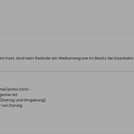
int hast, doch kein Gelände am Weißenweg war im Besitz der Eisenbahn (
el/archiv.html -
licher Art
n (Danzig und Umgebung)
r von Danzig