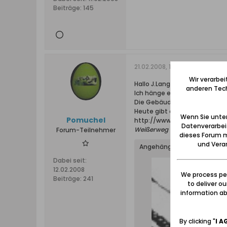
Beiträge:
145
21.02.2008, 15:25
Wir verarbe
Hallo J.Langfuhr,
anderen Tech
Ich hänge eine Karte, die zei
Die Gebäude an der Strasse s
Heute gibt es dort keine Häus
Wenn Sie unten
Pomuchel
http://www.smartmedia.com.
Datenverarbei
Weißerweg 1 heute
Forum-Teilnehmer
dieses Forum m
und Verar
Angehängte Dateien
Dabei seit:
12.02.2008
We process per
Beiträge:
241
to deliver o
information abo
By clicking "
I A