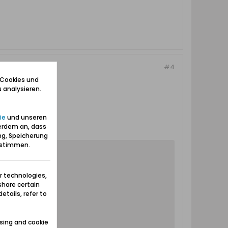
#4
 Cookies und
 analysieren.
idienststelle.
ie
und unseren
erdem an, dass
ng, Speicherung
zustimmen.
r technologies,
share certain
etails, refer to
sing and cookie