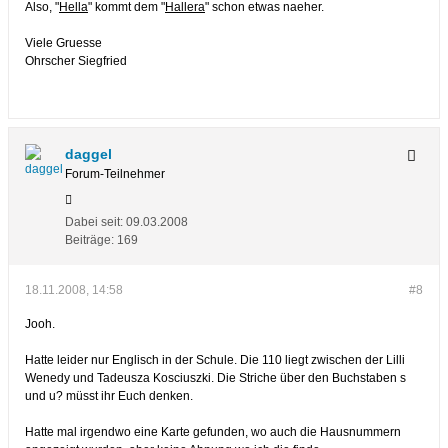
Also, "
Hella
" kommt dem "
Hallera
" schon etwas naeher.
Viele Gruesse
Ohrscher Siegfried
daggel
Forum-Teilnehmer
Dabei seit:
09.03.2008
Beiträge:
169
18.11.2008, 14:58
#8
Jooh.
Hatte leider nur Englisch in der Schule. Die 110 liegt zwischen der Lilli
Wenedy und Tadeusza Kosciuszki. Die Striche über den Buchstaben s
und u? müsst ihr Euch denken.
Hatte mal irgendwo eine Karte gefunden, wo auch die Hausnummern