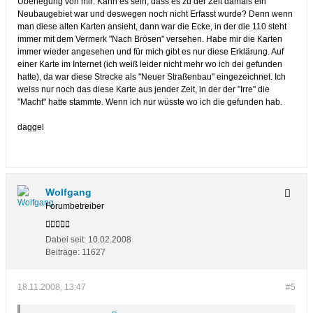
Überlegung von mir: Kann es sein, dass es zu der Zeit damals ein
Neubaugebiet war und deswegen noch nicht Erfasst wurde? Denn wenn
man diese alten Karten ansieht, dann war die Ecke, in der die 110 steht
immer mit dem Vermerk "Nach Brösen" versehen. Habe mir die Karten
immer wieder angesehen und für mich gibt es nur diese Erklärung. Auf
einer Karte im Internet (ich weiß leider nicht mehr wo ich dei gefunden
hatte), da war diese Strecke als "Neuer Straßenbau" eingezeichnet. Ich
weiss nur noch das diese Karte aus jender Zeit, in der der "Irre" die
"Macht" hatte stammte. Wenn ich nur wüsste wo ich die gefunden hab.
daggel
Wolfgang
Forumbetreiber
Dabei seit:
10.02.2008
Beiträge:
11627
18.11.2008, 13:47
#5