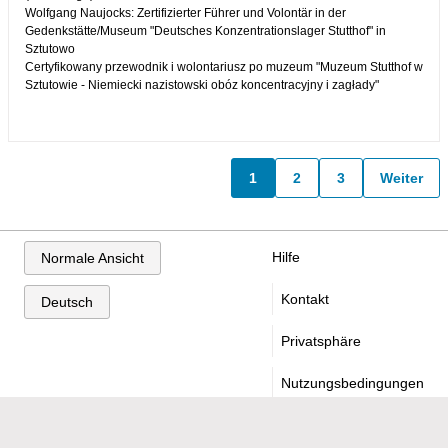
Wolfgang Naujocks: Zertifizierter Führer und Volontär in der
Gedenkstätte/Museum "Deutsches Konzentrationslager Stutthof" in
Sztutowo
Certyfikowany przewodnik i wolontariusz po muzeum "Muzeum Stutthof w
Sztutowie - Niemiecki nazistowski obóz koncentracyjny i zagłady"
1
2
3
Weiter
Hilfe
Normale Ansicht
Kontakt
Deutsch
Privatsphäre
Nutzungsbedingungen
Nach Oben