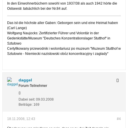
In den Einwohnerbüchern sowohl von 1937/38 als auch 1942 hörte die
Ostseestr. tatsächlich bei der Nr.84 auf.
Das ist die höchste aller Gaben: Geborgen sein und eine Heimat haben
(Carl Lange)
Wolfgang Naujocks: Zertifizierter Führer und Volontär in der
Gedenkstätte/Museum "Deutsches Konzentrationslager Stutthof" in
Sztutowo
Certyfikowany przewodnik i wolontariusz po muzeum "Muzeum Stutthof w
Sztutowie - Niemiecki nazistowski obóz koncentracyjny i zagłady"
daggel
Forum-Teilnehmer
Dabei seit:
09.03.2008
Beiträge:
169
18.11.2008, 12:43
#4