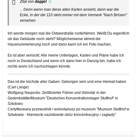
Zitat von
daggel
... Denn wenn man diese alten Karten ansieht, dann war die
Ecke, in der die 110 steht immer mit dem Vermerk "Nach Brösen"
versehen.
Ich werde morgen mal die Ostseestraße runterfahren. Weißt Du eigentlich
ob das Gebäude noch steht? Möglicherweise stimmt die
Hausnummerierung noch und dann kann ich ein Foto machen.
Es ist aber verrückt: Alle meine Unterlagen, Karten und Pläne habe ich
noch in Deutschland und wenn ich dann hier in Danzig bin, habe ich
nichts worin ich nachschlagen könnte.
Das ist die höchste aller Gaben: Geborgen sein und eine Heimat haben
(Carl Lange)
Wolfgang Naujocks: Zertifizierter Führer und Volontär in der
Gedenkstätte/Museum "Deutsches Konzentrationslager Stutthof" in
Sztutowo
Certyfikowany przewodnik i wolontariusz po muzeum "Muzeum Stutthof w
Sztutowie - Niemiecki nazistowski obóz koncentracyjny i zagłady"