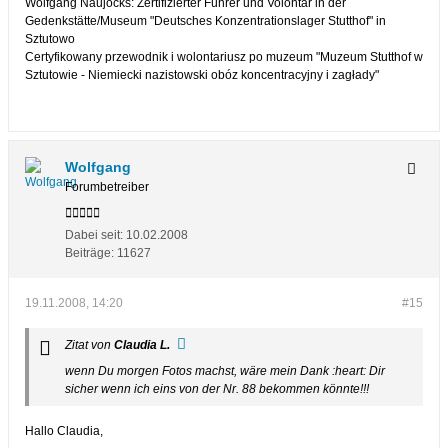
Wolfgang Naujocks: Zertifizierter Führer und Volontär in der
Gedenkstätte/Museum "Deutsches Konzentrationslager Stutthof" in
Sztutowo
Certyfikowany przewodnik i wolontariusz po muzeum "Muzeum Stutthof w
Sztutowie - Niemiecki nazistowski obóz koncentracyjny i zagłady"
Wolfgang
Forumbetreiber
Dabei seit:
10.02.2008
Beiträge:
11627
19.11.2008, 14:20
#15
Zitat von
Claudia L.
wenn Du morgen Fotos machst, wäre mein Dank :heart: Dir
sicher wenn ich eins von der Nr. 88 bekommen könnte!!!
Hallo Claudia,