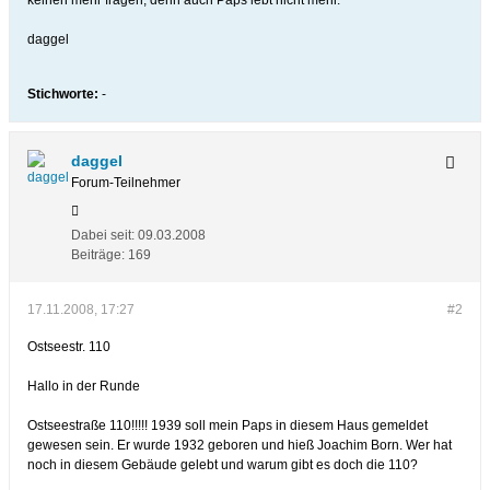
keinen mehr fragen, denn auch Paps lebt nicht mehr.
daggel
Stichworte:
-
daggel
Forum-Teilnehmer
Dabei seit:
09.03.2008
Beiträge:
169
17.11.2008, 17:27
#2
Ostseestr. 110
Hallo in der Runde
Ostseestraße 110!!!!! 1939 soll mein Paps in diesem Haus gemeldet
gewesen sein. Er wurde 1932 geboren und hieß Joachim Born. Wer hat
noch in diesem Gebäude gelebt und warum gibt es doch die 110?