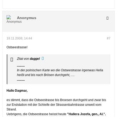
Anonymus
18.11.2008, 14:44
#7
Ostseestrasse!
Zitat von
daggel
..........
In der polnischen Karte wo die Ostseestrasse irgenwas Hella
heißt und bis nach Brösen durchgeht, .....
..........
Hallo Dagmar,
es stimmt, dass die Ostseestrasse bis Broesen durchgeht und zwar bis
zur Endstation mit der Schleife der Strassenbahntrasse unweit vom
Strand.
Uebrigens, die Ostseestrasse heisst heute
"Hallera Jozefa, gen., Al.".