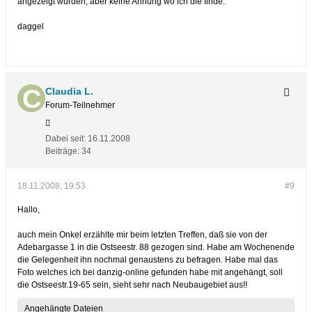
angezeigt wurden, aber keine Ahnung wo ich die finde.
daggel
Claudia L.
Forum-Teilnehmer
Dabei seit:
16.11.2008
Beiträge:
34
18.11.2008, 19:53
#9
Hallo,
auch mein Onkel erzählte mir beim letzten Treffen, daß sie von der
Adebargasse 1 in die Ostseestr. 88 gezogen sind. Habe am Wochenende
die Gelegenheit ihn nochmal genaustens zu befragen. Habe mal das
Foto welches ich bei danzig-online gefunden habe mit angehängt, soll
die Ostseestr.19-65 sein, sieht sehr nach Neubaugebiet aus!!
Angehängte Dateien