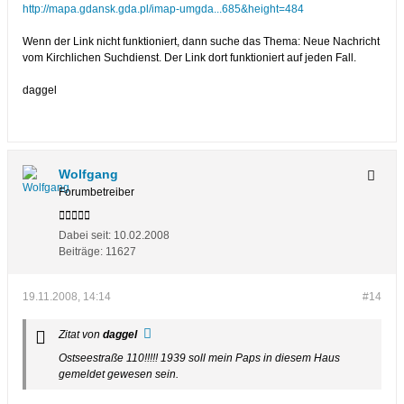
http://mapa.gdansk.gda.pl/imap-umgda...685&height=484
Wenn der Link nicht funktioniert, dann suche das Thema: Neue Nachricht
vom Kirchlichen Suchdienst. Der Link dort funktioniert auf jeden Fall.
daggel
Wolfgang
Forumbetreiber
Dabei seit:
10.02.2008
Beiträge:
11627
19.11.2008, 14:14
#14
Zitat von
daggel
Ostseestraße 110!!!!! 1939 soll mein Paps in diesem Haus
gemeldet gewesen sein.