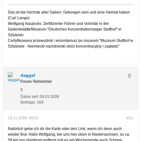
Das ist die höchste aller Gaben: Geborgen sein und eine Heimat haben
(Carl Lange)
Wolfgang Naujocks: Zertifizierter Führer und Volontär in der
Gedenkstätte/Museum "Deutsches Konzentrationslager Stutthof" in
Sztutowo
Certyfikowany przewodnik i wolontariusz po muzeum "Muzeum Stutthof w
Sztutowie - Niemiecki nazistowski obóz koncentracyjny i zagłady"
daggel
Forum-Teilnehmer
Dabei seit:
09.03.2008
Beiträge:
169
19.11.2008, 09:51
#12
Natürlich gebe ich dir die Karte oder den Link, wenn ich denn auch
wieder find. Hallo Wolfgang, bei uns hier oben in Niedersachsen, so ca.
58 km von Hamburg entfernt soll es am Wochenende auch Schnee