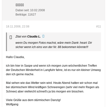
Dabei seit:
10.02.2008
Beiträge:
11627
18.11.2008, 22:08
#11
Zitat von
Claudia L.
wenn Du morgen Fotos machst, wäre mein Dank :heart: Dir
sicher wenn ich eins von der Nr. 88 bekommen könnte!!!
Hallo Claudia,
ich bin hier in Saspe und wenn ich morgen zum wöchentlichen Treffen
der Deutschen Minderheit in Langfuhr fahre, ist es nur ein kleiner Umweg
den ich gerne mache.
Mal sehen wie das Wetter sein wird. Heute Abend hatten wir schon mal
bei stürmischem Wind kräftigen Schneeregen (sehr viel mehr Regen als
Schnee) aber vielleicht schneit's ja bis morgen ein bisschen.
Viele Grüße aus dem stürmischen Danzig!
Wolfgang