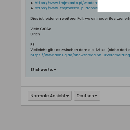
►
https://www.trojmiasto.pl/wiadomosci...i-n160671.h
►
https://www-trojmiasto-pl.translate....&_x_tr_pto
Dies ist leider ein weiterer Fall, wo ein neuer Besitz
Viele Grüße
Ulrich
PS:
Vielleicht gibt es zwischen dem o.a. Artikel (siehe dor
https://www.danzig.de/showthread.ph...lzverarbeitung
Stichworte:
-
Normale Ansicht
Deutsch