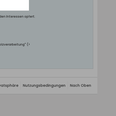
den Interessen opfert.
olzverarbeitung" (>
ivatsphäre
Nutzungsbedingungen
Nach Oben