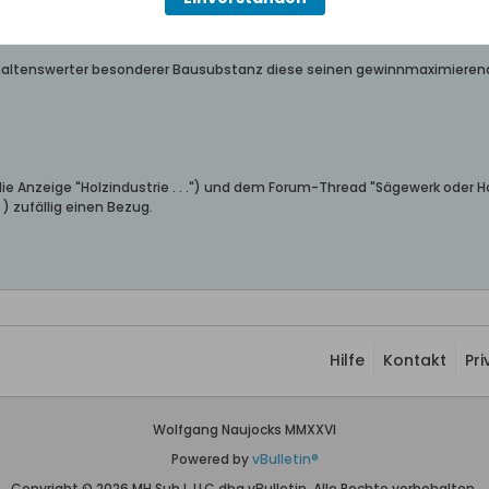
tml
(polnisch; Videos nur hier abspielbar, Bilder nur hier zu verfolgen),
=nui
(deutsch).
er erhaltenswerter besonderer Bausubstanz diese seinen gewinnmaximieren
t die Anzeige "Holzindustrie . . .") und dem Forum-Thread "Sägewerk oder H
) zufällig einen Bezug.
Hilfe
Kontakt
Pr
Wolfgang Naujocks MMXXVI
Powered by
vBulletin®
Copyright © 2026 MH Sub I, LLC dba vBulletin. Alle Rechte vorbehalten.