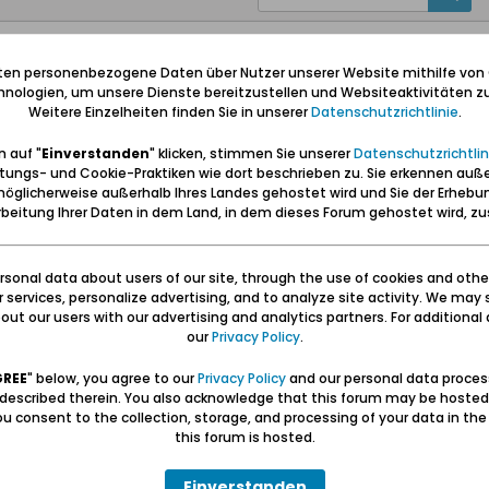
iten personenbezogene Daten über Nutzer unserer Website mithilfe von
nologien, um unsere Dienste bereitzustellen und Websiteaktivitäten zu
Weitere Einzelheiten finden Sie in unserer
Datenschutzrichtlinie
.
 auf "
Einverstanden
" klicken, stimmen Sie unserer
Datenschutzrichtlin
tungs- und Cookie-Praktiken wie dort beschrieben zu. Sie erkennen auß
le" doch noch wiederaufgebaut wird. Siehe dazu den verlinkt folgenden tr
öglicherweise außerhalb Ihres Landes gehostet wird und Sie der Erhebu
beitung Ihrer Daten in dem Land, in dem dieses Forum gehostet wird, 
sonal data about users of our site, through the use of cookies and othe
ur services, personalize advertising, and to analyze site activity. We may 
ut our users with our advertising and analytics partners. For additional d
ner architektonischen Perle in Langfuhr
our
Privacy Policy
.
.
GREE
" below, you agree to our
Privacy Policy
and our personal data proces
 described therein. You also acknowledge that this forum may be hosted
u consent to the collection, storage, and processing of your data in th
tektonisch wertvoller Bausubstanz im Raum Danzig nach 1945 berichtet w
this forum is hosted.
 architektonischen Perle in Langfuhr berichtet, einer historischen Villa in 
r=0
>
https://www.google.de/maps/place/Eli...=de&authuser=0
).
Einverstanden