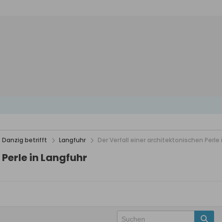
 Danzig betrifft
Langfuhr
Der Verfall einer architektonischen Perle
 Perle in Langfuhr