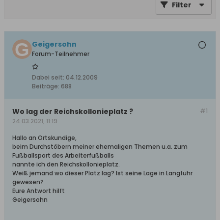
Filter
Geigersohn
Forum-Teilnehmer
Dabei seit:
04.12.2009
Beiträge:
688
Wo lag der Reichskollonieplatz ?
#1
24.03.2021, 11:19
Hallo an Ortskundige,
beim Durchstöbern meiner ehemaligen Themen u.a. zum
Fußballsport des Arbeiterfußballs
nannte ich den Reichskollonieplatz.
Weiß jemand wo dieser Platz lag? Ist seine Lage in Langfuhr
gewesen?
Eure Antwort hilft
Geigersohn