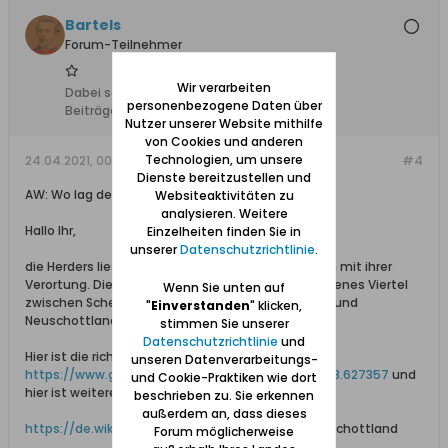
Bartels
Forum-Teilnehmer
Wir verarbeiten
Dabei seit:
25.07.2012
personenbezogene Daten über
Beiträge:
3448
Nutzer unserer Website mithilfe
von Cookies und anderen
Technologien, um unsere
24.04.2021, 00:10
#4
Dienste bereitzustellen und
AW: Wo lag der Reichskollonieplatz ?
Websiteaktivitäten zu
analysieren. Weitere
Hallo Ihr,
Einzelheiten finden Sie in
unserer
Datenschutzrichtlinie
.
die Herders liessen mich eben aus dem Bett fallen mit ihrer
Verortung. Die Reichskolonie war eigentlich ein eigenes Viertel
Wenn Sie unten auf
zwischen Schellmühl, wie der Bahnhof früher hieß und
"
Einverstanden
" klicken,
Neuschottland.
stimmen Sie unserer
Datenschutzrichtlinie
und
Hier ist die richtige Lokalisierung:
unseren Datenverarbeitungs-
https://www.google.com/maps/place/54...71!4d18.627357
und
und Cookie-Praktiken wie dort
hier ist weiteres nachzulesen:
beschrieben zu. Sie erkennen
außerdem an, dass dieses
https://de.wikipedia.org/wiki/Nowe_Szkoty
/ Neuschottland
Forum möglicherweise