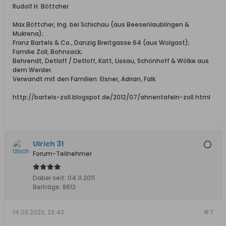
Rudolf H. Böttcher
Max Böttcher, Ing. bei Schichau (aus Beesenlaublingen &
Mukrena);
Franz Bartels & Co., Danzig Breitgasse 64 (aus Wolgast);
Familie Zoll, Bohnsack;
Behrendt, Detlaff / Detloff, Katt, Lissau, Schönhoff & Wölke aus
dem Werder.
Verwandt mit den Familien: Elsner, Adrian, Falk.
http://bartels-zoll.blogspot.de/2012/07/ahnentafeln-zoll.html
Ulrich 31
Forum-Teilnehmer
Dabei seit:
04.11.2011
Beiträge:
8612
14.03.2023, 23:43
#7