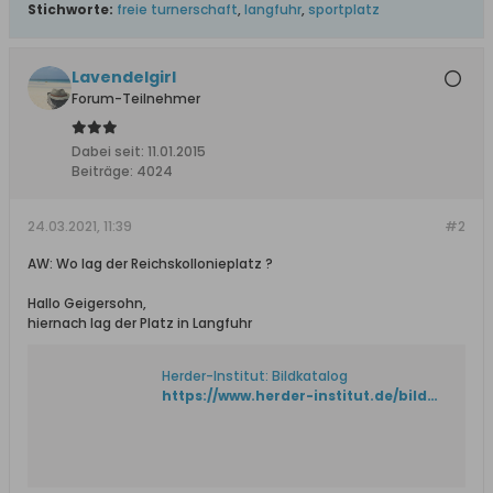
Stichworte:
freie turnerschaft
,
langfuhr
,
sportplatz
Lavendelgirl
Forum-Teilnehmer
Dabei seit:
11.01.2015
Beiträge:
4024
24.03.2021, 11:39
#2
AW: Wo lag der Reichskollonieplatz ?
Hallo Geigersohn,
hiernach lag der Platz in Langfuhr
Herder-Institut: Bildkatalog
https://www.herder-institut.de/bildkatalog/index/pic?galerieansicht=5b2a9cdf04f15aaf3fb3d59d66e98feb_quellen&params_before_galerieansicht=a%3A0%3A%7B%7D&offsetpage=1&id=79eeef73b98bdc4206a239d907b4ce2a