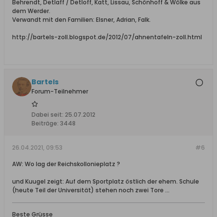
Behrendt, Detlaff / Detloff, Katt, Lissau, Schönhoff & Wölke aus
dem Werder.
Verwandt mit den Familien: Elsner, Adrian, Falk.
http://bartels-zoll.blogspot.de/2012/07/ahnentafeln-zoll.html
Bartels
Forum-Teilnehmer
Dabei seit:
25.07.2012
Beiträge:
3448
26.04.2021, 09:53
#6
AW: Wo lag der Reichskollonieplatz ?
und Kuugel zeigt: Auf dem Sportplatz östlich der ehem. Schule
(heute Teil der Universität) stehen noch zwei Tore ...
Beste Grüsse