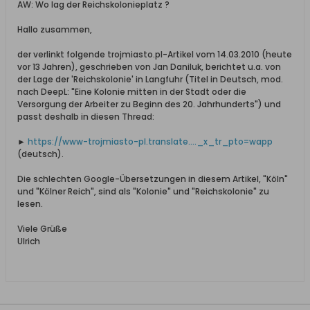
AW: Wo lag der Reichskolonieplatz ?
Hallo zusammen,
der verlinkt folgende trojmiasto.pl-Artikel vom 14.03.2010 (heute
vor 13 Jahren), geschrieben von Jan Daniluk, berichtet u.a. von
der Lage der 'Reichskolonie' in Langfuhr (Titel in Deutsch, mod.
nach DeepL: "Eine Kolonie mitten in der Stadt oder die
Versorgung der Arbeiter zu Beginn des 20. Jahrhunderts") und
passt deshalb in diesen Thread:
►
https://www-trojmiasto-pl.translate...._x_tr_pto=wapp
(deutsch).
Die schlechten Google-Übersetzungen in diesem Artikel, "Köln"
und "Kölner Reich", sind als "Kolonie" und "Reichskolonie" zu
lesen.
Viele Grüße
Ulrich