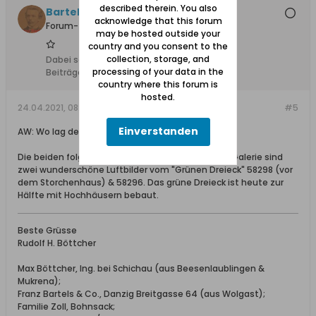
described therein. You also
Bartels
acknowledge that this forum
Forum-Teilnehmer
may be hosted outside your
country and you consent to the
collection, storage, and
Dabei seit:
25.07.2012
processing of your data in the
Beiträge:
3448
country where this forum is
hosted.
24.04.2021, 08:38
#5
Einverstanden
AW: Wo lag der Reichskollonieplatz ?
Die beiden folgenden Fotos "Neuschottland" der Galerie sind
zwei wunderschöne Luftbilder vom "Grünen Dreieck" 58298 (vor
dem Storchenhaus) & 58296. Das grüne Dreieck ist heute zur
Hälfte mit Hochhäusern bebaut.
Beste Grüsse
Rudolf H. Böttcher
Max Böttcher, Ing. bei Schichau (aus Beesenlaublingen &
Mukrena);
Franz Bartels & Co., Danzig Breitgasse 64 (aus Wolgast);
Familie Zoll, Bohnsack;