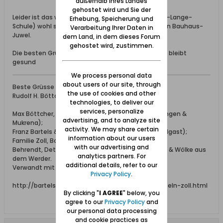
außerhalb Ihres Landes
gehostet wird und Sie der
Leider ist das weisse Bauwerk (links, ehem. Helene-Lange-
Erhebung, Speicherung und
Schule) wohl sehr verbaut worden, das war wohl ein Bauhaus-
Verarbeitung Ihrer Daten in
Juwel.
dem Land, in dem dieses Forum
gehostet wird, zustimmen.
Die besten Grüsse und Dank für Mails und Anrufe - bleibt
gesund
We process personal data
about users of our site, through
Beste Grüsse
the use of cookies and other
Rudolf H. Böttcher
technologies, to deliver our
services, personalize
Max Böttcher, Ing. bei Schichau (aus Beesenlaublingen &
advertising, and to analyze site
Mukrena);
activity. We may share certain
Franz Bartels & Co., Danzig Breitgasse 64 (aus Wolgast);
information about our users
Familie Zoll, Bohnsack;
with our advertising and
Behrendt, Detlaff / Detloff, Katt, Lissau, Schönhoff & Wölke aus
analytics partners. For
dem Werder.
additional details, refer to our
Verwandt mit den Familien: Elsner, Adrian, Falk.
Privacy Policy
.
http://bartels-zoll.blogspot.de/2012/07/ahnentafeln-zoll.html
By clicking "
I AGREE
" below, you
agree to our
Privacy Policy
and
our personal data processing
and cookie practices as