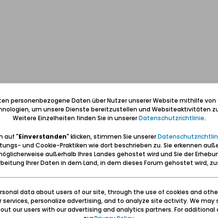
iten personenbezogene Daten über Nutzer unserer Website mithilfe von
nologien, um unsere Dienste bereitzustellen und Websiteaktivitäten zu
Weitere Einzelheiten finden Sie in unserer
Datenschutzrichtlinie
.
platz ?
 auf "
Einverstanden
" klicken, stimmen Sie unserer
Datenschutzrichtlin
tungs- und Cookie-Praktiken wie dort beschrieben zu. Sie erkennen auß
 aus dem Bett fallen mit ihrer Verortung. Die Reichskolonie war eigentlic
öglicherweise außerhalb Ihres Landes gehostet wird und Sie der Erhebu
schottland.
beitung Ihrer Daten in dem Land, in dem dieses Forum gehostet wird, 
ung:
https://www.google.com/maps/place/54...71!4d18.627357
und hier i
sonal data about users of our site, through the use of cookies and othe
ki/Nowe_Szkoty
/ Neuschottland
ur services, personalize advertising, and to analyze site activity. We may 
ut our users with our advertising and analytics partners. For additional d