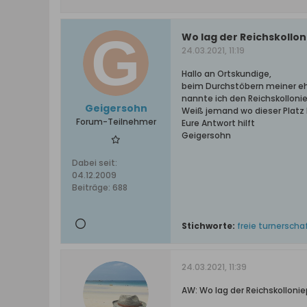
Wo lag der Reichskollon
24.03.2021, 11:19
Hallo an Ortskundige,
beim Durchstöbern meiner eh
nannte ich den Reichskollonie
Geigersohn
Weiß jemand wo dieser Platz 
Forum-Teilnehmer
Eure Antwort hilft
Geigersohn
Dabei seit:
04.12.2009
Beiträge:
688
Stichworte:
freie turnerscha
24.03.2021, 11:39
AW: Wo lag der Reichskollonie