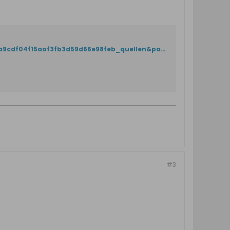
https://www.herder-institut.de/bildkatalog/index/pic?galerieansicht=5b2a9cdf04f15aaf3fb3d59d66e98feb_quellen&params_before_galerieansicht=a%3A0%3A%7B%7D&offsetpage=1&id=79eeef73b98bdc4206a239d907b4ce2a
#3