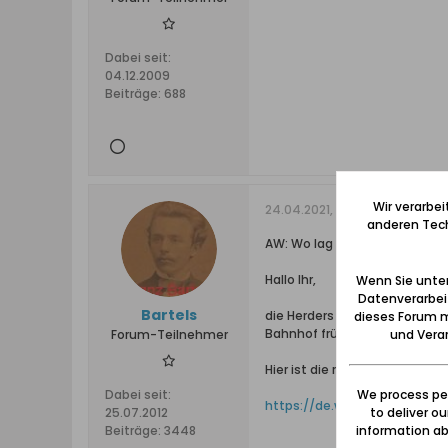
Dabei seit:
04.12.2009
Beiträge:
688
Wir verarbe
24.04.2021, 00:10
anderen Tech
AW: Wo lag der Reichskollonie
Hallo Ihr,
Wenn Sie unten
Datenverarbei
Bartels
die Herders liessen mich eben
dieses Forum m
Bahnhof früher hieß und Neu
und Verar
Forum-Teilnehmer
Hier ist die richtige Lokalisier
We process per
Dabei seit:
https://de.wikipedia.org/wi
to deliver o
25.07.2012
information abo
Beiträge:
3448