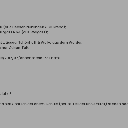
hau (aus Beesenlaublingen & Mukrena);
reitgasse 64 (aus Wolgast);
Katt, Lissau, Schönhoff & Wölke aus dem Werder.
ner, Adrian, Falk.
.de/2012/07/ahnentafeln-zoll.html
platz ?
rtplatz östlich der ehem. Schule (heute Teil der Universität) stehen noch