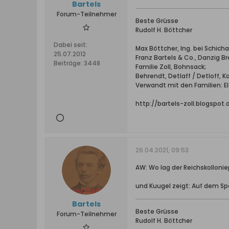
Bartels
Forum-Teilnehmer
Beste Grüsse
Rudolf H. Böttcher
Dabei seit:
Max Böttcher, Ing. bei Schic
25.07.2012
Franz Bartels & Co., Danzig B
Beiträge:
3448
Familie Zoll, Bohnsack;
Behrendt, Detlaff / Detloff, 
Verwandt mit den Familien: Els
http://bartels-zoll.blogspot
26.04.2021, 09:53
AW: Wo lag der Reichskollonie
und Kuugel zeigt: Auf dem Spo
Bartels
Beste Grüsse
Forum-Teilnehmer
Rudolf H. Böttcher