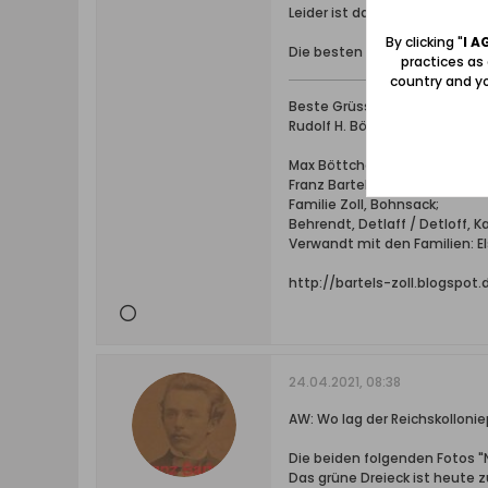
Leider ist das weisse Bauwer
By clicking "
I A
Die besten Grüsse und Dank f
practices as
country and yo
Beste Grüsse
Rudolf H. Böttcher
Max Böttcher, Ing. bei Schic
Franz Bartels & Co., Danzig B
Familie Zoll, Bohnsack;
Behrendt, Detlaff / Detloff, 
Verwandt mit den Familien: Els
http://bartels-zoll.blogspot
24.04.2021, 08:38
AW: Wo lag der Reichskollonie
Die beiden folgenden Fotos "
Das grüne Dreieck ist heute 