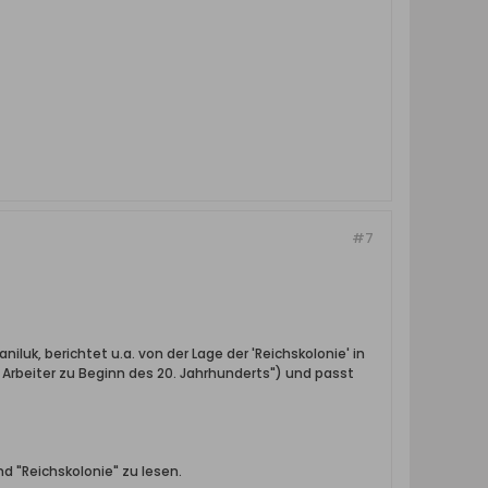
#7
iluk, berichtet u.a. von der Lage der 'Reichskolonie' in
r Arbeiter zu Beginn des 20. Jahrhunderts") und passt
nd "Reichskolonie" zu lesen.