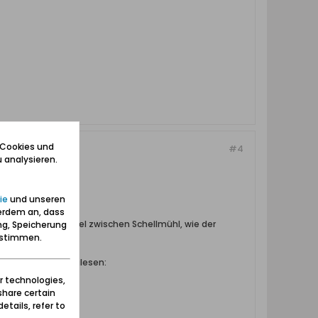
 Cookies und
#4
 analysieren.
ie
und unseren
erdem an, dass
h ein eigenes Viertel zwischen Schellmühl, wie der
ng, Speicherung
zustimmen.
st weiteres nachzulesen:
r technologies,
share certain
etails, refer to