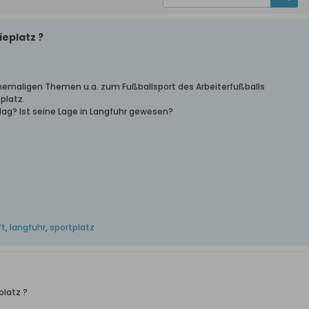
ieplatz ?
emaligen Themen u.a. zum Fußballsport des Arbeiterfußballs
platz.
lag? Ist seine Lage in Langfuhr gewesen?
ft
,
langfuhr
,
sportplatz
platz ?