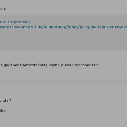
fuhr
titut: Bildkatalog
ine gegebene Antwort sollte doch für jeden machbar sein.
platz ?
lfe,