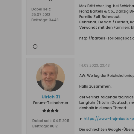
Max Böttcher, Ing. bei Schic
Dabei seit:
Franz Bartels & Co., Danzig B
25.07.2012
Familie Zoll, Bohnsack;
Beiträge:
3448
Behrendt, Detlaff / Detloff, 
Verwandt mit den Familien: Els
http://bartels-zoll.blogspot
14.03.2023, 23:43
AW: Wo lag der Reichskoloniep
Hallo zusammen,
Ulrich 31
der verlinkt folgende trojmias
Langfuhr (Titel in Deutsch, m
Forum-Teilnehmer
deshalb in diesen Thread:
►
https://www-trojmiasto-pl
Dabei seit:
04.11.2011
Beiträge:
8612
Die schlechten Google-Überset