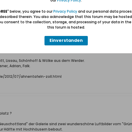
our
Privacy Policy
.
k (links, ehem. Helene-Lange-Schule) wohl sehr verbaut worden, das war
GREE
" below, you agree to our
Privacy Policy
and our personal data proces
ür Mails und Anrufe - bleibt gesund
 described therein. You also acknowledge that this forum may be hosted
u consent to the collection, storage, and processing of your data in th
this forum is hosted.
Einverstanden
hau (aus Beesenlaublingen & Mukrena);
reitgasse 64 (aus Wolgast);
Katt, Lissau, Schönhoff & Wölke aus dem Werder.
ner, Adrian, Falk.
.de/2012/07/ahnentafeln-zoll.html
platz ?
Neuschottland" der Galerie sind zwei wunderschöne Luftbilder vom "Grü
zur Hälfte mit Hochhäusern bebaut.