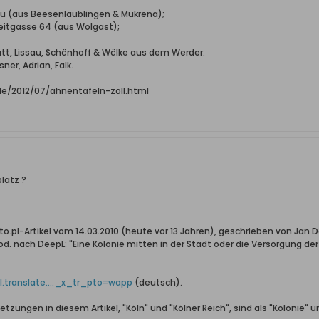
hau (aus Beesenlaublingen & Mukrena);
reitgasse 64 (aus Wolgast);
Katt, Lissau, Schönhoff & Wölke aus dem Werder.
ner, Adrian, Falk.
.de/2012/07/ahnentafeln-zoll.html
latz ?
to.pl-Artikel vom 14.03.2010 (heute vor 13 Jahren), geschrieben von Jan Dan
od. nach DeepL: "Eine Kolonie mitten in der Stadt oder die Versorgung de
.translate...._x_tr_pto=wapp
(deutsch).
zungen in diesem Artikel, "Köln" und "Kölner Reich", sind als "Kolonie" u