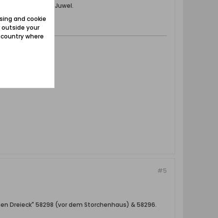
 wohl ein Bauhaus-Juwel.
sing and cookie
 outside your
e country where
#5
nen Dreieck" 58298 (vor dem Storchenhaus) & 58296.