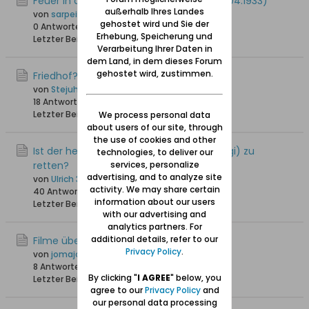
Feuer in der Große Seebadstraße 16 (09.04.1933)
außerhalb Ihres Landes
von
sarpei
gehostet wird und Sie der
0 Antworten
2.496 Hits
0 Likes
Erhebung, Speicherung und
Letzter Beitrag
14.03.2024, 16:58
Verarbeitung Ihrer Daten in
dem Land, in dem dieses Forum
gehostet wird, zustimmen.
Friedhof?
von
Stejuhn
18 Antworten
20.408 Hits
0 Likes
Letzter Beitrag
20.01.2024, 19:57
We process personal data
about users of our site, through
the use of cookies and other
Ist der heutige Strand von Heubude (Stogi) zu
technologies, to deliver our
retten?
services, personalize
advertising, and to analyze site
von
Ulrich 31
activity. We may share certain
40 Antworten
43.088 Hits
0 Likes
information about our users
Letzter Beitrag
26.11.2023, 23:57
with our advertising and
analytics partners. For
additional details, refer to our
Filme über Heubude
Privacy Policy
.
von
jomajo
8 Antworten
11.381 Hits
0 Likes
By clicking "
I AGREE
" below, you
Letzter Beitrag
12.10.2023, 20:54
agree to our
Privacy Policy
and
our personal data processing