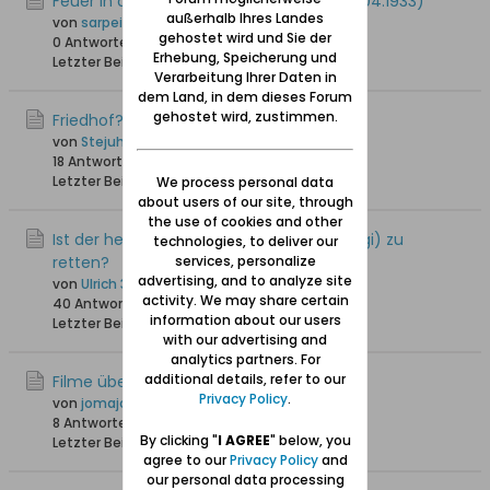
Feuer in der Große Seebadstraße 16 (09.04.1933)
außerhalb Ihres Landes
von
sarpei
gehostet wird und Sie der
0 Antworten
2.496 Hits
0 Likes
Erhebung, Speicherung und
Letzter Beitrag
14.03.2024, 16:58
Verarbeitung Ihrer Daten in
dem Land, in dem dieses Forum
gehostet wird, zustimmen.
Friedhof?
von
Stejuhn
18 Antworten
20.409 Hits
0 Likes
Letzter Beitrag
20.01.2024, 19:57
We process personal data
about users of our site, through
the use of cookies and other
Ist der heutige Strand von Heubude (Stogi) zu
technologies, to deliver our
retten?
services, personalize
advertising, and to analyze site
von
Ulrich 31
activity. We may share certain
40 Antworten
43.088 Hits
0 Likes
information about our users
Letzter Beitrag
26.11.2023, 23:57
with our advertising and
analytics partners. For
additional details, refer to our
Filme über Heubude
Privacy Policy
.
von
jomajo
8 Antworten
11.382 Hits
0 Likes
By clicking "
I AGREE
" below, you
Letzter Beitrag
12.10.2023, 20:54
agree to our
Privacy Policy
and
our personal data processing