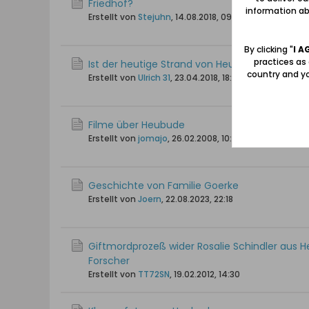
Friedhof?
information abo
Erstellt von
Stejuhn
,
14.08.2018, 09:12
By clicking "
I A
practices as
Ist der heutige Strand von Heubude (Stogi) z
country and yo
Erstellt von
Ulrich 31
,
23.04.2018, 18:16
Filme über Heubude
Erstellt von
jomajo
,
26.02.2008, 10:16
Geschichte von Familie Goerke
Erstellt von
Joern
,
22.08.2023, 22:18
Giftmordprozeß wider Rosalie Schindler aus 
Forscher
Erstellt von
TT72SN
,
19.02.2012, 14:30