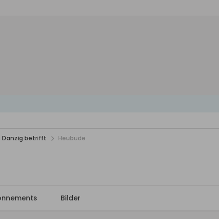
 Danzig betrifft
Heubude
onnements
Bilder