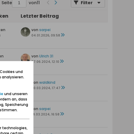
Seite
von
11
Filter
iken
Letzter Beitrag
ten
von
sarpei
s
04.01.2026, 09:58
en
von
Ulrich 31
s
07.06.2024, 12:10
 Cookies und
 analysieren.
en
von
waldkind
30.03.2024, 17:47
ie
und unseren
erdem an, dass
ng, Speicherung
en
von
sarpei
zustimmen.
14.03.2024, 16:58
r technologies,
share certain