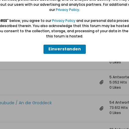
18 Antwort
ut our users with our advertising and analytics partners. For additional d
20.408 Hit
our
Privacy Policy
.
0 Likes
GREE
" below, you agree to our
Privacy Policy
and our personal data proces
 described therein. You also acknowledge that this forum may be hosted
u retten?
40 Antwor
u consent to the collection, storage, and processing of your data in th
43.088 Hits
this forum is hosted.
0 Likes
Einverstanden
8 Antwort
11.381 Hits
0 Likes
5 Antwort
5.052 Hits
0 Likes
Heubude / An die Groddeck
54 Antwor
73.612 Hits
0 Likes