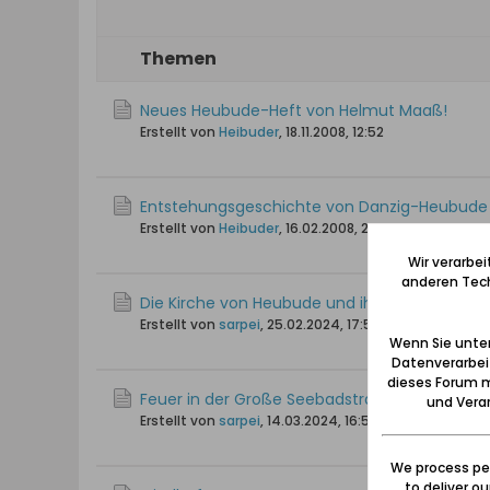
Themen
Neues Heubude-Heft von Helmut Maaß!
Erstellt von
Heibuder
,
18.11.2008, 12:52
Entstehungsgeschichte von Danzig-Heubude .
Erstellt von
Heibuder
,
16.02.2008, 20:45
Wir verarbe
anderen Tech
Die Kirche von Heubude und ihre Pfarrer
Erstellt von
sarpei
,
25.02.2024, 17:56
Wenn Sie unten
Datenverarbei
dieses Forum m
Feuer in der Große Seebadstraße 16 (09.04.19
und Verar
Erstellt von
sarpei
,
14.03.2024, 16:58
We process per
to deliver o