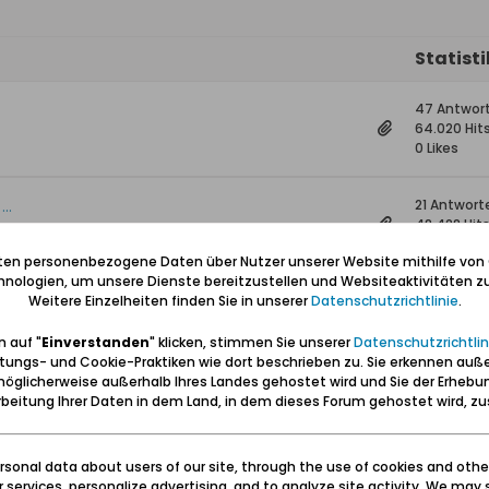
Statist
47 Antwor
64.020 Hit
0 Likes
..
21 Antwort
48.428 Hit
0 Likes
iten personenbezogene Daten über Nutzer unserer Website mithilfe von
nologien, um unsere Dienste bereitzustellen und Websiteaktivitäten zu
Weitere Einzelheiten finden Sie in unserer
Datenschutzrichtlinie
.
8 Antwort
8.951 Hits
0 Likes
 auf "
Einverstanden
" klicken, stimmen Sie unserer
Datenschutzrichtlin
tungs- und Cookie-Praktiken wie dort beschrieben zu. Sie erkennen auß
öglicherweise außerhalb Ihres Landes gehostet wird und Sie der Erhebu
33)
0 Antwort
beitung Ihrer Daten in dem Land, in dem dieses Forum gehostet wird, 
2.496 Hits
0 Likes
sonal data about users of our site, through the use of cookies and othe
ur services, personalize advertising, and to analyze site activity. We may 