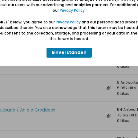
18 Antwort
ut our users with our advertising and analytics partners. For additional d
20.407 Hit
our
Privacy Policy
.
0 Likes
GREE
" below, you agree to our
Privacy Policy
and our personal data proces
 described therein. You also acknowledge that this forum may be hosted
u retten?
40 Antwor
u consent to the collection, storage, and processing of your data in th
43.087 Hit
this forum is hosted.
0 Likes
Einverstanden
8 Antwort
11.381 Hits
0 Likes
5 Antwort
5.052 Hits
0 Likes
Heubude / An die Groddeck
54 Antwor
73.612 Hits
0 Likes