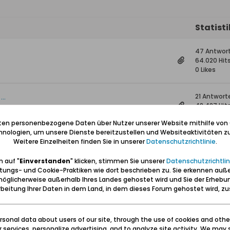
Statist
47 Antwor
64.020 Hit
0 Likes
..
21 Antwort
48.427 Hit
0 Likes
iten personenbezogene Daten über Nutzer unserer Website mithilfe von
nologien, um unsere Dienste bereitzustellen und Websiteaktivitäten zu
Weitere Einzelheiten finden Sie in unserer
Datenschutzrichtlinie
.
8 Antwort
8.951 Hits
0 Likes
 auf "
Einverstanden
" klicken, stimmen Sie unserer
Datenschutzrichtlin
tungs- und Cookie-Praktiken wie dort beschrieben zu. Sie erkennen auß
öglicherweise außerhalb Ihres Landes gehostet wird und Sie der Erhebu
33)
0 Antwort
beitung Ihrer Daten in dem Land, in dem dieses Forum gehostet wird, 
2.496 Hits
0 Likes
sonal data about users of our site, through the use of cookies and othe
ur services, personalize advertising, and to analyze site activity. We may 