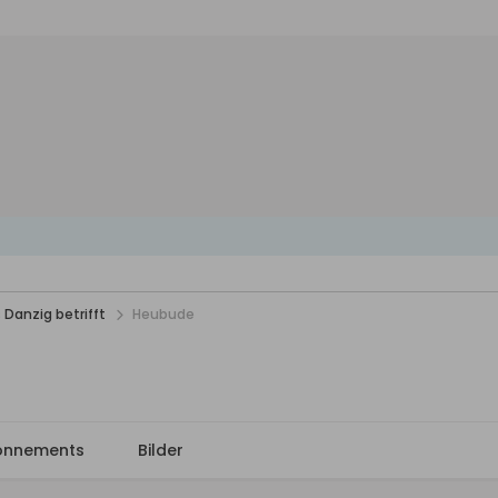
 Danzig betrifft
Heubude
onnements
Bilder