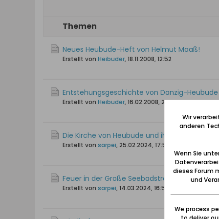
Themen
Neues Heubude-Heft von Helmut Maaß!
Erstellt von
Heibuder
,
18.11.2008, 12:52
Entstehungsgeschichte von Danzig-Heubude .
Erstellt von
Heibuder
,
16.02.2008, 20:45
Wir verarbe
anderen Tech
Die Kirche von Heubude und ihre Pfarrer
Erstellt von
sarpei
,
25.02.2024, 17:56
Wenn Sie unten
Datenverarbei
dieses Forum m
Feuer in der Große Seebadstraße 16 (09.04.19
und Verar
Erstellt von
sarpei
,
14.03.2024, 16:58
We process per
to deliver o