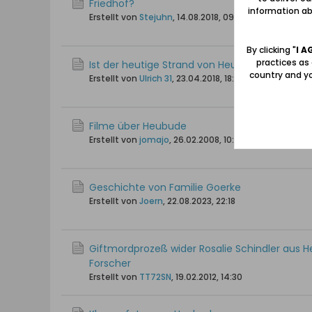
Friedhof?
information abo
Erstellt von
Stejuhn
,
14.08.2018, 09:12
By clicking "
I A
practices as
Ist der heutige Strand von Heubude (Stogi) z
country and yo
Erstellt von
Ulrich 31
,
23.04.2018, 18:16
Filme über Heubude
Erstellt von
jomajo
,
26.02.2008, 10:16
Geschichte von Familie Goerke
Erstellt von
Joern
,
22.08.2023, 22:18
Giftmordprozeß wider Rosalie Schindler aus 
Forscher
Erstellt von
TT72SN
,
19.02.2012, 14:30