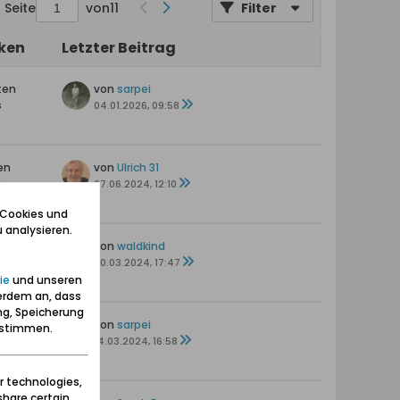
Seite
von
11
Filter
iken
Letzter Beitrag
ten
von
sarpei
s
04.01.2026, 09:58
en
von
Ulrich 31
s
07.06.2024, 12:10
 Cookies und
 analysieren.
en
von
waldkind
30.03.2024, 17:47
ie
und unseren
erdem an, dass
ng, Speicherung
en
von
sarpei
zustimmen.
14.03.2024, 16:58
r technologies,
share certain