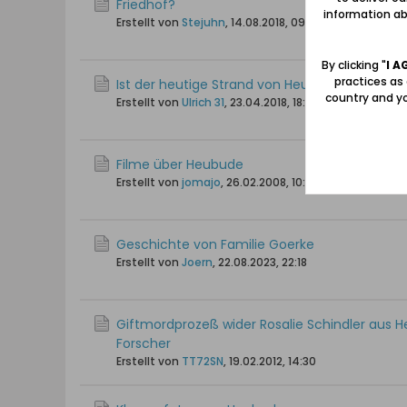
Friedhof?
information abo
Erstellt von
Stejuhn
,
14.08.2018, 09:12
By clicking "
I A
practices as
Ist der heutige Strand von Heubude (Stogi) z
country and yo
Erstellt von
Ulrich 31
,
23.04.2018, 18:16
Filme über Heubude
Erstellt von
jomajo
,
26.02.2008, 10:16
Geschichte von Familie Goerke
Erstellt von
Joern
,
22.08.2023, 22:18
Giftmordprozeß wider Rosalie Schindler aus 
Forscher
Erstellt von
TT72SN
,
19.02.2012, 14:30