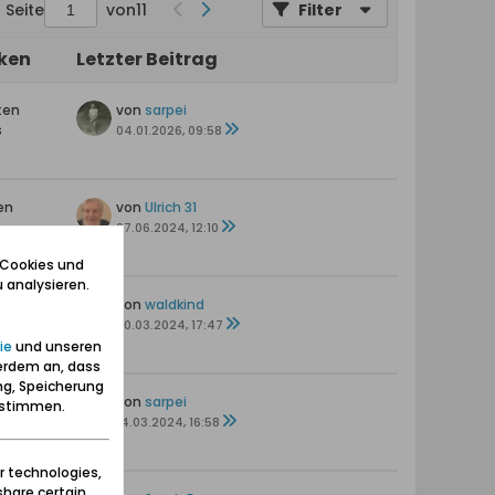
Seite
von
11
Filter
iken
Letzter Beitrag
ten
von
sarpei
s
04.01.2026, 09:58
en
von
Ulrich 31
s
07.06.2024, 12:10
 Cookies und
 analysieren.
en
von
waldkind
30.03.2024, 17:47
ie
und unseren
erdem an, dass
ng, Speicherung
en
von
sarpei
zustimmen.
14.03.2024, 16:58
r technologies,
share certain