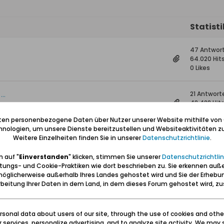
Statist
47 Antwor
64.020 Hit
0 Likes
..
21 Antwort
48.428 Hit
0 Likes
iten personenbezogene Daten über Nutzer unserer Website mithilfe von
nologien, um unsere Dienste bereitzustellen und Websiteaktivitäten zu
Weitere Einzelheiten finden Sie in unserer
Datenschutzrichtlinie
.
8 Antwort
8.951 Hits
0 Likes
 auf "
Einverstanden
" klicken, stimmen Sie unserer
Datenschutzrichtlin
tungs- und Cookie-Praktiken wie dort beschrieben zu. Sie erkennen auß
öglicherweise außerhalb Ihres Landes gehostet wird und Sie der Erhebu
33)
0 Antwort
beitung Ihrer Daten in dem Land, in dem dieses Forum gehostet wird, 
2.496 Hits
0 Likes
sonal data about users of our site, through the use of cookies and othe
ur services, personalize advertising, and to analyze site activity. We may 