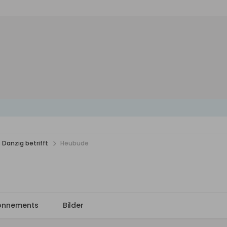
 Danzig betrifft
Heubude
onnements
Bilder