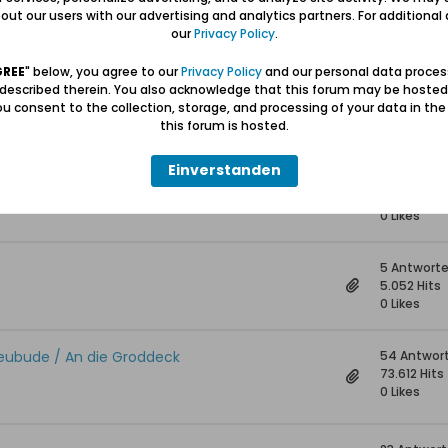
18 Antwort
ut our users with our advertising and analytics partners. For additional d
20.408 Hit
our
Privacy Policy
.
0 Likes
GREE
" below, you agree to our
Privacy Policy
and our personal data proces
 described therein. You also acknowledge that this forum may be hosted
u retten?
40 Antwor
u consent to the collection, storage, and processing of your data in th
43.088 Hits
this forum is hosted.
0 Likes
Einverstanden
8 Antwort
11.381 Hits
0 Likes
5 Antwort
5.052 Hits
0 Likes
Heubude / An die Groddeck
54 Antwor
73.612 Hits
0 Likes