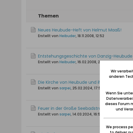
Themen
Neues Heubude-Heft von Helmut Maaß!
Erstellt von
Heibuder
,
18.11.2008, 12:52
Entstehungsgeschichte von Danzig-Heubude .
Erstellt von
Heibuder
,
16.02.2008, 20:45
Wir verarbe
anderen Tech
Die Kirche von Heubude und ihre Pfarrer
Erstellt von
sarpei
,
25.02.2024, 17:56
Wenn Sie unten
Datenverarbei
dieses Forum m
Feuer in der Große Seebadstraße 16 (09.04.19
und Verar
Erstellt von
sarpei
,
14.03.2024, 16:58
We process per
to deliver o