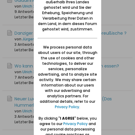
Galadinner im Artushof am 11.09.2025
außerhalb Ihres Landes
von
Ulrich 31
gehostet wird und Sie der
9 Antworten
3.114 Hits
0 Likes
Erhebung, Speicherung und
Letzter Beitrag
18.09.2025, 22:00
Verarbeitung Ihrer Daten in
dem Land, in dem dieses Forum
gehostet wird, zustimmen.
Danziger Küche, Kaschubische, oder Ostpreußische ?
von
Jürgen_W
3 Antworten
2.657 Hits
0 Likes
We process personal data
Letzter Beitrag
14.06.2025, 16:45
about users of our site, through
the use of cookies and other
technologies, to deliver our
Wo kann man in der Dreistadt guten Fisch essen?
services, personalize
von
Ulrich 31
advertising, and to analyze site
7 Antworten
5.523 Hits
0 Likes
activity. We may share certain
Letzter Beitrag
14.08.2024, 22:51
information about our users
with our advertising and
analytics partners. For
Neuer Luxus in Danzig: The Lobster house (Das
additional details, refer to our
Hummerhaus), Lange Brücke 24
Privacy Policy
.
von
Ulrich 31
3 Antworten
2.800 Hits
0 Likes
By clicking "
I AGREE
" below, you
Letzter Beitrag
09.06.2024, 11:59
agree to our
Privacy Policy
and
our personal data processing
and cookie practices as