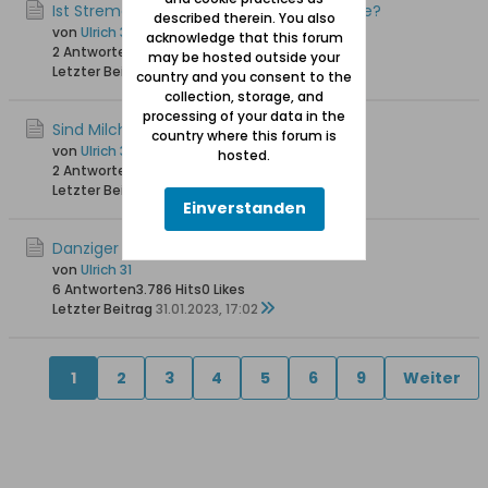
Ist Stremellachs eine Danziger Delikatesse?
described therein. You also
von
Ulrich 31
acknowledge that this forum
2 Antworten
3.982 Hits
0 Likes
may be hosted outside your
Letzter Beitrag
07.01.2024, 12:17
country and you consent to the
collection, storage, and
processing of your data in the
Sind Milchbars in Danzig noch günstig?
country where this forum is
von
Ulrich 31
hosted.
2 Antworten
6.928 Hits
0 Likes
Letzter Beitrag
10.02.2023, 12:39
Einverstanden
Danziger Milch (Mleko gdańskie)
von
Ulrich 31
6 Antworten
3.786 Hits
0 Likes
Letzter Beitrag
31.01.2023, 17:02
1
2
3
4
5
6
9
Weiter