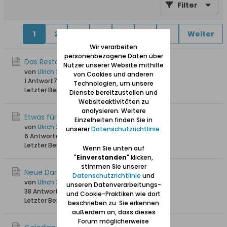
Filter
1
2
3
4
5
6
9
Weiter
Wir verarbeiten
personenbezogene Daten über
Das Restaurant Kubicki in Danzig
Nutzer unserer Website mithilfe
von
Ulrich 31
von Cookies und anderen
1 Antwort
71 Hits
0 Likes
Technologien, um unsere
Letzter Beitrag
18.03.2026, 19:47
Dienste bereitzustellen und
Websiteaktivitäten zu
analysieren. Weitere
Etwas für Kartoffel-Fans
Einzelheiten finden Sie in
von
Ulrich 31
unserer
Datenschutzrichtlinie
.
6 Antworten
259 Hits
0 Likes
Letzter Beitrag
09.02.2026, 17:39
Wenn Sie unten auf
"
Einverstanden
" klicken,
stimmen Sie unserer
Neue Danziger Ess-Lokalitäten
Datenschutzrichtlinie
und
von
Ulrich 31
unseren Datenverarbeitungs-
38 Antworten
29.190 Hits
0 Likes
und Cookie-Praktiken wie dort
Letzter Beitrag
29.10.2025, 14:58
beschrieben zu. Sie erkennen
außerdem an, dass dieses
Forum möglicherweise