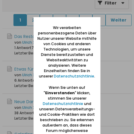
Filter
1
2
3
4
5
6
9
Weiter
Wir verarbeiten
personenbezogene Daten über
Das Restaurant Kubicki in Danzig
Nutzer unserer Website mithilfe
von
Ulrich 31
von Cookies und anderen
1 Antwort
71 Hits
0 Likes
Technologien, um unsere
Letzter Beitrag
18.03.2026, 19:47
Dienste bereitzustellen und
Websiteaktivitäten zu
analysieren. Weitere
Etwas für Kartoffel-Fans
Einzelheiten finden Sie in
von
Ulrich 31
unserer
Datenschutzrichtlinie
.
6 Antworten
259 Hits
0 Likes
Letzter Beitrag
09.02.2026, 17:39
Wenn Sie unten auf
"
Einverstanden
" klicken,
stimmen Sie unserer
Neue Danziger Ess-Lokalitäten
Datenschutzrichtlinie
und
von
Ulrich 31
unseren Datenverarbeitungs-
38 Antworten
29.191 Hits
0 Likes
und Cookie-Praktiken wie dort
Letzter Beitrag
29.10.2025, 14:58
beschrieben zu. Sie erkennen
außerdem an, dass dieses
Forum möglicherweise