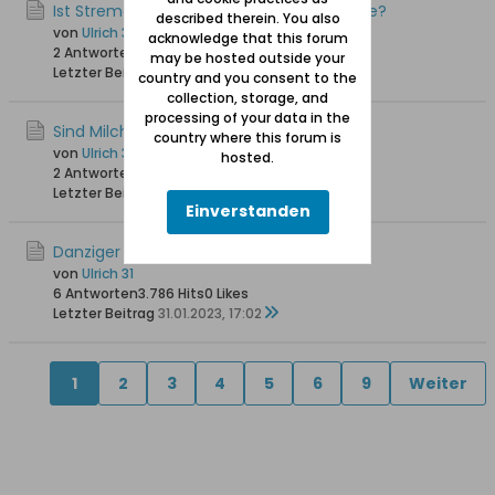
Ist Stremellachs eine Danziger Delikatesse?
described therein. You also
von
Ulrich 31
acknowledge that this forum
2 Antworten
3.982 Hits
0 Likes
may be hosted outside your
Letzter Beitrag
07.01.2024, 12:17
country and you consent to the
collection, storage, and
processing of your data in the
Sind Milchbars in Danzig noch günstig?
country where this forum is
von
Ulrich 31
hosted.
2 Antworten
6.928 Hits
0 Likes
Letzter Beitrag
10.02.2023, 12:39
Einverstanden
Danziger Milch (Mleko gdańskie)
von
Ulrich 31
6 Antworten
3.786 Hits
0 Likes
Letzter Beitrag
31.01.2023, 17:02
1
2
3
4
5
6
9
Weiter