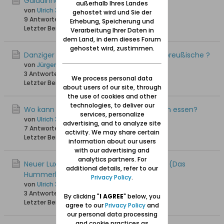
Galadinner im Artushof am 11.09.2025
außerhalb Ihres Landes
von
Ulrich 31
gehostet wird und Sie der
9 Antworten
3.114 Hits
0 Likes
Erhebung, Speicherung und
Letzter Beitrag
18.09.2025, 22:00
Verarbeitung Ihrer Daten in
dem Land, in dem dieses Forum
gehostet wird, zustimmen.
Danziger Küche, Kaschubische, oder Ostpreußische ?
von
Jürgen_W
3 Antworten
2.657 Hits
0 Likes
We process personal data
Letzter Beitrag
14.06.2025, 16:45
about users of our site, through
the use of cookies and other
technologies, to deliver our
Wo kann man in der Dreistadt guten Fisch essen?
services, personalize
von
Ulrich 31
advertising, and to analyze site
7 Antworten
5.523 Hits
0 Likes
activity. We may share certain
Letzter Beitrag
14.08.2024, 22:51
information about our users
with our advertising and
analytics partners. For
Neuer Luxus in Danzig: The Lobster house (Das
additional details, refer to our
Hummerhaus), Lange Brücke 24
Privacy Policy
.
von
Ulrich 31
3 Antworten
2.800 Hits
0 Likes
By clicking "
I AGREE
" below, you
Letzter Beitrag
09.06.2024, 11:59
agree to our
Privacy Policy
and
our personal data processing
and cookie practices as