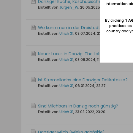
Danziger Küche, Kaschubische, oder Ostpreuß
information abo
Erstellt von
Jürgen_W
,
26.05.2025, 11:49
By clicking "
I A
practices as
Wo kann man in der Dreistadt guten Fisch es
country and yo
Erstellt von
Ulrich 31
,
08.07.2024, 23:28
Neuer Luxus in Danzig: The Lobster house (
Erstellt von
Ulrich 31
,
08.06.2024, 11:42
Ist Stremellachs eine Danziger Delikatesse?
Erstellt von
Ulrich 31
,
06.01.2024, 22:27
Sind Milchbars in Danzig noch günstig?
Erstellt von
Ulrich 31
,
23.08.2022, 23:20
Danziger Milch (Mleko gdańskie)