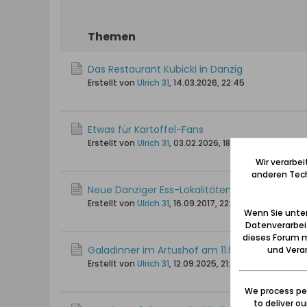
Themen
Das Restaurant Kubicki in Danzig
Erstellt von
Ulrich 31
,
14.03.2026, 22:45
Etwas für Kartoffel-Fans
Erstellt von
Ulrich 31
,
03.02.2026, 18:18
Wir verarbe
anderen Tech
Neue Danziger Ess-Lokalitäten
Erstellt von
Ulrich 31
,
16.09.2017, 22:41
Wenn Sie unten
Datenverarbei
dieses Forum m
Galadinner im Artushof am 11.09.2025
und Verar
Erstellt von
Ulrich 31
,
12.09.2025, 21:17
We process per
to deliver o