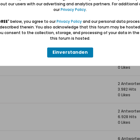
ische ?
3 Antworte
ut our users with our advertising and analytics partners. For additional d
2.658 Hits
our
Privacy Policy
.
0 Likes
GREE
" below, you agree to our
Privacy Policy
and our personal data proces
 described therein. You also acknowledge that this forum may be hosted
sen?
7 Antworte
u consent to the collection, storage, and processing of your data in th
5.524 Hits
this forum is hosted.
0 Likes
Einverstanden
Das Hummerhaus), Lange Brücke 24
3 Antworte
2.800 Hits
0 Likes
2 Antworte
3.982 Hits
0 Likes
2 Antworte
6.928 Hits
0 Likes
6 Antworte