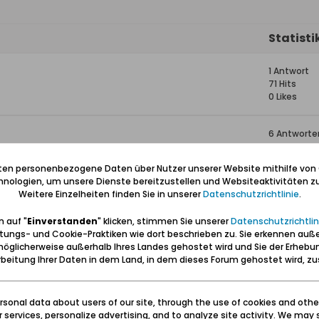
Statisti
1 Antwort
71 Hits
0 Likes
6 Antworte
259 Hits
0 Likes
iten personenbezogene Daten über Nutzer unserer Website mithilfe von
nologien, um unsere Dienste bereitzustellen und Websiteaktivitäten zu
Weitere Einzelheiten finden Sie in unserer
Datenschutzrichtlinie
.
38 Antwort
29.191 Hits
 auf "
Einverstanden
" klicken, stimmen Sie unserer
Datenschutzrichtlin
0 Likes
tungs- und Cookie-Praktiken wie dort beschrieben zu. Sie erkennen auß
öglicherweise außerhalb Ihres Landes gehostet wird und Sie der Erhebu
9 Antworte
beitung Ihrer Daten in dem Land, in dem dieses Forum gehostet wird, 
3.114 Hits
0 Likes
sonal data about users of our site, through the use of cookies and othe
ur services, personalize advertising, and to analyze site activity. We may 