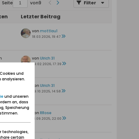
Seite
von
9
Filter
ken
Letzter Beitrag
von
mottlau1
18.03.2026, 19:47
n
von
Ulrich 31
09.02.2026, 17:39
 Cookies und
 analysieren.
en
von
Ulrich 31
29.10.2025, 14:58
ie
und unseren
erdem an, dass
ng, Speicherung
n
von
RRose
zustimmen.
18.09.2025, 22:00
r technologies,
share certain