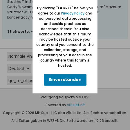
Stutthof" in Sztutowo
Certyfikowany przewodnik i wolontariusz po muzeum "Muzeum
By clicking "
I AGREE
" below, you
Stutthof w Sztutowie - Niemiecki nazistowski obóz
agree to our
Privacy Policy
and
koncentracyjny i zagłady"
our personal data processing
and cookie practices as
described therein. You also
Stichworte:
-
acknowledge that this forum
may be hosted outside your
country and you consent to the
collection, storage, and
processing of your data in the
country where this forum is
hosted.
Einverstanden
Wolfgang Naujocks MMXXVI
Powered by
vBulletin®
Copyright © 2026 MH Sub I, LLC dba vBulletin. Alle Rechte vorbehalten.
Alle Zeitangaben in WEZ+1. Die Seite wurde um 12:26 erstellt.