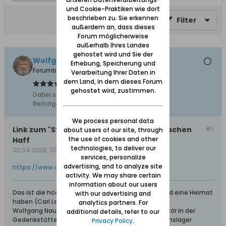
und Cookie-Praktiken wie dort
beschrieben zu. Sie erkennen
Filter
außerdem an, dass dieses
Forum möglicherweise
außerhalb Ihres Landes
gehostet wird und Sie der
Wolfgang
Erhebung, Speicherung und
Forumbetreiber
Verarbeitung Ihrer Daten in
dem Land, in dem dieses Forum
gehostet wird, zustimmen.
Dabei seit:
10.02.2008
Beiträge:
11627
We process personal data
Link zum "Streiflicht": Frischer Aal am Frischen
#1
about users of our site, through
the use of cookies and other
Haff
technologies, to deliver our
20.04.2008, 21:04
services, personalize
advertising, and to analyze site
https://www.danzig.de/showthread.php?t=1031
activity. We may share certain
information about our users
Das ist die höchste aller Gaben: Geborgen sein und eine Heimat
with our advertising and
haben (Carl Lange)
analytics partners. For
Wolfgang Naujocks: Zertifizierter Führer und Volontär in der
additional details, refer to our
Gedenkstätte/Museum "Deutsches Konzentrationslager
Privacy Policy
.