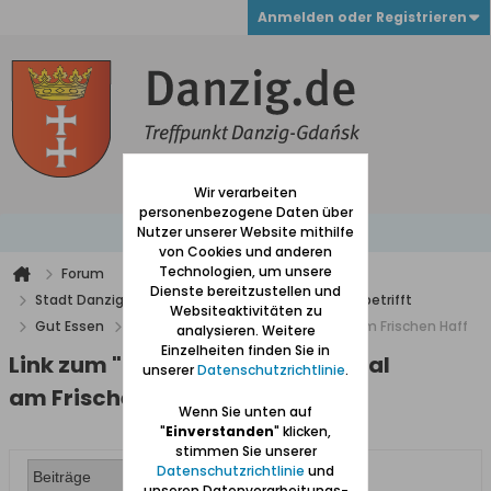
Anmelden oder Registrieren
Wir verarbeiten
personenbezogene Daten über
Nutzer unserer Website mithilfe
von Cookies und anderen
Technologien, um unsere
Forum
Dienste bereitzustellen und
Stadt Danzig mit Vororten und alles was Danzig betrifft
Websiteaktivitäten zu
Gut Essen
Link zum "Streiflicht": Frischer Aal am Frischen Haff
analysieren. Weitere
Einzelheiten finden Sie in
Link zum "Streiflicht": Frischer Aal
unserer
Datenschutzrichtlinie
.
am Frischen Haff
Wenn Sie unten auf
"
Einverstanden
" klicken,
stimmen Sie unserer
Datenschutzrichtlinie
und
unseren Datenverarbeitungs-