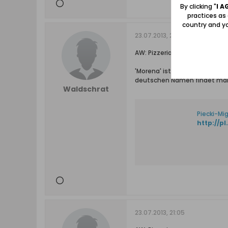
By clicking "
I A
practices as
country and yo
23.07.2013, 20:45
AW: Pizzeria
'Morena' ist umgangsprachlic
deutschen Namen findet man i
Waldschrat
Piecki-Mi
http://p
23.07.2013, 21:05