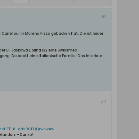
#1
Carrefour in Morena Pizza gebacken hat. Die ist leider
der ul. Jaśkowa Dolina 132 eine Swissmed-
ng. Da backt eine italienische Familie. Das Interieur
#2
ie=UTF-8...ed=0CFQQrwswAw
.
efunden. - Danke!