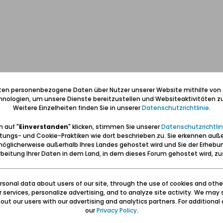
iten personenbezogene Daten über Nutzer unserer Website mithilfe von
nologien, um unsere Dienste bereitzustellen und Websiteaktivitäten zu
Weitere Einzelheiten finden Sie in unserer
Datenschutzrichtlinie
.
 auf "
Einverstanden
" klicken, stimmen Sie unserer
Datenschutzrichtlin
Adresse (Gamberorosso Ristorante Pizzeria Bar) gefunden:
http://galeri
tungs- und Cookie-Praktiken wie dort beschrieben zu. Sie erkennen auß
öglicherweise außerhalb Ihres Landes gehostet wird und Sie der Erhebu
beitung Ihrer Daten in dem Land, in dem dieses Forum gehostet wird, 
de.wikipedia.org/wiki/Gambero_Rosso
.
sonal data about users of our site, through the use of cookies and othe
ur services, personalize advertising, and to analyze site activity. We may 
ut our users with our advertising and analytics partners. For additional d
our
Privacy Policy
.