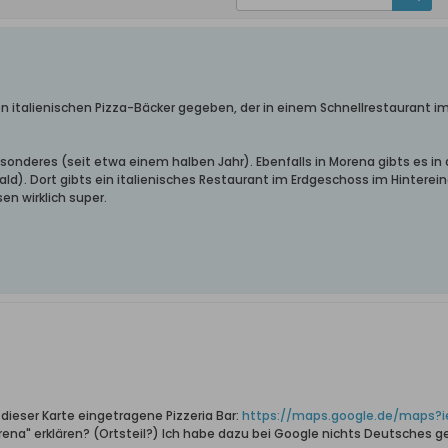
 italienischen Pizza-Bäcker gegeben, der in einem Schnellrestaurant im 
sonderes (seit etwa einem halben Jahr). Ebenfalls in Morena gibts es in 
). Dort gibts ein italienisches Restaurant im Erdgeschoss im Hintereinga
en wirklich super.
dieser Karte eingetragene Pizzeria Bar:
https://maps.google.de/maps?
rena" erklären? (Ortsteil?) Ich habe dazu bei Google nichts Deutsches g