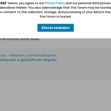
GREE
" below, you agree to our
Privacy Policy
and our personal data proces
 described therein. You also acknowledge that this forum may be hosted
u consent to the collection, storage, and processing of your data in th
this forum is hosted.
Einverstanden
h. Offiziell Piecki-Migowo (früher Pietzkendorf und Müggau). Aber auf 
m Internet sicher vieles.
gowo – Wikipedia, wolna encyklopedia
l.wikipedia.org/wiki/Piecki-Migowo