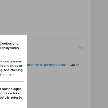
 Cookies und
 analysieren.
#3
ie
und unseren
a.trojmiasto.pl/szukaj.html?s=gamberorosso
. - Guten
erdem an, dass
ng, Speicherung
zustimmen.
r technologies,
share certain
etails, refer to