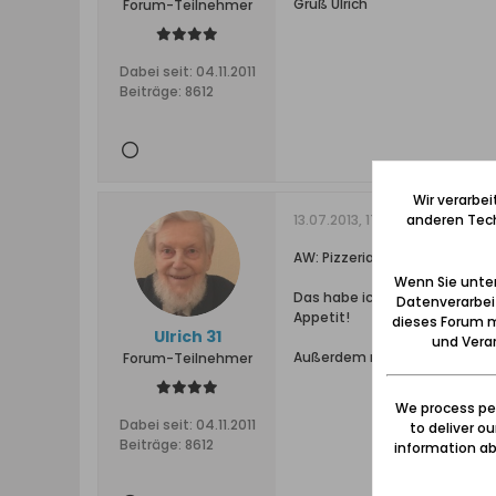
Gruß Ulrich
Forum-Teilnehmer
Dabei seit:
04.11.2011
Beiträge:
8612
Wir verarbe
13.07.2013, 17:53
anderen Tech
AW: Pizzeria
Wenn Sie unten
Das habe ich noch zu dieser 
Datenverarbei
Appetit!
dieses Forum m
Ulrich 31
und Verar
Außerdem noch dies:
http://
Forum-Teilnehmer
We process per
Dabei seit:
04.11.2011
to deliver o
Beiträge:
8612
information abo