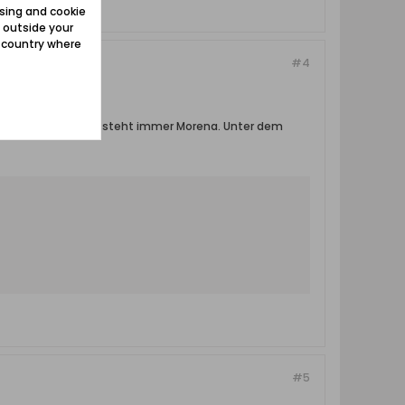
sing and cookie
 outside your
e country where
#4
den Straßenschildern steht immer Morena. Unter dem
#5