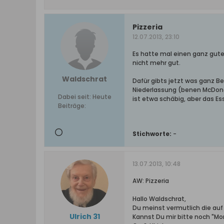
Pizzeria
12.07.2013, 23:10
Es hatte mal einen ganz guten
nicht mehr gut.
Waldschrat
Dafür gibts jetzt was ganz Be
Niederlassung (benen McDonald
Dabei seit:
Heute
ist etwa schäbig, aber das Ess
Beiträge:
Stichworte:
-
13.07.2013, 10:48
AW: Pizzeria
Hallo Waldschrat,
Du meinst vermutlich die auf 
Ulrich 31
Kannst Du mir bitte noch "Mo