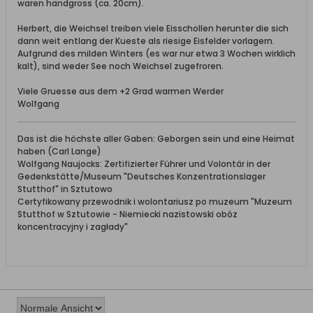
waren handgross (ca. 20cm).
Herbert, die Weichsel treiben viele Eisschollen herunter die sich
dann weit entlang der Kueste als riesige Eisfelder vorlagern.
Aufgrund des milden Winters (es war nur etwa 3 Wochen wirklich
kalt), sind weder See noch Weichsel zugefroren.
Viele Gruesse aus dem +2 Grad warmen Werder
Wolfgang
Das ist die höchste aller Gaben: Geborgen sein und eine Heimat
haben (Carl Lange)
Wolfgang Naujocks: Zertifizierter Führer und Volontär in der
Gedenkstätte/Museum "Deutsches Konzentrationslager
Stutthof" in Sztutowo
Certyfikowany przewodnik i wolontariusz po muzeum "Muzeum
Stutthof w Sztutowie - Niemiecki nazistowski obóz
koncentracyjny i zagłady"