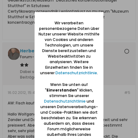
Gedenkstätte/Museum "Deutsches Konzentrationslager
Stutthof" in Sztutowo
Certyfikowany przewodnik i wolontariusz po muzeum "Muzeum
Stutthof w Sztutowie - Niemiecki nazistowski obóz
koncentracyjny i zagłady"
Wir verarbeiten
personenbezogene Daten über
Nutzer unserer Website mithilfe
von Cookies und anderen
Technologien, um unsere
Herbert Claaßen
Dienste bereitzustellen und
Websiteaktivitäten zu
Forum-Teilnehmer
analysieren. Weitere
Einzelheiten finden Sie in
Dabei seit:
13.02.2008
unserer
Datenschutzrichtlinie
.
Beiträge:
1009
Wenn Sie unten auf
"
Einverstanden
" klicken,
16.02.2012, 15:41
#5
stimmen Sie unserer
Datenschutzrichtlinie
und
AW: Fisch kaufen in GD
unseren Datenverarbeitungs-
und Cookie-Praktiken wie dort
Hallo Wolfgang!
beschrieben zu. Sie erkennen
Zander und Dorsch hervorragend um diese Jahreszeit und sehr
außerdem an, dass dieses
preiswert. Aber die Flunderchens? Die waren doch bestimmt
Forum möglicherweise
sehr, sehr platt und abgemagert.
außerhalb Ihres Landes
Aber was solls. Hauptsache alles hat gut geschmeckt. Die