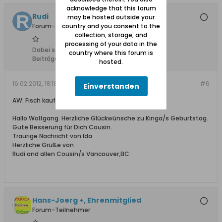
acknowledge that this forum
Rudi
may be hosted outside your
Forum-Teilnehmer
country and you consent to the
collection, storage, and
processing of your data in the
Dabei seit:
12.02.2008
country where this forum is
Beiträge:
108
hosted.
16.02.2012, 18:19
#6
Einverstanden
AW: Fisch kaufen in GD
Hallo Wolfgang. Herzliche Glückwünsche zu Kinga/s Geburtstag.
Gute Besserung für Dich Cousin.
Traurige Nachricht von Ida.
Herzliche Grüße von
Rudi and allen Cousin/s Vancouver,BC.
Hans-Joerg +, Ehrenmitglied
Forum-Teilnehmer