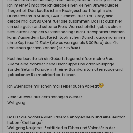
ich Internet) machte ich gerade einen kleinen Umweg ueber
Tiegenhof. Dort kaufte ich im Fischgeschaeft fangfrische
Flunderchens. 8 Stueck, 1.400 Gramm, fuer 3,50 Zloty, also
gerade mal gut 80 Cent fuer alle zusammen. Das ist auch hier
ein sehr guter und seltener Preis. Wahrscheinlich gab es einen
sehr guten Fang der verkehrsbedingt nicht transportiert werden
kann. Ausserdem kaufte ich topfrischen Dorsch, ausgenommen
ohne Kopf fuer 12 Zloty (etwas weniger als 3,00 Euro) das Kilo
und einen grossen Zander (28 Zlty/Kilo).
Nachher bereite ich ein Geburtstagsmahl fuer meine Frau.
Zuerst eine franzoesische Fischsuppe und dann knusprige
Zanderfilets in Panade mit feiner Basilikumtomatensauce und
gebackenen Rosmarinkartoeffelchen.
Ich wuensche mir schon mal selber guten Appetit
Viele Gruesse aus dem sonnigen Werder
Wolfgang
Das ist die höchste aller Gaben: Geborgen sein und eine Heimat
haben (Carl Lange)
Wolfgang Naujocks: Zertifizierter Führer und Volontär in der