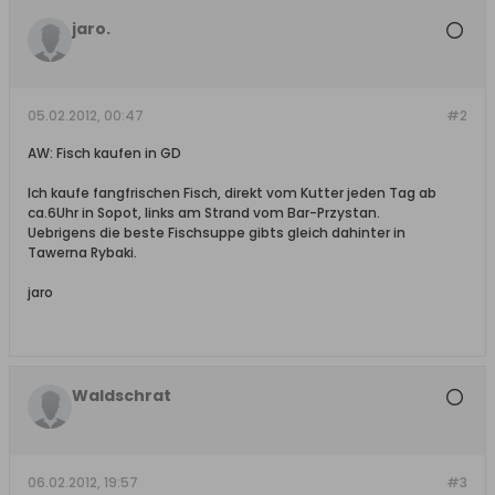
jaro.
05.02.2012, 00:47
#2
AW: Fisch kaufen in GD
Ich kaufe fangfrischen Fisch, direkt vom Kutter jeden Tag ab
ca.6Uhr in Sopot, links am Strand vom Bar-Przystan.
Uebrigens die beste Fischsuppe gibts gleich dahinter in
Tawerna Rybaki.
jaro
Waldschrat
06.02.2012, 19:57
#3