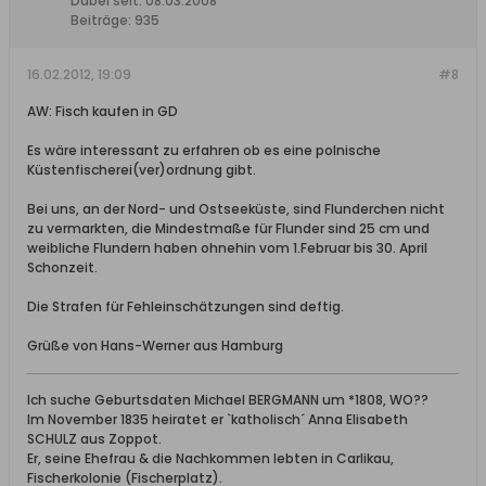
Dabei seit:
08.03.2008
Beiträge:
935
16.02.2012, 19:09
#8
AW: Fisch kaufen in GD
Es wäre interessant zu erfahren ob es eine polnische
Küstenfischerei(ver)ordnung gibt.
Bei uns, an der Nord- und Ostseeküste, sind Flunderchen nicht
zu vermarkten, die Mindestmaße für Flunder sind 25 cm und
weibliche Flundern haben ohnehin vom 1.Februar bis 30. April
Schonzeit.
Die Strafen für Fehleinschätzungen sind deftig.
Grüße von Hans-Werner aus Hamburg
Ich suche Geburtsdaten Michael BERGMANN um *1808, WO??
Im November 1835 heiratet er `katholisch´ Anna Elisabeth
SCHULZ aus Zoppot.
Er, seine Ehefrau & die Nachkommen lebten in Carlikau,
Fischerkolonie (Fischerplatz).