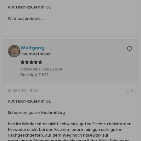
AW: Fisch kaufen in GD
Wird ausprobiert ....
Wolfgang
Forumbetreiber
Dabei seit:
10.02.2008
Beiträge:
11627
16.02.2012, 14:51
#4
AW: Fisch kaufen in GD
Schoenen guten Nachmittag,
hier im Werder ist es nicht schwierig, guten Fisch zu bekommen.
Entweder direkt bei den Fischern oder in einigen sehr guten
Fischgeschaeften. Auf dem Weg nach Pasewark zur
ambulanten Behandlung in der hiesigen Reha-Klinik (hier habe