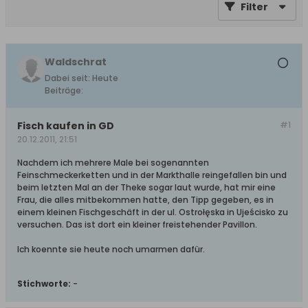
Filter
Waldschrat
Dabei seit:
Heute
Beiträge:
Fisch kaufen in GD
#1
20.12.2011, 21:51
Nachdem ich mehrere Male bei sogenannten
Feinschmeckerketten und in der Markthalle reingefallen bin und
beim letzten Mal an der Theke sogar laut wurde, hat mir eine
Frau, die alles mitbekommen hatte, den Tipp gegeben, es in
einem kleinen Fischgeschäft in der ul. Ostrołęska in Ujeścisko zu
versuchen. Das ist dort ein kleiner freistehender Pavillon.
Ich koennte sie heute noch umarmen dafür.
Stichworte:
-