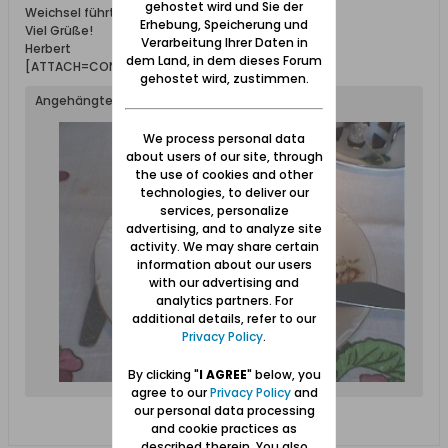
gehostet wird und Sie der
Weichsel führt jetzt doch bestimmt Eis?
Erhebung, Speicherung und
Viel Grüße!
Verarbeitung Ihrer Daten in
Herbert
dem Land, in dem dieses Forum
[ATTACH=CONFIG]9489[/ATTACH]
gehostet wird, zustimmen.
Angehängte Dateien
We process personal data
about users of our site, through
the use of cookies and other
technologies, to deliver our
services, personalize
advertising, and to analyze site
activity. We may share certain
information about our users
with our advertising and
analytics partners. For
additional details, refer to our
Privacy Policy
.
By clicking "
I AGREE
" below, you
agree to our
Privacy Policy
and
our personal data processing
and cookie practices as
described therein. You also