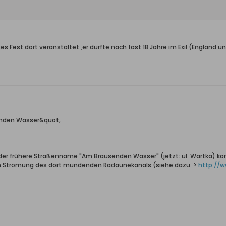
es Fest dort veranstaltet ,er durfte nach fast 18 Jahre im Exil (Englan
enden Wasser&quot;
 der frühere Straßenname "Am Brausenden Wasser" (jetzt: ul. Wartka) kom
n Strömung des dort mündenden Radaunekanals (siehe dazu: >
http://w