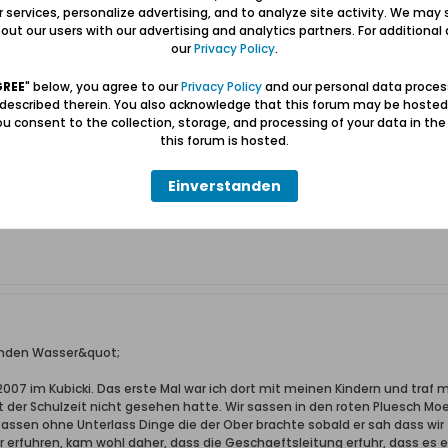
ur services, personalize advertising, and to analyze site activity. We may 
ut our users with our advertising and analytics partners. For additional d
enden Wasser&quot;
our
Privacy Policy
.
en, wir waren nicht innen, weil es zu voll war. Ich habe nur gesehen, dass
GREE
" below, you agree to our
Privacy Policy
and our personal data proces
estaunt, wie aufmerksam wir draußen trotz dieser Fülle bedient wurde
 described therein. You also acknowledge that this forum may be hosted
meiner Schwester innen im roten Plüsch (?) mit meiner Schwester geses
u consent to the collection, storage, and processing of your data in th
 Ober bedient, der bei der Bestellung einiger Gerichte fast unmerklich 
this forum is hosted.
rausenden Wasser"? Die Mottlau ist doch ganz ruhig. Der Begriff ist es ü
tere Gäste ähnlich gute Erfahrungen machen und nicht enttäuscht werde
Einverstanden
enden Wasser&quot;
 2007 im Kubicki. Das erste Mal war ich dort mit meinen Kindern und traf 
t der Schulzeit nicht gesehen hatte. Wir sassen in den roten Pluesch Mo
ssen ohne Unterlass Dinge die der Ober brachte sobald er sah dass wir f
 erfuhren, kam wohl daher, dass die Geschaeftsleitung erfuhr, dass es