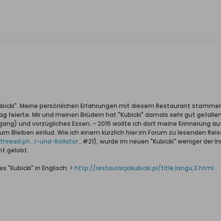
ubicki". Meine persönlichen Erfahrungen mit diesem Restaurant stamme
g feierte. Mir und meinen Brüdern hat "Kubicki" damals sehr gut gefalle
ang) und vorzügliches Essen. - 2015 wollte ich dort meine Erinnerung auf
 zum Bleiben einlud. Wie ich einem kürzlich hier im Forum zu lesenden R
hread.ph...l-und-Rollator
, #21), wurde im neuen "Kubicki" weniger der I
t gelobt.
 "Kubicki" in Englisch: >
http://restauracjakubicki.pl/title,langu,3.html
.