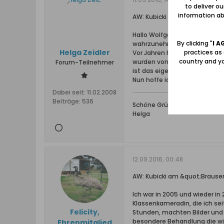
to deliver o
information abo
AW: Kubicki am &quot;Braus
Hallo Wolfgang, wie geschrieb
By clicking "
I A
wahrzunehmen. Ich habe nur g
Helga Zeidler
practices as
Vor Jahren habe ich mal mit 
country and yo
wurden von einem alten urigen
Forum-Teilnehmer
ist das eigentlich mit dem "B
Nun hoffe ich sehr, dass wei
Dabei seit:
11.02.2008
Beiträge:
536
Schöne Grüße
Helga
12.09.2016, 00:48
AW: Kubicki am &quot;Braus
Ich war in 2005 und wieder in
Klassenkameradin, die ich sei
Felicity,
Stunden, machten Bilder und a
besondere Behandlung die wir
Ehrenmitglied