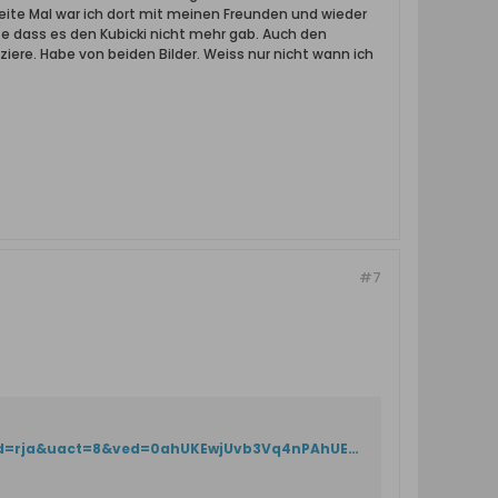
eite Mal war ich dort mit meinen Freunden und wieder
te dass es den Kubicki nicht mehr gab. Auch den
ere. Habe von beiden Bilder. Weiss nur nicht wann ich
#7
https://www.google.de/url?sa=t&rct=j&q=&esrc=s&source=web&cd=1&cad=rja&uact=8&ved=0ahUKEwjUvb3Vq4nPAhUEiSwKHbjmAtUQFggfMAA&url=http%3A%2F%2Fwww.gedanopedia.pl%2Fgdansk%2F%3Ftitle%3DKUBICKI_BRONIS%25C5%2581AW&usg=AFQjCNGQDSNbYgSboWMCm4y5yWnq5VonRQ