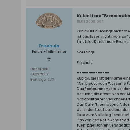
Kubicki am "Brausende
18.03.2008, 00:11
Kubicki ist allerdings nicht m
ist das Essen nicht mehr so "
(mottlau1) mit ihrem Ehemann
Frischula
Forum-Teilnehmer
Greetings
Frischula
Dabei seit:
==============
10.02.2008
Kubicki, dies ist der Name ei
Beiträge:
273
"Am brausenden Wasser" 5 (ul
Das Restaurant hatte vor de
besucht, die etwas von der 
Nationalitaeten verschoener
Das Cafe "International", das
der in der Stadt studierenden
Liste zum Volkstag kandidiert
Das von den Nazis konfiszier
fuenfziger Jahren verstaatli