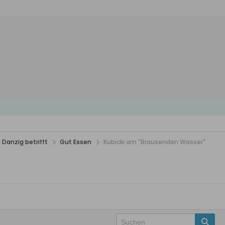
 Danzig betrifft
Gut Essen
Kubicki am "Brausenden Wasser"