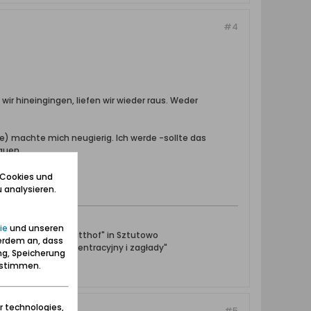
#4
wir hineingingen, liefen wir wieder raus. Weder
e) machte mich neugierig. Ich werde -sollte das
auen.
 Cookies und
 analysieren.
ie
und unseren
ntrationslager Stutthof" in Sztutowo
erdem an, dass
towski obóz koncentracyjny i zagłady"
ng, Speicherung
zustimmen.
r technologies,
#5