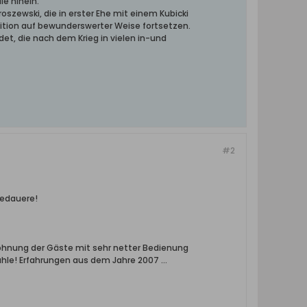
le hinein.
oszewski, die in erster Ehe mit einem Kubicki
dition auf bewunderswerter Weise fortsetzen.
det, die nach dem Krieg in vielen in-und
#2
bedauere!
rwöhnung der Gäste mit sehr netter Bedienung
ahle! Erfahrungen aus dem Jahre 2007 ...