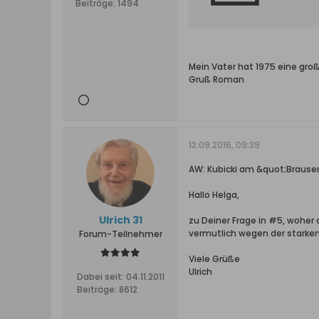
Beiträge:
1494
Mein Vater hat 1975 eine groß
Gruß Roman
12.09.2016, 09:39
AW: Kubicki am &quot;Braus
Hallo Helga,
Ulrich 31
zu Deiner Frage in #5, woher
vermutlich wegen der starke
Forum-Teilnehmer
Viele Grüße
Ulrich
Dabei seit:
04.11.2011
Beiträge:
8612