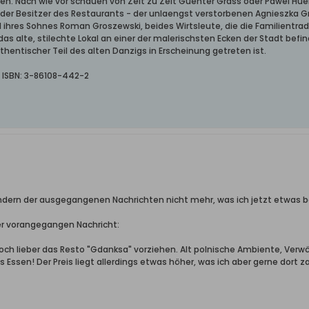
nden. Nach wie vor schauen von Zeit zu Zeit Guenter Grass oder Pawel Huel
 der Besitzer des Restaurants - der unlaengst verstorbenen Agnieszka Gr
 ihres Sohnes Roman Groszewski, beides Wirtsleute, die die Familientra
das alte, stilechte Lokal an einer der malerischsten Ecken der Stadt befin
hentischer Teil des alten Danzigs in Erscheinung getreten ist.
) ISBN: 3-86108-442-2
s Ändern der ausgegangenen Nachrichten nicht mehr, was ich jetzt etwas 
er vorangegangen Nachricht:
h doch lieber das Resto "Gdanksa" vorziehen. Alt polnische Ambiente, Ve
 Essen! Der Preis liegt allerdings etwas höher, was ich aber gerne dort z