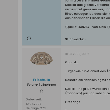
Schriftsteller mit ihren Freu
Dies ist das grosse Verdienst
verheiratet gewesen war, und
Hinzuzufuegen ist, dass sich 
auslaendischen Filmen als aut
(Quelle: DANZIG - von A bis Z
Stichworte:
-
18.03.2008, 00:16
Gdanska
... irgenwie funktioniert da
Frischula
Deshalb ein Nachschlag zu d
Forum-Teilnehmer
Kubicki - na ja. Da würde ic
(männlich) pur und sehr gutes
Dabei seit:
Greetings
10.02.2008
Beiträge:
273