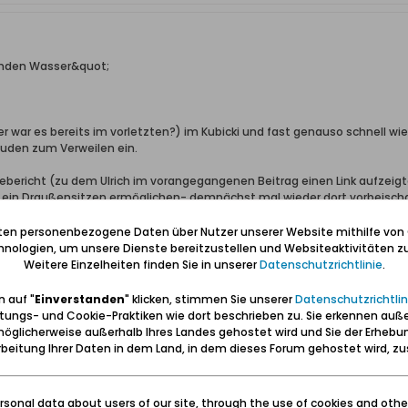
enden Wasser&quot;
er war es bereits im vorletzten?) im Kubicki und fast genauso schnell wie 
uden zum Verweilen ein.
ebericht (zu dem Ulrich im vorangegangenen Beitrag einen Link aufzeigt
ein Draußensitzen ermöglichen- demnächst mal wieder dort vorbeisch
er
iten personenbezogene Daten über Nutzer unserer Website mithilfe von
nologien, um unsere Dienste bereitzustellen und Websiteaktivitäten zu
Weitere Einzelheiten finden Sie in unserer
Datenschutzrichtlinie
.
ben: Geborgen sein und eine Heimat haben (Carl Lange)
 auf "
Einverstanden
" klicken, stimmen Sie unserer
Datenschutzrichtlin
erter Führer und Volontär in der Gedenkstätte/Museum "Deutsches Konze
tungs- und Cookie-Praktiken wie dort beschrieben zu. Sie erkennen auß
wolontariusz po muzeum "Muzeum Stutthof w Sztutowie - Niemiecki nazis
öglicherweise außerhalb Ihres Landes gehostet wird und Sie der Erhebu
beitung Ihrer Daten in dem Land, in dem dieses Forum gehostet wird, 
sonal data about users of our site, through the use of cookies and othe