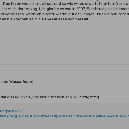
n. Das Essen war schmackhaft und so wie wir es erwartet hatten. Das zw
ie mich dort anzog. (Ich glaube es war in 2007)War traurig als ich hoer
hr vermissen, wenn ich einmal wieder auf der Langen Bruecke herumspazi
ten bis Stephen es tut. Liebe Gruesse von der Feli
enden Wasser&quot;
der dieses Lokals ,und war auch Politisch in Danzig tätig.
tungshinweis