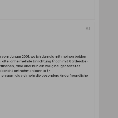
#3
n vom Januar 2001, wo ich damals mit meinen beiden
n: alte, anheimelnde Einrichtung (noch mit Garderobe-
frischen, fand aber nun ein völlig neugestaltetes
eisebericht entnehmen konnte (>
nnenraum als vielmehr die besonders kinderfreundliche