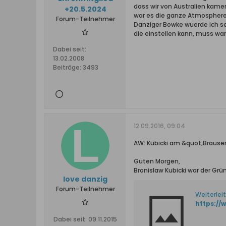
dass wir von Australien kame
+20.5.2024
war es die ganze Atmosphere d
Forum-Teilnehmer
Danziger Bowke wuerde ich se
die einstellen kann, muss war
Dabei seit:
13.02.2008
Beiträge:
3493
12.09.2016, 09:04
AW: Kubicki am &quot;Braus
Guten Morgen,
Bronislaw Kubicki war der Grün
love danzig
Forum-Teilnehmer
Weiterlei
Dabei seit:
09.11.2015