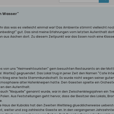
n Wasser"
ehr das was es vielleicht einmal war! Das Ambiente stimmt vielleicht noch
unbedingt" gut. Das sind meine Erfahrungen vom letzten Aufenthalt dort 
 aus Aachen dort. Zu diesem Zeitpunkt war das Essen noch eine Klasse 
nes von uns "Heimwehtouristen" gern besuchten Restaurants an der Mottla
. Wartka) gegruendet. Das Lokal trug in jener Zeit den Namen "Cafe Inte
m Krieg eine feste Stammkundschaft. Es wurde nicht wegen seiner gut
Atmosphaere alter Hafenkneipen hatte. Den Gaesten spielte ein Orchest
ten den Aufenthalt.
 auch "Nixquelle" genannt wurde, war in den Zwischenkriegsjahren ein Tr
 Polen. Aus Feststellungen geht hervor, dass der Besitzer des Lokals, Bron
e.
te Haus der Kubickis hat den Zweiten Weltkrieg gluecklicherweise uebers
cht, weiter und zog zahlreiche Gaeste an. In den vergangenen Jahrzehnte