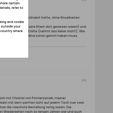
share certain
etails, refer to
 das Kubicki sich verändert hatte, ohne Einzelheiten
sing and cookie
n.
 outside your
sen (weil schon unsere Eltern dort gewesen waren) und
e country where
mit dem Kopf schüttelte (nehmt das lieber nicht!). Wie
brigens, den ich als Kind schon gehört haben muss.
n.
#6
mich mit Christel von Pomierzsinski, meiner
ebeln mit dem sanften Licht auf jedem Tisch fuer zwei
uer die naechste Bestellung fertig waren. Die
 ein Wiedersehen nach so langen Jahren war und auch