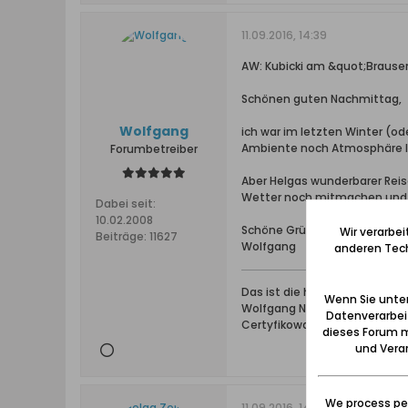
11.09.2016, 14:39
AW: Kubicki am &quot;Braus
Schönen guten Nachmittag,
Wolfgang
ich war im letzten Winter (od
Ambiente noch Atmosphäre l
Forumbetreiber
Aber Helgas wunderbarer Reis
Wetter noch mitmachen und 
Dabei seit:
10.02.2008
Schöne Grüße aus dem Werd
Wir verarbe
Beiträge:
11627
Wolfgang
anderen Tech
Das ist die höchste aller Ga
Wenn Sie unten
Wolfgang Naujocks: Zertifizi
Datenverarbei
Certyfikowany przewodnik i 
dieses Forum m
und Verar
We process per
11.09.2016, 14:57