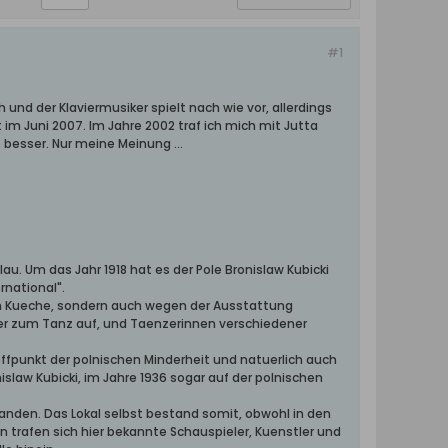
#1
 und der Klaviermusiker spielt nach wie vor, allerdings
im Juni 2007. Im Jahre 2002 traf ich mich mit Jutta
besser. Nur meine Meinung ...
u. Um das Jahr 1918 hat es der Pole Bronislaw Kubicki
rnational".
en Kueche, sondern auch wegen der Ausstattung
er zum Tanz auf, und Taenzerinnen verschiedener
effpunkt der polnischen Minderheit und natuerlich auch
islaw Kubicki, im Jahre 1936 sogar auf der polnischen
tanden. Das Lokal selbst bestand somit, obwohl in den
n trafen sich hier bekannte Schauspieler, Kuenstler und