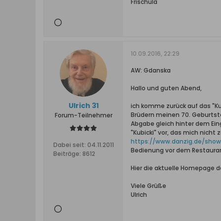
Frischula
10.09.2016, 22:29
AW: Gdanska
Hallo und guten Abend,
Ulrich 31
ich komme zurück auf das "K
Brüdern meinen 70. Geburtsta
Forum-Teilnehmer
Abgabe gleich hinter dem Eing
"Kubicki" vor, das mich nicht
https://www.danzig.de/showt
Dabei seit:
04.11.2011
Bedienung vor dem Restauran
Beiträge:
8612
Hier die aktuelle Homepage des
Viele Grüße
Ulrich