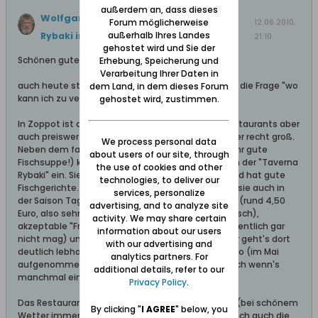
außerdem an, dass dieses
Wolfgang
hat ein Thema erstellt
Taverna
Forum möglicherweise
12.06.2010,
außerhalb Ihres Landes
Rybaki in Zoppot
.
21:10
gehostet wird und Sie der
Schönen guten Abend,
Erhebung, Speicherung und
Verarbeitung Ihrer Daten in
auch heute stellt sich dem Urlauber immer wieder die Frage "wo
dem Land, in dem dieses Forum
kann ich zu vernünftigen Preisen gut essen"?
gehostet wird, zustimmen.
In Zoppot ist das Angebot guter hochpreisiger Restaurants aber
auch preiswerter Restaurants für den Strandgänger recht groß.
We process personal data
Neben dem fast schon legendären "Przystan" (sehr gute
about users of our site, through
Fischsuppe!) kehre ich auch immer wieder gerne in der "Taverna
the use of cookies and other
Rybaki" ein. Sie ist preiswert, kein Schnellimbiss, und hat gute
technologies, to deliver our
Fischgerichte. Besonders hervorzuheben ist, dass sie auch in
services, personalize
der Saison Tagesgerichte anbietet. Für 17,99 Zloty (rund 4,50
advertising, and to analyze site
Euro, also sehr preiswert!) gibt es Fisch (meist Dorsch),
activity. We may share certain
akzeptable "Frytki" (das sind "Pommes" die ich eigentlich gar
information about our users
nicht mag) und ein kleines kühles Bier. Im Sommer geht's dort
with our advertising and
deutlich lebhafter zu als auf dem beigefügten Foto (im Mai
analytics partners. For
aufgenommen). Das Personal ist höflich, flott, auch wenn's
additional details, refer to our
manchmal ein bisschen dauert.
Privacy Policy
.
Das Restaurant verfügt über einen Außenbereich (bei schönem
By clicking "
I AGREE
" below, you
Wetter immer besetzt), ein Erdgeschoss in dem sich auch die