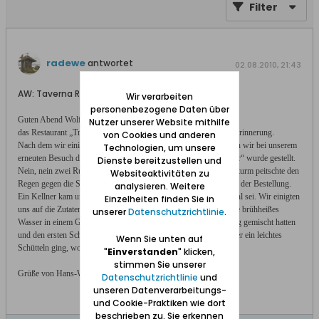
Filter
radewe
antwortet
02.08.2010, 21:43
AW: Taverna Rybaki in Zoppot
Wir verarbeiten
personenbezogene Daten über
Guten Abend Wolfgang,
Nutzer unserer Website mithilfe
das Restaurant „Traverna Rybaki“ haben wir in guter/amüsanter Erinnerung.
von Cookies und anderen
Nach dem wir einige Male in der Bar gut gespeist hatten, bekamen wir bei unserem
Technologien, um unsere
erneuten Besuch die Speisekarte gereicht und die Frage „zwei Bier“ wurde gestellt.
Dienste bereitzustellen und
Nein, nein zwei Rum-Grog bitte, sagte ich. (es war kalt und der Sturm peitschte den
Websiteaktivitäten zu
Regen gegen die Scheiben) Die junge Serviererin verschwand mit der Bestellung.
analysieren. Weitere
Ein Kellner kam und erkundigte sich was für ein Getränk das wohl sei. Wir einigten
Einzelheiten finden Sie in
uns auf die Zutaten Bacardi, heißes Wasser und Zucker. Er brachte brühheißes
unserer
Datenschutzrichtlinie
.
Wasser in einem Glas und die bestellten Zutaten. Als wir den Grog gemischt hatten
und den ersten Schluck tranken merkten wir wie durch den Kellner ein leichtes
Wenn Sie unten auf
Schütteln ging, worüber wir gemeinsam herzhaft lachten.
"
Einverstanden
" klicken,
stimmen Sie unserer
Grüße von Hans-Werner aus Hamburg
Datenschutzrichtlinie
und
unseren Datenverarbeitungs-
und Cookie-Praktiken wie dort
beschrieben zu. Sie erkennen