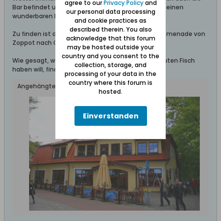
agree to our
Privacy Policy
and
Bar befindet und ein Obergeschoss von dem man einen
our personal data processing
wunderbaren Blick auf den Strand und die See hat.
and cookie practices as
described therein. You also
Zu finden ist die "Taverna Rybaki" an der Strandpromenade von
acknowledge that this forum
Zoppot nach Glettkau.
may be hosted outside your
country and you consent to the
Wie gesagt, wenn ich mal schnell einen Happen guten Fisch
collection, storage, and
haben will, findet man mich dort...
processing of your data in the
country where this forum is
Angehängte Dateien
hosted.
Einverstanden