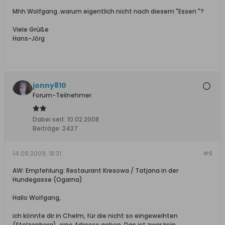
Mhh Wolfgang..warum eigentlich nicht nach diesem "Essen "?
Viele Grüße
Hans-Jörg
jonny810
Forum-Teilnehmer
Dabei seit:
10.02.2008
Beiträge:
2427
14.09.2009, 18:31
#8
AW: Empfehlung: Restaurant Kresowa / Tatjana in der
Hundegasse (Ogarna)
Hallo Wolfgang,
ich könnte dir in Chelm, für die nicht so eingeweihten
(Stolzenberg), eine Adresse geben. Das ist zwar kein