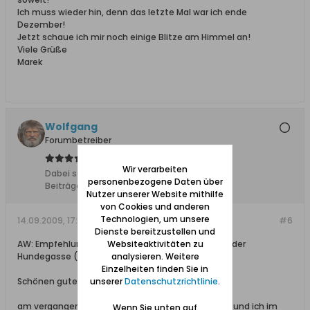
Ich muss wieder hin, denn das letzte Mal war ich ende
Dezember!
Jetzt schaue ich mir noch einige Blitze am Himmel an!
Viele Grüße
Marek
Wolfgang
Forumbetreiber
Wir verarbeiten
Dabei seit:
10.02.2008
personenbezogene Daten über
Beiträge:
11627
Nutzer unserer Website mithilfe
von Cookies und anderen
Technologien, um unsere
14.09.2009, 17:22
#6
Dienste bereitzustellen und
AW: Empfehlung: Restaurant Kresowa / Tatjana in der
Websiteaktivitäten zu
Hundegasse (Ogarna)
analysieren. Weitere
Einzelheiten finden Sie in
Schönen guten Nachmittag,
unserer
Datenschutzrichtlinie
.
am vergangenen Freitag Abend waren meine Frau und ich im
Wenn Sie unten auf