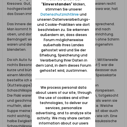
Kresowa. Gut, ich gebe es zu, unsere Erwartungen waren recht
"
Einverstanden
" klicken,
hochgesteckt, aber als das Restaurant noch in Borowa war, hat
stimmen Sie unserer
das Essen immer geschmeckt.
Datenschutzrichtlinie
und
unseren Datenverarbeitungs-
Das Innere des Restaurants ist eigentlich recht ansprechend.
und Cookie-Praktiken wie dort
Man kommt hinein, ein Treppe führt zur rechten Hand nach
beschrieben zu. Sie erkennen
oben, und dort findet man dann auch eine nette Einrichtung.
außerdem an, dass dieses
Bemängelt werden muss jedoch, dass alle Lampen ohne Schirm
Forum möglicherweise
waren und die gleißenden nackten Glühbirnen unangenehm
außerhalb Ihres Landes
blendeten.
gehostet wird und Sie der
Erhebung, Speicherung und
Da ich Auto fuhr, fragte ich nach alkoholfreiem Bier. Mittlerweile
Verarbeitung Ihrer Daten in
nichts Besonderes mehr. "Nie ma!" (haben wir nicht!) war die
dem Land, in dem dieses Forum
kurze und bündige Antwort. Gut, dann eben Mineralwasser aus
gehostet wird, zustimmen.
einem Minifläschchen zu einem Maxipreis. Aus der Speisekarte
bestellte ich eines meiner Lieblingsgerichte: "Flaki"
(Kuttelsuppe), als Hauptgericht einen kaukasischen
We process personal data
Schaschlikspieß. Nach ewig langer Zeit kamen die Vorspeisen.
about users of our site, through
Die Flaki waren, ich sage das mal sehr diplomatisch, totgekocht
the use of cookies and other
und geschmacksneutral. Gut, immer noch besser, als wenn sie
technologies, to deliver our
muffeln, aber trotzdem nicht das was ich erwartete. Welche
services, personalize
Suppe meine Frau hatte, weiß ich nicht mehr, das ist aber auch
advertising, and to analyze site
nicht wichtig, denn sie war ebensowenig zufrieden wie ich. Eine
activity. We may share certain
halbe Ewigkeit später kam mein Hauptgericht, der kaukasische
information about our users
Schaschlikspieß.