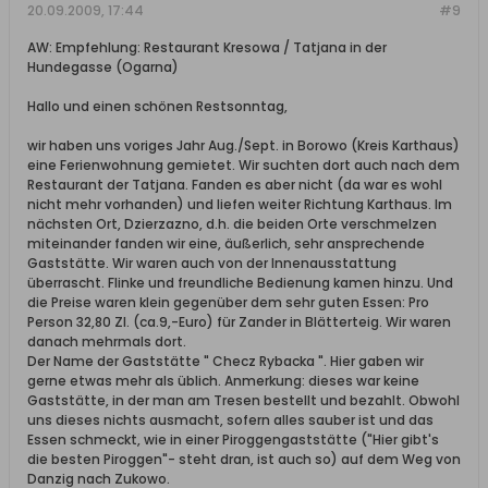
20.09.2009, 17:44
#9
AW: Empfehlung: Restaurant Kresowa / Tatjana in der
Hundegasse (Ogarna)
Hallo und einen schönen Restsonntag,
wir haben uns voriges Jahr Aug./Sept. in Borowo (Kreis Karthaus)
eine Ferienwohnung gemietet. Wir suchten dort auch nach dem
Restaurant der Tatjana. Fanden es aber nicht (da war es wohl
nicht mehr vorhanden) und liefen weiter Richtung Karthaus. Im
nächsten Ort, Dzierzazno, d.h. die beiden Orte verschmelzen
miteinander fanden wir eine, äußerlich, sehr ansprechende
Gaststätte. Wir waren auch von der Innenausstattung
überrascht. Flinke und freundliche Bedienung kamen hinzu. Und
die Preise waren klein gegenüber dem sehr guten Essen: Pro
Person 32,80 Zl. (ca.9,-Euro) für Zander in Blätterteig. Wir waren
danach mehrmals dort.
Der Name der Gaststätte " Checz Rybacka ". Hier gaben wir
gerne etwas mehr als üblich. Anmerkung: dieses war keine
Gaststätte, in der man am Tresen bestellt und bezahlt. Obwohl
uns dieses nichts ausmacht, sofern alles sauber ist und das
Essen schmeckt, wie in einer Piroggengaststätte ("Hier gibt's
die besten Piroggen"- steht dran, ist auch so) auf dem Weg von
Danzig nach Zukowo.