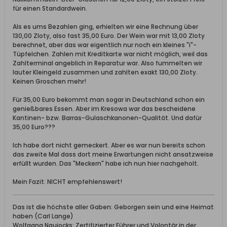
für einen Standardwein.
Als es ums Bezahlen ging, erhielten wir eine Rechnung über
130,00 Zloty, also fast 35,00 Euro. Der Wein war mit 13,00 Zloty
berechnet, aber das war eigentlich nur noch ein kleines "i"-
Tüpfelchen. Zahlen mit Kreditkarte war nicht möglich, weil das
Zahlterminal angeblich in Reparatur war. Also fummelten wir
lauter Kleingeld zusammen und zahlten exakt 130,00 Zloty.
Keinen Groschen mehr!
Für 35,00 Euro bekommt man sogar in Deutschland schon ein
genießbares Essen. Aber im Kresowa war das bescheidene
Kantinen- bzw. Barras-Gulaschkanonen-Qualität. Und dafür
35,00 Euro???
Ich habe dort nicht gemeckert. Aber es war nun bereits schon
das zweite Mal dass dort meine Erwartungen nicht ansatzweise
erfüllt wurden. Das "Meckern" habe ich nun hier nachgeholt.
Mein Fazit: NICHT empfehlenswert!
Das ist die höchste aller Gaben: Geborgen sein und eine Heimat
haben (Carl Lange)
Wolfgang Naujocks: Zertifizierter Führer und Volontär in der