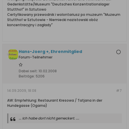
Gedenkstätte/Museum "Deutsches Konzentrationslager
Stutthof" in Sztutowo
Certyfikowany przewodnik i wolontariusz po muzeum "Muzeum
Stutthof w Sztutowie - Niemiecki nazistowski obóz
koncentracyjny i zagłady"
Hans-Joerg +, Ehrenmitglied
Forum-Teilnehmer
Dabei seit:
10.02.2008
Beiträge:
5206
14.09.2009, 18:08
#7
AW: Empfehlung: Restaurant Kresowa / Tatjana in der
Hundegasse (Ogarna)
... Ich habe dort nicht gemeckert. ....