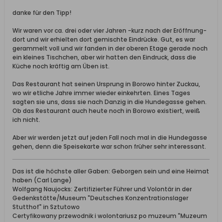
danke für den Tipp!
Wir waren vor ca. drei oder vier Jahren -kurz nach der Eröffnung-
dort und wir erhielten dort gemischte Eindrücke. Gut, es war
gerammelt voll und wir fanden in der oberen Etage gerade noch
ein kleines Tischchen, aber wir hatten den Eindruck, dass die
Küche noch kräftig am Üben ist.
Das Restaurant hat seinen Ursprung in Borowo hinter Zuckau,
wo wir etliche Jahre immer wieder einkehrten. Eines Tages
sagten sie uns, dass sie nach Danzig in die Hundegasse gehen.
Ob das Restaurant auch heute noch in Borowo existiert, weiß
ich nicht.
Aber wir werden jetzt auf jeden Fall noch mal in die Hundegasse
gehen, denn die Speisekarte war schon früher sehr interessant.
Das ist die höchste aller Gaben: Geborgen sein und eine Heimat
haben (Carl Lange)
Wolfgang Naujocks: Zertifizierter Führer und Volontär in der
Gedenkstätte/Museum "Deutsches Konzentrationslager
Stutthof" in Sztutowo
Certyfikowany przewodnik i wolontariusz po muzeum "Muzeum