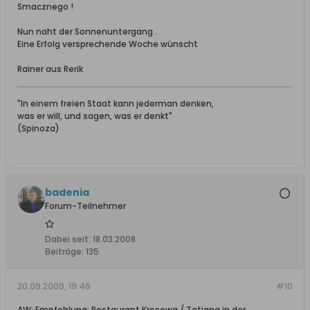
Smacznego !
Nun naht der Sonnenuntergang .
Eine Erfolg versprechende Woche wünscht
Rainer aus Rerik
"In einem freien Staat kann jederman denken,
was er will, und sagen, was er denkt"
(Spinoza)
badenia
Forum-Teilnehmer
Dabei seit:
18.03.2008
Beiträge:
135
20.09.2009, 19:46
#10
AW: Empfehlung: Restaurant Kresowa / Tatjana in der