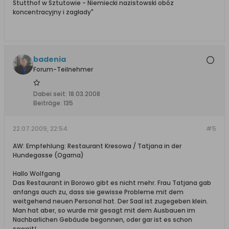
Stutthof w Sztutowie - Niemiecki nazistowski obóz
koncentracyjny i zagłady"
badenia
Forum-Teilnehmer
Dabei seit:
18.03.2008
Beiträge:
135
22.07.2009, 22:54
#5
AW: Empfehlung: Restaurant Kresowa / Tatjana in der
Hundegasse (Ogarna)
Hallo Wolfgang
Das Restaurant in Borowo gibt es nicht mehr. Frau Tatjana gab
anfangs auch zu, dass sie gewisse Probleme mit dem
weitgehend neuen Personal hat. Der Saal ist zugegeben klein.
Man hat aber, so wurde mir gesagt mit dem Ausbauen im
Nachbarlichen Gebäude begonnen, oder gar ist es schon
soweit!