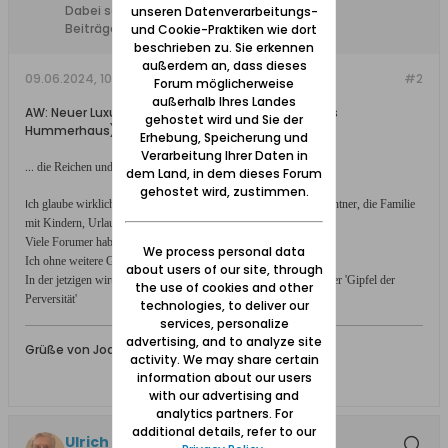
Dabei seit:
10.11.2015
unseren Datenverarbeitungs-
Beiträge:
5683
und Cookie-Praktiken wie dort
beschrieben zu. Sie erkennen
außerdem an, dass dieses
09.06.2024, 10:36
#2
Forum möglicherweise
außerhalb Ihres Landes
AW: Neuer Luxus in Danzig: The Lobster house (Das
gehostet wird und Sie der
Hummerhaus), Lange Brücke 24
Erhebung, Speicherung und
Verarbeitung Ihrer Daten in
...
die Reichen und Schönen endlich unter sich!
dem Land, in dem dieses Forum
gehostet wird, zustimmen.
ch glaube wirklich, dass sich der redlich arbeitende Danziger, Rentner, die Familie
I
mit Kindern, Urlauber, sich dieses Lokal leisten kann.
Viele Forumer haben es schon gelesen, Sprache verschlagen.
We process personal data
Ich ohne weitere Gedanken dazu, dies wäre Verschwendung.
about users of our site, through
In der jetzigen wirtschaftlichen Zeit ist es meiner Meinung nach der 'Gipfel der
the use of cookies and other
Perversität'
technologies, to deliver our
services, personalize
advertising, and to analyze site
Grüße von Joachim
activity. We may share certain
information about our users
with our advertising and
analytics partners. For
additional details, refer to our
Ulrich 31