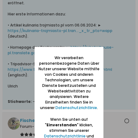
eröffnet.
Hier erste Informationen dazu:
• Artikel kulinaria.trojmiasto.pl vom 06.06.2024: ►
https://kulinaria-trojmiasto-pl.tran..._x_tr_pto=wapp
(deutsch).
• Homepage des Restaurants: ►
https://lobsterhouse-
pl.translate.go..._x_tr_pto=wapp
(deutsch).
Wir verarbeiten
personenbezogene Daten über
• Tripadvisor-Seite: ►
Nutzer unserer Website mithilfe
https://www.tripadvisor.in/Restauran...rn_Poland.html
von Cookies und anderen
(englisch).
Technologien, um unsere
Dienste bereitzustellen und
Ulrich
Websiteaktivitäten zu
analysieren. Weitere
Stichworte:
-
Einzelheiten finden Sie in
unserer
Datenschutzrichtlinie
.
Wenn Sie unten auf
Fischersjung
"
Einverstanden
" klicken,
Forum-Teilnehmer
stimmen Sie unserer
Datenschutzrichtlinie
und