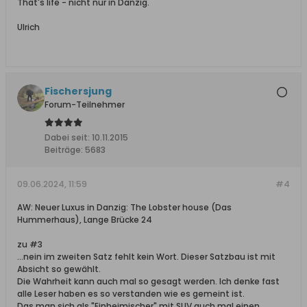
That's life - nicht nur in Danzig.
Ulrich
Fischersjung
Forum-Teilnehmer
Dabei seit:
10.11.2015
Beiträge:
5683
09.06.2024, 11:59
#4
AW: Neuer Luxus in Danzig: The Lobster house (Das
Hummerhaus), Lange Brücke 24
zu #3
...nein im zweiten Satz fehlt kein Wort. Dieser Satzbau ist mit
Absicht so gewählt.
Die Wahrheit kann auch mal so gesagt werden. Ich denke fast
alle Leser haben es so verstanden wie es gemeint ist.
Das man sich als "Einheimischer" mit SUV auch mal einen