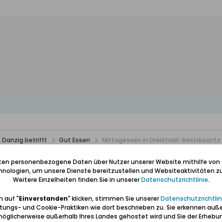
 Danzig betrifft
Gut Essen
Mittagessen in Dreistadt-Restaurants 
ts bis zu 30 PLN
iten personenbezogene Daten über Nutzer unserer Website mithilfe von
nologien, um unsere Dienste bereitzustellen und Websiteaktivitäten zu
Weitere Einzelheiten finden Sie in unserer
Datenschutzrichtlinie
.
 auf "
Einverstanden
" klicken, stimmen Sie unserer
Datenschutzrichtlin
tungs- und Cookie-Praktiken wie dort beschrieben zu. Sie erkennen auß
öglicherweise außerhalb Ihres Landes gehostet wird und Sie der Erhebu