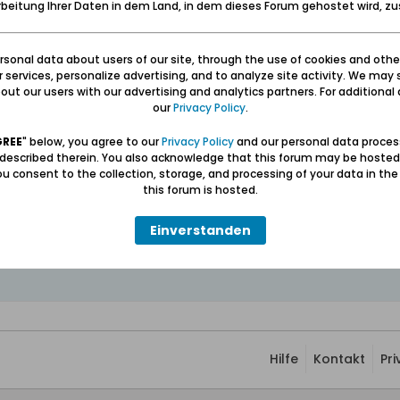
beitung Ihrer Daten in dem Land, in dem dieses Forum gehostet wird, 
t-Restaurants bis zu 30 PLN
sonal data about users of our site, through the use of cookies and othe
ur services, personalize advertising, and to analyze site activity. We may 
ut our users with our advertising and analytics partners. For additional d
ia.trojmiasto.pl-Artikel von heute nennt mehrere Restaurants in der Dre
our
Privacy Policy
.
-Besucher:
GREE
" below, you agree to our
Privacy Policy
and our personal data proces
to-pl.tran..._x_tr_pto=wapp
(deutsch).
 described therein. You also acknowledge that this forum may be hosted
u consent to the collection, storage, and processing of your data in th
findet sich außerdem ein entsprechender Artikel mit Adressen, wo man i
this forum is hosted.
Einverstanden
Hilfe
Kontakt
Pr