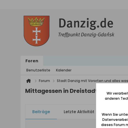
Foren
Benutzerliste
Kalender
Forum
Stadt Danzig mit Vororten und alles was
Mittagessen in Dreistadt-Restauran
Wir verarbe
anderen Tech
Beiträge
Letzte Aktivität
Bilder
Wenn Sie unten
Datenverarbei
dieses Forum m