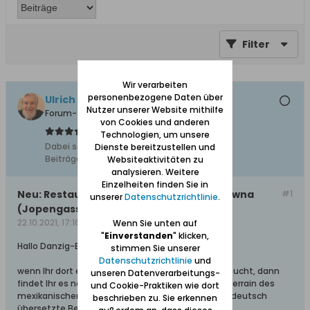
Filter
Wir verarbeiten
personenbezogene Daten über
Ulrich 31
Nutzer unserer Website mithilfe
Forum-Teilnehmer
von Cookies und anderen
Technologien, um unsere
Dabei seit:
04.11.2011
Dienste bereitzustellen und
Beiträge:
8612
Websiteaktivitäten zu
analysieren. Weitere
Einzelheiten finden Sie in
Neu: Restaurant "Tiki Jungle" in der ul. Piwna
#1
unserer
Datenschutzrichtlinie
.
(Jopengasse)
22.10.2021, 17:16
Wenn Sie unten auf
"
Einverstanden
" klicken,
Hallo Danzig-Besucher,
stimmen Sie unserer
Datenschutzrichtlinie
und
wenn Ihr dort ein außergewöhnliches Restaurant sucht, dann
unseren Datenverarbeitungs-
findet Ihr es neuerdings in der Piwna 50/51 im Souterrain des
und Cookie-Praktiken wie dort
mexikanischen Restaurants "Hola Tapas". Hier die deutsch
beschrieben zu. Sie erkennen
übersetzte Beschreibung dazu aus dem heutigen