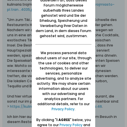
außerdem an, dass dieses
kulinaria.trojmiasto.pl-Artikel (>
https://kulinaria-trojmiasto-
Forum möglicherweise
pl.tran...4035,pozycja:0
) - Zitat:
außerhalb Ihres Landes
gehostet wird und Sie der
"Um zum Tiki Jungle zu gelangen, müssen Sie die Schwelle des
Erhebung, Speicherung und
Restaurants Hola Tapas überqueren und in den Keller gehen.
Verarbeitung Ihrer Daten in
Nachdem wir die Schwelle überschritten haben, bewegen wir
dem Land, in dem dieses Forum
uns in eine andere Welt. Erfrischende und farbenfrohe Cocktails,
gehostet wird, zustimmen.
exotisches Tiki-Klima, die Atmosphäre einer polynesischen
Insel. Die Besitzer des Restaurants argumentieren, dass ihre
Hauptspezialitäten Cocktails sind, die in "Magiern" serviert
We process personal data
werden, speziellen Bechern, die polynesischen Totems ähneln.
about users of our site, through
Die Speisekarte enthält keine typischen und bekannten Speisen
the use of cookies and other
wie: Mohito oder Sex am Strand. Stattdessen werden wir
technologies, to deliver our
interessante Geschmacksrichtungen direkt aus Polynesien
services, personalize
treffen, die viele Fans von Mixology positiv überraschen werden.
advertising, and to analyze site
Die lokalen Cocktails werden auf Basis von Rum, Bourbon,
activity. We may share certain
Tequilla und Brandy zubereitet."
information about our users
with our advertising and
Und hier virtuelle Eindrücke von diesem Keller-Restaurant, die
analytics partners. For
sonst nur im polnischen Original des o.a. Artikels einsehbar sind:
additional details, refer to our
>
https://kulinaria.trojmiasto.pl/Nowe...041,pozycja:46
.
Privacy Policy
.
Ich bin hier auf den ersten Erlebnisbericht von einem Besuch in
By clicking "
I AGREE
" below, you
diesem Restaurant gespannt.
agree to our
Privacy Policy
and