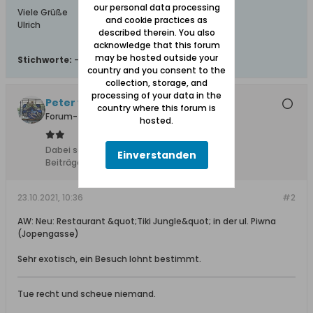
our personal data processing
Viele Grüße
and cookie practices as
Ulrich
described therein. You also
acknowledge that this forum
may be hosted outside your
Stichworte:
-
country and you consent to the
collection, storage, and
processing of your data in the
Peter von Groddeck
country where this forum is
Forum-Teilnehmer
hosted.
Dabei seit:
11.02.2008
Einverstanden
Beiträge:
1517
23.10.2021, 10:36
#2
AW: Neu: Restaurant &quot;Tiki Jungle&quot; in der ul. Piwna
(Jopengasse)
Sehr exotisch, ein Besuch lohnt bestimmt.
Tue recht und scheue niemand.