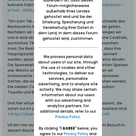
außerdem an, dass dieses
kulinaria.trojmiasto.pl-Artikel (>
https://kulinaria-trojmiasto-
Forum möglicherweise
pl.tran...4035,pozycja:0
) - Zitat:
außerhalb Ihres Landes
gehostet wird und Sie der
"Um zum Tiki Jungle zu gelangen, müssen Sie die Schwelle des
Erhebung, Speicherung und
Restaurants Hola Tapas überqueren und in den Keller gehen.
Verarbeitung Ihrer Daten in
Nachdem wir die Schwelle überschritten haben, bewegen wir
dem Land, in dem dieses Forum
uns in eine andere Welt. Erfrischende und farbenfrohe Cocktails,
gehostet wird, zustimmen.
exotisches Tiki-Klima, die Atmosphäre einer polynesischen
Insel. Die Besitzer des Restaurants argumentieren, dass ihre
Hauptspezialitäten Cocktails sind, die in "Magiern" serviert
We process personal data
werden, speziellen Bechern, die polynesischen Totems ähneln.
about users of our site, through
Die Speisekarte enthält keine typischen und bekannten Speisen
the use of cookies and other
wie: Mohito oder Sex am Strand. Stattdessen werden wir
technologies, to deliver our
interessante Geschmacksrichtungen direkt aus Polynesien
services, personalize
treffen, die viele Fans von Mixology positiv überraschen werden.
advertising, and to analyze site
Die lokalen Cocktails werden auf Basis von Rum, Bourbon,
activity. We may share certain
Tequilla und Brandy zubereitet."
information about our users
with our advertising and
Und hier virtuelle Eindrücke von diesem Keller-Restaurant, die
analytics partners. For
sonst nur im polnischen Original des o.a. Artikels einsehbar sind:
additional details, refer to our
>
https://kulinaria.trojmiasto.pl/Nowe...041,pozycja:46
.
Privacy Policy
.
Ich bin hier auf den ersten Erlebnisbericht von einem Besuch in
By clicking "
I AGREE
" below, you
diesem Restaurant gespannt.
agree to our
Privacy Policy
and