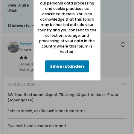
our personal data processing
Viele Grüße
and cookie practices as
Ulrich
described therein. You also
acknowledge that this forum
may be hosted outside your
Stichworte:
-
country and you consent to the
collection, storage, and
processing of your data in the
Peter von Groddeck
country where this forum is
Forum-Teilnehmer
hosted.
Dabei seit:
11.02.2008
Einverstanden
Beiträge:
1517
23.10.2021, 10:36
#2
AW: Neu: Restaurant &quot;Tiki Jungle&quot; in der ul. Piwna
(Jopengasse)
Sehr exotisch, ein Besuch lohnt bestimmt.
Tue recht und scheue niemand.