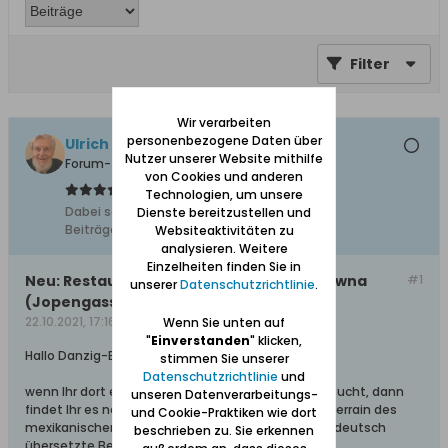
Filter
Wir verarbeiten
personenbezogene Daten über
Ulrich 31
Nutzer unserer Website mithilfe
Forum-Teilnehmer
von Cookies und anderen
Technologien, um unsere
Dabei seit:
04.11.2011
Dienste bereitzustellen und
Beiträge:
8612
Websiteaktivitäten zu
analysieren. Weitere
Einzelheiten finden Sie in
Neu: Restaurant "Tiki Jungle" in der ul. Piwna
#1
unserer
Datenschutzrichtlinie
.
(Jopengasse)
22.10.2021, 17:16
Wenn Sie unten auf
"
Einverstanden
" klicken,
Hallo Danzig-Besucher,
stimmen Sie unserer
Datenschutzrichtlinie
und
wenn Ihr dort ein außergewöhnliches Restaurant sucht, dann
unseren Datenverarbeitungs-
findet Ihr es neuerdings in der Piwna 50/51 im Souterrain des
und Cookie-Praktiken wie dort
mexikanischen Restaurants "Hola Tapas". Hier die deutsch
beschrieben zu. Sie erkennen
übersetzte Beschreibung dazu aus dem heutigen