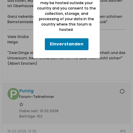
aus Essen, Mülheim, Duisburg oder auch noch Köln und Aachen
may be hosted outside your
ist Oberhausen ja keine große Entfernung.
country and you consent to the
collection, storage, and
Ganz nebenbei gibts in Oberhausen auch noch einen schönen
processing of your data in the
Bernsteinladen namens "Danziger Bernsteinschmuck".
country where this forum is
hosted.
Viele Grüße
Helga
Einverstanden
"Zwei Dinge sind unendlich, die menschliche Dummheit und das
Universum, beim Universum bin ich mir aber noch nicht sicher!"
(Albert Einstein)
Putzig
Forum-Teilnehmer
Dabei seit:
10.02.2008
Beiträge:
102
16.02.2008, 13:35
#6