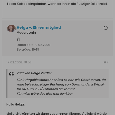
Tasse Kaffee eingeladen, wenn es Ihn in die Putziger Ecke treibt.
Helga +, Ehrenmitglied
Moderatorin
Dabei seit:
10.02.2008
Beiträge:
1948
17.02.2008, 18:53
#7
Zitat von
Helga Zeidler
Für Ruhrgebietsbewohner fast so nah wie Oberhausen, da
man bei rechtzeitiger Buchung von Dortmund mit Wizzair
für 50 Euro in 1 1/2 Stunden hinkommt.
Für mich wäre das also mal denkbar
Hallo Helga,
vielleicht könnten wir dann zusammen fliegen. Vielleicht würde