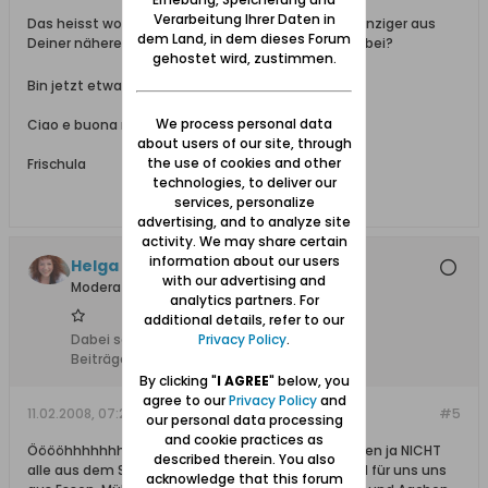
Verarbeitung Ihrer Daten in
Das heisst wohl, Du machst mal ein Treffen für Danziger aus
dem Land, in dem dieses Forum
Deiner näheren Umgebung? Ist S. G. dann auch dabei?
gehostet wird, zustimmen.
Bin jetzt etwas enttäuscht
We process personal data
Ciao e buona notte
about users of our site, through
the use of cookies and other
Frischula
technologies, to deliver our
services, personalize
advertising, and to analyze site
activity. We may share certain
information about our users
Helga +, Ehrenmitglied
with our advertising and
Moderatorin
analytics partners. For
additional details, refer to our
Privacy Policy
.
Dabei seit:
10.02.2008
Beiträge:
1948
By clicking "
I AGREE
" below, you
agree to our
Privacy Policy
and
11.02.2008, 07:23
#5
our personal data processing
and cookie practices as
Ööööhhhhhhhhhhhh, da fehlte ein Wort. Es kommen ja NICHT
described therein. You also
alle aus dem Süden, sollte es natürlich heißen und für uns uns
acknowledge that this forum