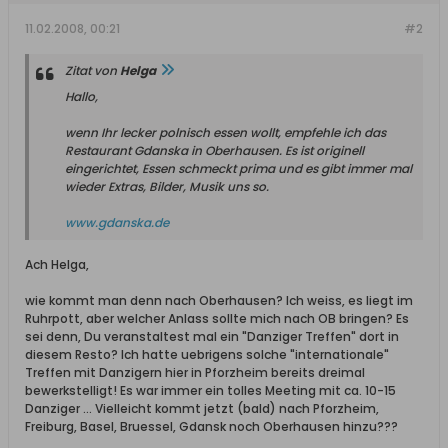
11.02.2008, 00:21
#2
Zitat von
Helga
Hallo,
wenn Ihr lecker polnisch essen wollt, empfehle ich das
Restaurant Gdanska in Oberhausen. Es ist originell
eingerichtet, Essen schmeckt prima und es gibt immer mal
wieder Extras, Bilder, Musik uns so.
www.gdanska.de
Ach Helga,
wie kommt man denn nach Oberhausen? Ich weiss, es liegt im
Ruhrpott, aber welcher Anlass sollte mich nach OB bringen? Es
sei denn, Du veranstaltest mal ein "Danziger Treffen" dort in
diesem Resto? Ich hatte uebrigens solche "internationale"
Treffen mit Danzigern hier in Pforzheim bereits dreimal
bewerkstelligt! Es war immer ein tolles Meeting mit ca. 10-15
Danziger ... Vielleicht kommt jetzt (bald) nach Pforzheim,
Freiburg, Basel, Bruessel, Gdansk noch Oberhausen hinzu???