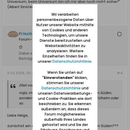
Universum, beim Universum bin ich mir aber noch nicht sicher!"
(Albert Einstein)
Wir verarbeiten
personenbezogene Daten über
Nutzer unserer Website mithilfe
von Cookies und anderen
Frischula
Technologien, um unsere
Forum-Teilnehmer
Dienste bereitzustellen und
Websiteaktivitäten zu
analysieren. Weitere
Dabei seit:
10.02.2008
Einzelheiten finden Sie in
Beiträge:
273
unserer
Datenschutzrichtlinie
.
Wenn Sie unten auf
11.02.2008, 00:45
#4
"
Einverstanden
" klicken,
stimmen Sie unserer
Zitat von
Helga
Datenschutzrichtlinie
und
naja, muß ja nicht. Aber nun wohnen ja alle im Süden,
unseren Datenverarbeitungs-
sondern der Eine oder Andere in Essen oder Mülheim oder
und Cookie-Praktiken wie dort
so.
beschrieben zu. Sie erkennen
außerdem an, dass dieses
Forum möglicherweise
Liebe Helga,
außerhalb Ihres Landes
gehostet wird und Sie der
zunächst ein dreifaches ??? Wohnen wirklich alle im Süden???
Erhebung, Speicherung und