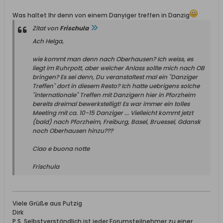
Was haltet Ihr denn von einem Danyiger treffen in Danzig
Zitat von
Frischula
Ach Helga,
wie kommt man denn nach Oberhausen? Ich weiss, es
liegt im Ruhrpott, aber welcher Anlass sollte mich nach OB
bringen? Es sei denn, Du veranstaltest mal ein "Danziger
Treffen" dort in diesem Resto? Ich hatte uebrigens solche
"internationale" Treffen mit Danzigern hier in Pforzheim
bereits dreimal bewerkstelligt! Es war immer ein tolles
Meeting mit ca. 10-15 Danziger ... Vielleicht kommt jetzt
(bald) nach Pforzheim, Freiburg, Basel, Bruessel, Gdansk
noch Oberhausen hinzu???
Ciao e buona notte
Frischula
Viele Grüße aus Putzig
Dirk
P.S. Selbstverständlich ist jeder Forumsteilnehmer zu einer