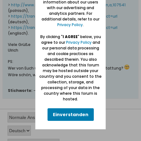
information about our users
>
http://www.gdansk.pl/wiadomosci/Mamm...karon,a,107541
with our advertising and
(polnisch),
analytics partners. For
>
https://translate.google.com/transla...-text=&act=url
additional details, refer to our
(deutsch),
Privacy Policy
.
>
https://translate.google.com/transla...-text=&act=url
(englisch).
By clicking "
I AGREE
" below, you
agree to our
Privacy Policy
and
Viele Grüße
our personal data processing
Ulrich
and cookie practices as
described therein. You also
PS:
acknowledge that this forum
Wer von Euch übernimmt die gdansk.pl-Berichterstattung?
may be hosted outside your
Wäre schön, wenn jemand dazu bereit wäre.
country and you consent to the
collection, storage, and
processing of your data in the
Stichworte:
-
country where this forum is
hosted.
Einverstanden