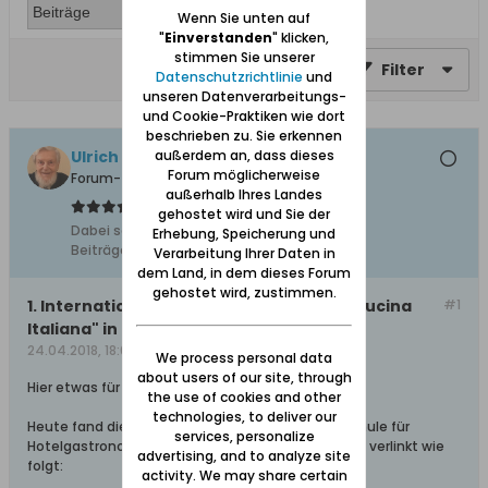
Wenn Sie unten auf
"
Einverstanden
" klicken,
stimmen Sie unserer
Filter
Datenschutzrichtlinie
und
unseren Datenverarbeitungs-
und Cookie-Praktiken wie dort
beschrieben zu. Sie erkennen
Ulrich 31
außerdem an, dass dieses
Forum möglicherweise
Forum-Teilnehmer
außerhalb Ihres Landes
gehostet wird und Sie der
Dabei seit:
04.11.2011
Erhebung, Speicherung und
Beiträge:
8612
Verarbeitung Ihrer Daten in
dem Land, in dem dieses Forum
gehostet wird, zustimmen.
1. Internationaler Kochwettbewerb "La Cucina
#1
Italiana" in Danzig
24.04.2018, 18:09
We process personal data
about users of our site, through
Hier etwas für Freunde der italienischen Küche:
the use of cookies and other
technologies, to deliver our
Heute fand dieser Wettbewerb in der Danziger Schule für
services, personalize
Hotelgastronomie statt. Dazu berichtet gdansk.pl verlinkt wie
advertising, and to analyze site
folgt:
activity. We may share certain