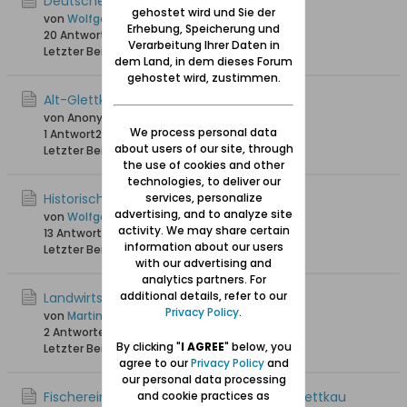
Deutsche Ortsnamen in Glettkau
gehostet wird und Sie der
von
Wolfgang
Erhebung, Speicherung und
20 Antworten
35.238 Hits
0 Likes
Verarbeitung Ihrer Daten in
Letzter Beitrag
02.11.2021, 20:35
dem Land, in dem dieses Forum
gehostet wird, zustimmen.
Alt-Glettkau - Fotos
von Anonymus
We process personal data
1 Antwort
20.841 Hits
0 Likes
about users of our site, through
Letzter Beitrag
13.08.2021, 21:29
the use of cookies and other
technologies, to deliver our
Historische Ansichtskarten von Glettkau
services, personalize
advertising, and to analyze site
von
Wolfgang
activity. We may share certain
13 Antworten
32.389 Hits
0 Likes
information about our users
Letzter Beitrag
19.02.2021, 18:52
with our advertising and
analytics partners. For
additional details, refer to our
Landwirtschaft in und um Glettkau
Privacy Policy
.
von
Martin_94
2 Antworten
7.292 Hits
0 Likes
By clicking "
I AGREE
" below, you
Letzter Beitrag
20.08.2020, 19:47
agree to our
Privacy Policy
and
our personal data processing
Fischereimotorschiff / Minensuchboot Glettkau
and cookie practices as