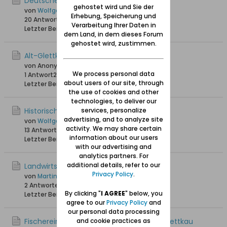
Deutsche Ortsnamen in Glettkau
gehostet wird und Sie der
von
Wolfgang
Erhebung, Speicherung und
20 Antworten
35.241 Hits
0 Likes
Verarbeitung Ihrer Daten in
Letzter Beitrag
02.11.2021, 20:35
dem Land, in dem dieses Forum
gehostet wird, zustimmen.
Alt-Glettkau - Fotos
von Anonymus
We process personal data
1 Antwort
20.842 Hits
0 Likes
about users of our site, through
Letzter Beitrag
13.08.2021, 21:29
the use of cookies and other
technologies, to deliver our
Historische Ansichtskarten von Glettkau
services, personalize
advertising, and to analyze site
von
Wolfgang
activity. We may share certain
13 Antworten
32.390 Hits
0 Likes
information about our users
Letzter Beitrag
19.02.2021, 18:52
with our advertising and
analytics partners. For
additional details, refer to our
Landwirtschaft in und um Glettkau
Privacy Policy
.
von
Martin_94
2 Antworten
7.292 Hits
0 Likes
By clicking "
I AGREE
" below, you
Letzter Beitrag
20.08.2020, 19:47
agree to our
Privacy Policy
and
our personal data processing
Fischereimotorschiff / Minensuchboot Glettkau
and cookie practices as